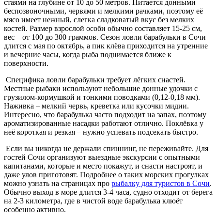
стаями на глубине от 10 до 50 метров. Питается донными
беспозвоночными, червями и мелкими рачками, поэтому её
мясо имеет нежный, слегка сладковатый вкус без мелких
костей. Размер взрослой особи обычно составляет 15-25 см,
вес – от 100 до 300 граммов. Сезон ловли барабульки в Сочи
длится с мая по октябрь, а пик клёва приходится на утренние
и вечерние часы, когда рыба поднимается ближе к
поверхности.
Специфика ловли барабульки требует лёгких снастей.
Местные рыбаки используют небольшие донные удочки с
грузилом-кормушкой и тонкими поводками (0,12-0,18 мм).
Наживка – мелкий червь, креветка или кусочки мидии.
Интересно, что барабулька часто подходит на запах, поэтому
ароматизированные насадки работают отлично. Поклёвка у
неё короткая и резкая – нужно успевать подсекать быстро.
Если вы никогда не держали спиннинг, не переживайте. Для
гостей Сочи организуют выездные экскурсии с опытными
капитанами, которые и место покажут, и снасти настроят, и
даже улов приготовят. Подробнее о таких морских прогулках
можно узнать на страницах про
рыбалку для туристов в Сочи
.
Обычно выход в море длится 3-4 часа, судно отходит от берега
на 2-3 километра, где в чистой воде барабулька клюёт
особенно активно.