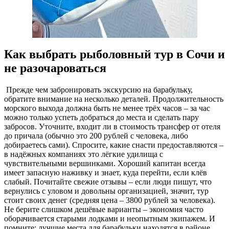
Как выбрать рыболовный тур в Сочи и
не разочароваться
Прежде чем забронировать экскурсию на барабульку,
обратите внимание на несколько деталей. Продолжительность
морского выхода должна быть не менее трёх часов – за час
можно только успеть добраться до места и сделать пару
забросов. Уточните, входит ли в стоимость трансфер от отеля
до причала (обычно это 200 рублей с человека, либо
добираетесь сами). Спросите, какие снасти предоставляются –
в надёжных компаниях это лёгкие удилища с
чувствительными вершинками. Хороший капитан всегда
имеет запасную наживку и знает, куда перейти, если клёв
слабый. Почитайте свежие отзывы – если люди пишут, что
вернулись с уловом и довольны организацией, значит, тур
стоит своих денег (средняя цена – 3800 рублей за человека).
Не берите слишком дешёвые варианты – экономия часто
оборачивается старыми лодками и неопытным экипажем. И
помните: лучшие места для барабульки находятся в районе