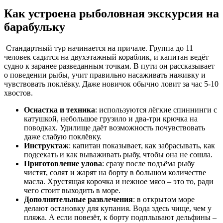
Как устроена рыболовная экскурсия на
барабульку
Стандартный тур начинается на причале. Группа до 11
человек садится на двухэтажный кораблик, и капитан ведёт
судно к заранее разведанным точкам. В пути он рассказывает
о поведении рыбы, учит правильно насаживать наживку и
чувствовать поклёвку. Даже новичок обычно ловит за час 5-10
хвостов.
Оснастка и техника
: используются лёгкие спиннинги с
катушкой, небольшое грузило и два-три крючка на
поводках. Удилище даёт возможность почувствовать
даже слабую поклёвку.
Инструктаж
: капитан показывает, как забрасывать, как
подсекать и как вываживать рыбу, чтобы она не сошла.
Приготовление улова
: сразу после подъёма рыбу
чистят, солят и жарят на борту в большом количестве
масла. Хрустящая корочка и нежное мясо – это то, ради
чего стоит выходить в море.
Дополнительные развлечения
: в открытом море
делают остановку для купания. Вода здесь чище, чем у
пляжа. А если повезёт, к борту подплывают дельфины –