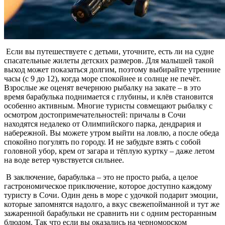
Если вы путешествуете с детьми, уточните, есть ли на судне
спасательные жилеты детских размеров. Для малышей такой
выход может показаться долгим, поэтому выбирайте утренние
часы (с 9 до 12), когда море спокойнее и солнце не печёт.
Взрослые же оценят вечернюю рыбалку на закате – в это
время барабулька поднимается с глубины, и клёв становится
особенно активным. Многие туристы совмещают рыбалку с
осмотром достопримечательностей: причалы в Сочи
находятся недалеко от Олимпийского парка, дендрария и
набережной. Вы можете утром выйти на ловлю, а после обеда
спокойно погулять по городу. И не забудьте взять с собой
головной убор, крем от загара и тёплую куртку – даже летом
на воде ветер чувствуется сильнее.
В заключение, барабулька – это не просто рыба, а целое
гастрономическое приключение, которое доступно каждому
туристу в Сочи. Один день в море с удочкой подарит эмоции,
которые запомнятся надолго, а вкус свежепойманной и тут же
зажаренной барабульки не сравнить ни с одним ресторанным
блюдом. Так что если вы оказались на черноморском