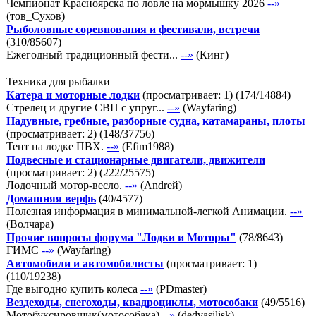
Чемпионат Красноярска по ловле на мормышку 2026
--»
(
тов_Сухов
)
Рыболовные соревнования и фестивали, встречи
(
310
/
85607
)
Ежегодный традиционный фести...
--»
(
Кинг
)
Техника для рыбалки
Катера и моторные лодки
(просматривает: 1)
(
174
/
14884
)
Стрелец и другие СВП с упруг...
--»
(
Wayfaring
)
Надувные, гребные, разборные судна, катамараны, плоты
(просматривает: 2)
(
148
/
37756
)
Тент на лодке ПВХ.
--»
(
Efim1988
)
Подвесные и стационарные двигатели, движители
(просматривает: 2)
(
222
/
25575
)
Лодочный мотор-весло.
--»
(
Andreй
)
Домашняя верфь
(
40
/
4577
)
Полезная информация в минимальной-легкой Анимации.
--»
(
Волчара
)
Прочие вопросы форума "Лодки и Моторы"
(
78
/
8643
)
ГИМС
--»
(
Wayfaring
)
Автомобили и автомобилисты
(просматривает: 1)
(
110
/
19238
)
Где выгодно купить колеса
--»
(
PDmaster
)
Вездеходы, снегоходы, квадроциклы, мотособаки
(
49
/
5516
)
Мотобуксировщик(мотособака)
--»
(
dedvasilisk
)