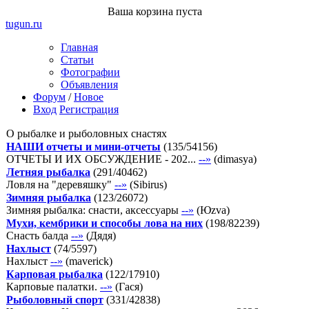
Ваша корзина пуста
tugun
.ru
Главная
Статьи
Фотографии
Объявления
Форум
/
Новое
Вход
Регистрация
О рыбалке и рыболовных снастях
НАШИ отчеты и мини-отчеты
(
135
/
54156
)
ОТЧЕТЫ И ИХ ОБСУЖДЕНИЕ - 202...
--»
(
dimasya
)
Летняя рыбалка
(
291
/
40462
)
Ловля на "деревяшку"
--»
(
Sibirus
)
Зимняя рыбалка
(
123
/
26072
)
Зимняя рыбалка: снасти, аксессуары
--»
(
Юzva
)
Мухи, кембрики и способы лова на них
(
198
/
82239
)
Снасть балда
--»
(
Дядя
)
Нахлыст
(
74
/
5597
)
Нахлыст
--»
(
maverick
)
Карповая рыбалка
(
122
/
17910
)
Карповые палатки.
--»
(
Гася
)
Рыболовный спорт
(
331
/
42838
)