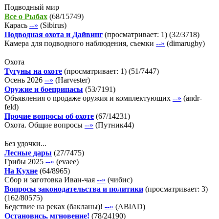
Подводный мир
Все о Рыбах
(
68
/
15749
)
Карась
--»
(
Sibirus
)
Подводная охота и Дайвинг
(просматривает: 1)
(
32
/
3718
)
Камера для подводного наблюдения, съемки
--»
(
dimarugby
)
Охота
Тугуны на охоте
(просматривает: 1)
(
51
/
7447
)
Осень 2026
--»
(
Harvester
)
Оружие и боеприпасы
(
53
/
7191
)
Объявления о npодаже оpужия и комnлектующих
--»
(
andr-
feld
)
Прочие вопросы об охоте
(
67
/
14231
)
Охота. Общие вопросы
--»
(
Путник44
)
Без удочки...
Лесные дары
(
27
/
7475
)
Грибы 2025
--»
(
evaee
)
На Кухне
(
64
/
8965
)
Сбор и заготовка Иван-чая
--»
(
чибис
)
Вопросы законодательства и политики
(просматривает: 3)
(
162
/
80575
)
Бедствие на реках (бакланы)!
--»
(
ABlAD
)
Остановись, мгновение!
(
78
/
24190
)