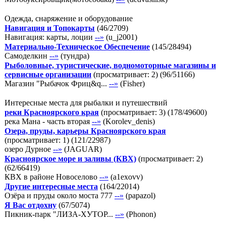
Одежда, снаряжение и оборудование
Навигация и Топокарты
(
46
/
2709
)
Навигация: карты, лоции
--»
(
u_j2001
)
Материально-Техническое Обеспечение
(
145
/
28494
)
Самоделкин
--»
(
тундра
)
Рыболовные, туристические, водномоторные магазины и
сервисные организации
(просматривает: 2)
(
96
/
51166
)
Магазин "Рыбачок Фриц&q...
--»
(
Fisher
)
Интересные места для рыбалки и путешествий
реки Красноярского края
(просматривает: 3)
(
178
/
49600
)
река Мана - часть вторая
--»
(
Korolev_denis
)
Озера, пруды, карьеры Красноярского края
(просматривает: 1)
(
121
/
22987
)
озеро Дурное
--»
(
JAGUAR
)
Красноярское море и заливы (КВХ)
(просматривает: 2)
(
62
/
66419
)
КВХ в районе Новоселово
--»
(
a1exovv
)
Другие интересные места
(
164
/
22014
)
Озёра и пруды около моста 777
--»
(
papazol
)
Я Вас отдохну
(
67
/
5074
)
Пикник-парк "ЛИЗА-ХУТОР...
--»
(
Phonon
)