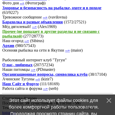
Фото дня
--»
(
Фотограф
)
Здоровье и безопасность на рыбалке, охоте и в походе
(
63
/
9227
)
Тревожное сообщение
--»
(
vavilovna
)
Барахолка и разные объявления
(
1572
/
27521
)
Мёд дягилевый!
--»
(
Alex1969
)
Прочее (не попадает в другие разделы и не связано с
рыбалкой)
(
277
/
28773
)
Наш огород
--»
(
Sibirus
)
Архив
(
980
/
57543
)
Осенняя рыбалка на сети в Якутии
--»
(
maior
)
Рыболовный интернет клуб "Тугун"
О нас, любимых
(
207
/
57234
)
Наши питомцы
--»
(
PDmaster
)
Организационные вопросы, символика клуба
(
38
/
17104
)
Ачинские Тугуны
--»
(
kizir7
)
Наш Сайт и Форум
(
111
/
18169
)
Работа сайта и форума
--»
(
serb
)
Статистика форума
Этот сайт использует файлы cookies для
Посетители:
59
(участников -
0
, гостей -
59
)
более комфортной работы пользователя.
Темы:
7767
| Ответы:
1373945
| Пользователи:
20528
tugun.ru
Продолжая просмотр страниц сайта, вы