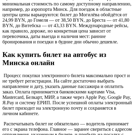
минимальная стоимость по самому доступному направлению,
например, до аэропорта Минск. Для поездок в областные
центры цены варьируются: билет до Могилёва обойдётся от
24,99 BYN, до Гомеля — от 38,50 BYN, до Бреста — от 41,80
BYN, до Витебска — от 43,33 BYN. Международные рейсы,
как правило, дороже, но конкретная цена зависит от
перевозчика, даты выезда и наличия мест: ранние
бронирования и поездки в будние дни обычно дешевле.
Как купить билет на автобус из
Минска онлайн
Процесс покупки электронного билета максимально прост и
не требует регистрации. На сайте достаточно выбрать
направление и дату, указать данные пассажира и оплатить
заказ. Оплата принимается банковскими картами Visa,
Mastercard, Белкарт, МИР, а также через Apple Pay, Google Pay,
Я.Pay и систему ЕРИП. После успешной оплаты электронный
билет приходит на электронную почту и сохраняется в
личном кабинете.
Распечатывать билет не обязательно — водитель принимает
его с экрана телефона. Главное — заранее свериться с адресом
отправления, указанным в билете, и прибыть на посадку с