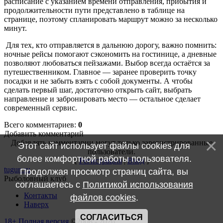
расписание с указанием времени отправления, прибытия и
продолжительности пути представлено в таблице на
странице, поэтому спланировать маршрут можно за несколько
минут.
Для тех, кто отправляется в дальнюю дорогу, важно помнить:
ночные рейсы помогают сэкономить на гостинице, а дневные
позволяют любоваться пейзажами. Выбор всегда остаётся за
путешественником. Главное — заранее проверить точку
посадки и не забыть взять с собой документы. А чтобы
сделать первый шаг, достаточно открыть сайт, выбрать
направление и забронировать место — остальное сделает
современный сервис.
Всего комментариев
:
0
Добавить комментарий
Добавлять комментарии могут только зарегистрированные
Этот сайт использует файлы cookies для
пользователи.
более комфортной работы пользователя.
[
Регистрация
|
Вход
]
tugun.ru
Продолжая просмотр страниц сайта, вы
Рыболовный клуб
соглашаетесь с
Политикой использования
Контакты
файлов cookies
.
Наверх
СОГЛАСИТЬСЯ
18+
Полная версия
©2008 - 2026