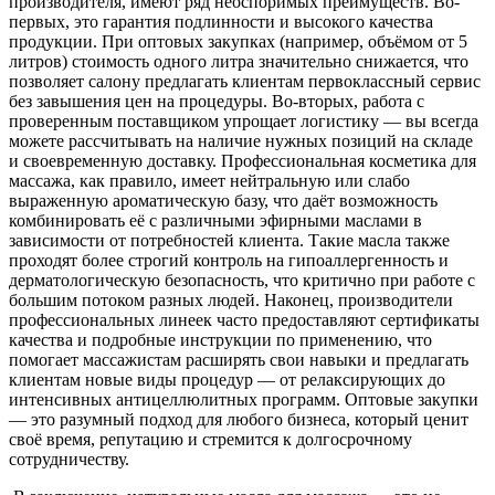
производителя, имеют ряд неоспоримых преимуществ. Во-
первых, это гарантия подлинности и высокого качества
продукции. При оптовых закупках (например, объёмом от 5
литров) стоимость одного литра значительно снижается, что
позволяет салону предлагать клиентам первоклассный сервис
без завышения цен на процедуры. Во-вторых, работа с
проверенным поставщиком упрощает логистику — вы всегда
можете рассчитывать на наличие нужных позиций на складе
и своевременную доставку. Профессиональная косметика для
массажа, как правило, имеет нейтральную или слабо
выраженную ароматическую базу, что даёт возможность
комбинировать её с различными эфирными маслами в
зависимости от потребностей клиента. Такие масла также
проходят более строгий контроль на гипоаллергенность и
дерматологическую безопасность, что критично при работе с
большим потоком разных людей. Наконец, производители
профессиональных линеек часто предоставляют сертификаты
качества и подробные инструкции по применению, что
помогает массажистам расширять свои навыки и предлагать
клиентам новые виды процедур — от релаксирующих до
интенсивных антицеллюлитных программ. Оптовые закупки
— это разумный подход для любого бизнеса, который ценит
своё время, репутацию и стремится к долгосрочному
сотрудничеству.