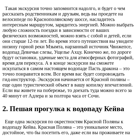
Такая экскурсия точно запомнится надолго, и будет о чем
рассказать родственникам и друзьям, ведь вы проедете на
велосипеде по Краснополянскому шоссе, насладитесь
интересным маршрутом, зарядитесь энергией. Можно выбрать
любую сложность поездки в зависимости от ваших
физических возможностей, можно взять с собой и детей, если
они старше 12-ти лет. Во время этого путешествия вы увидите
низину горной реки Мзымта, нарзанный источник Чвижепсе,
водопад Девичьи слезы, Ущелье Ахцу. Конечно же, по дороге
будут остановки, удачные места для атмосферных фотографий,
время для перекуса. А в конце экскурсии вы сможете
искупаться в самом настоящем водопаде Пасть дракона – это
точно понравится всем. Все время вас будет сопровождать
гид-инструктор. Экскурсия начинается от Красной поляны –
еще один туристический объект в вашу копилку впечатлений.
Если вы живете на побережье, то доехать туда можно всего за
40 минут от Адлера и за полтора часа от Сочи.
2. Пешая прогулка к водопаду Кейва
Еще одна экскурсия по окрестностям Красной Поляны к
водопаду Кейва. Красная Поляна – это уникальное место,
достойное, что бы посетить его, даже если вы проживаете на