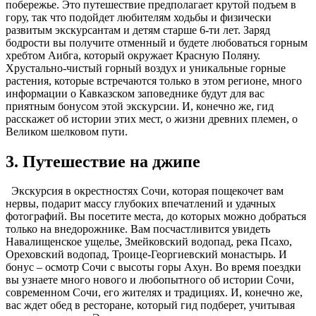
побережье. Это путешествие предполагает крутой подъем в
гору, так что подойдет любителям ходьбы и физически
развитым экскурсантам и детям старше 6-ти лет. Заряд
бодрости вы получите отменный и будете любоваться горным
хребтом Аибга, который окружает Красную Поляну.
Хрустально-чистый горный воздух и уникальные горные
растения, которые встречаются только в этом регионе, много
информации о Кавказском заповеднике будут для вас
приятным бонусом этой экскурсии. И, конечно же, гид
расскажет об истории этих мест, о жизни древних племен, о
Великом шелковом пути.
3. Путешествие на джипе
Экскурсия в окрестностях Сочи, которая пощекочет вам
нервы, подарит массу глубоких впечатлений и удачных
фотографий. Вы посетите места, до которых можно добраться
только на внедорожнике. Вам посчастливится увидеть
Навалищенское ущелье, Змейковский водопад, река Псахо,
Ореховский водопад, Троице-Георгиевский монастырь. И
бонус – осмотр Сочи с высоты горы Ахун. Во время поездки
вы узнаете много нового и любопытного об истории Сочи,
современном Сочи, его жителях и традициях. И, конечно же,
вас ждет обед в ресторане, который гид подберет, учитывая