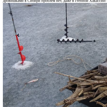
дровишками в Сибири проблем нет, даже в степной Хакассии!