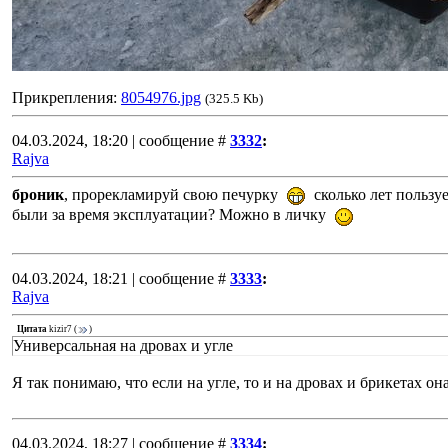
Прикрепления:
8054976.jpg
(325.5 Kb)
04.03.2024, 18:20 | сообщение #
3332
:
Rajva
броник
, прорекламируй свою печурку
сколько лет пользу
были за время эксплуатации? Можно в личку
04.03.2024, 18:21 | сообщение #
3333
:
Rajva
Цитата
kizir7
(
)
Универсальная на дровах и угле
Я так понимаю, что если на угле, то и на дровах и брикетах он
04.03.2024, 18:27 | сообщение #
3334
: