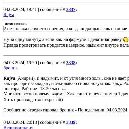
04.03.2024, 19:41 | сообщение #
3337
:
Rajva
Цитата
броник
(
)
2 нет, печка верхнего горения, и когда подкидываешь начинает
Ну за одну минуту, а если как на формуле 1 делать заправку
Правда проветривать придется наверное, надымит внутрь пала
04.03.2024, 19:50 | сообщение #
3338
:
броник
Rajva
(Андрей), и надымит, и от угля много золы, она не дает 
как прогорит закладка , и закидываю снова новую закладку. Рол
полтора. Работает 18-20 часов...
Мне интересно почему рядом в Хакасии это печка номер 1 для 
Хоть производство открывай)
Сообщение отредактировал
броник
-
Понедельник, 04.03.2024,
04.03.2024, 20:18 | сообщение #
3339
:
Вениаминович