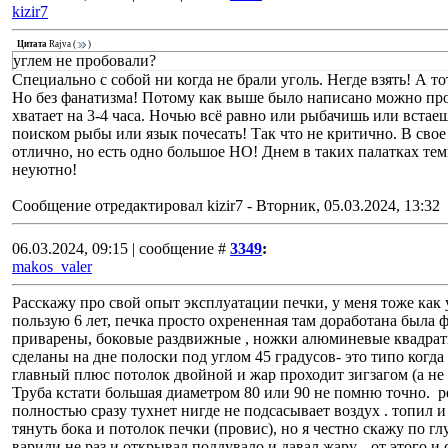
kizir7
Цитата
Rajva
(
)
углем не пробовали?
Специально с собой ни когда не брали уголь. Негде взять! А т
Но без фанатизма! Потому как выше было написано можно про
хватает на 3-4 часа. Ночью всё равно или рыбачишь или встаеш
поиском рыбы или язык почесать! Так что не критично. В сво
отлично, но есть одно большое НО! Днем в таких палатках те
неуютно!
Сообщение отредактировал
kizir7
-
Вторник, 05.03.2024, 13:32
06.03.2024, 09:15 | сообщение #
3349
:
makos_valer
Расскажу про свой опыт эксплуатации печки, у меня тоже как 
пользую 6 лет, печка просто охрененная там доработана была ф
приварены, боковые раздвижные , ножки алюминевые квадрат
сделаны на дне полоски под углом 45 градусов- это типо ког
главный плюс потолок двойной и жар проходит зигзагом (а не 
Труба кстати большая диаметром 80 или 90 не помню точно. р
полностью сразу тухнет нигде не подсасывает воздух . топил и 
тянуть бока и потолок печки (провис), но я честно скажу по гл
варили не раз и открывал поддувало и давал жару... от этого и