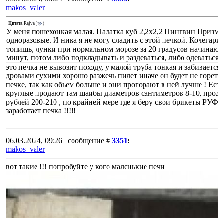
makos_valer
Цитата
Rajva
(
)
У меня пошехонкая малая. Палатка куб 2,2х2,2 Пингвин Приз
одноразовые. И ника я не могу сладить с этой печкой. Кочегар
топишь, лунки при нормальном морозе за 20 градусов начинаю
минут, потом либо подкладывать и раздеваться, либо одеватьс
это печка не вывозит походу, у малой труба тонкая и забиваетс
дровами сухими хорошо разжечь пилет иначе он будет не гореть 
печке, так как обьем больше и они прогорают в ней лучше ! 
круглые продают там шайбы диаметров сантиметров 8-10, прод
рублей 200-210 , по крайней мере где я беру свои брикеты РУФ
заработает печка !!!!!
06.03.2024, 09:26 | сообщение #
3351
:
makos_valer
вот такие !!! попробуйте у кого маленькие печи