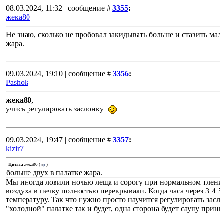
08.03.2024, 11:32 | сообщение #
3355
:
жека80
Не знаю, сколько не пробовал закидывать больше и ставить ма
жара.
09.03.2024, 19:10 | сообщение #
3356
:
Pashok
жека80
,
учись регулировать заслонку
09.03.2024, 19:47 | сообщение #
3357
:
kizir7
Цитата
жека80
(
)
больше двух в палатке жара.
Мы иногда ловили ночью леща и сорогу при нормальном тлении
воздуха в печку полностью перекрывали. Когда часа через 3-4
температуру. Так что нужно просто научится регулировать зас
"холодной" палатке так и будет, одна сторона будет сауну прин