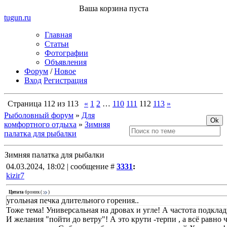
Ваша корзина пуста
tugun
.ru
Главная
Статьи
Фотографии
Объявления
Форум
/
Новое
Вход
Регистрация
Страница
112
из
113
«
1
2
…
110
111
112
113
»
Рыболовный форум
»
Для
комфортного отдыха
»
Зимняя
палатка для рыбалки
Зимняя палатка для рыбалки
04.03.2024, 18:02 | сообщение #
3331
:
kizir7
Цитата
броник
(
)
угольная печка длительного горения..
Тоже тема! Универсальная на дровах и угле! А частота подкла
И желания "пойти до ветру"! А это крути -терпи , а всё равно