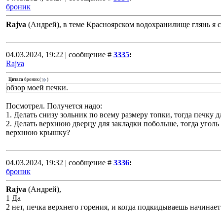
броник
Rajva
(Андрей), в теме Красноярском водохранилище глянь я с
04.03.2024, 19:22 | сообщение #
3335
:
Rajva
Цитата
броник
(
)
обзор моей печки.
Посмотрел. Получется надо:
1. Делать снизу зольник по всему размеру топки, тогда печку 
2. Делать верхнюю дверцу для закладки побольше, тогда уголь
верхнюю крышку?
04.03.2024, 19:32 | сообщение #
3336
:
броник
Rajva
(Андрей),
1 Да
2 нет, печка верхнего горения, и когда подкидываешь начинает