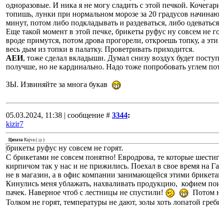
одноразовые. И ника я не могу сладить с этой печкой. Кочегар
топишь, лунки при нормальном морозе за 20 градусов начинаю
минут, потом либо подкладывать и раздеваться, либо одеватьс
Еще такой момент в этой печке, брикеты руфус ну совсем не г
вроде примутся, потом дрова прогорели, откроешь топку, а эти
весь дым из топки в палатку. Проветривать приходится.
АЕИ
, тоже сделал вкладыши. Думал снизу воздух будет посту
получше, но не кардинально. Надо тоже попробовать углем по
ЗЫ. Извиняйте за многа букав
05.03.2024, 11:38 | сообщение #
3344
:
kizir7
Цитата
Rajva
(
)
брикеты руфус ну совсем не горят.
С брикетами не совсем понятно! Евродрова, те которые шести
кирпичом так у нас и не прижились. Поехал в свое время на 
не в магазин, а в офис компании занимающейся этими брикета
Кинулись меня ублажать, нахваливать продукцию, кофием пои
пачек. Наверное чтоб с лестницы не спустили!
Потом не
Толком не горят, температуры не дают, золы хоть лопатой греб