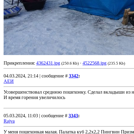
Прикрепления:
4362431.jpg
·
4522568.jpg
(250.6 Kb)
(235.5 Kb)
04.03.2024, 21:14 | сообщение #
3342
:
АЕИ
Усовершенствовал среднюю пошехонку. Сделал вкладыши из не
И время горения увеличилось
05.03.2024, 11:03 | сообщение #
3343
:
Rajva
У меня пошехонкая малая. Палатка куб 2,2х2,2 Пингвин Приз