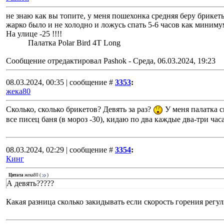
не знаю как вы топите, у меня пошехонка средняя беру брике
жарко было и не холодно и ложусь спать 5-6 часов как минимум
На улице -25 !!!!
Палатка Polar Bird 4T Long
Сообщение отредактировал
Pashok
-
Среда, 06.03.2024, 19:23
08.03.2024, 00:35 | сообщение #
3353
:
жека80
Сколько, сколько брикетов? Девять за раз?
У меня палатка сн
все писец баня (в мороз -30), кидаю по два каждые два-три час
08.03.2024, 02:29 | сообщение #
3354
:
Кинг
Цитата
жека80
(
)
А девять?????
Какая разница сколько закидывать если скорость горения регу