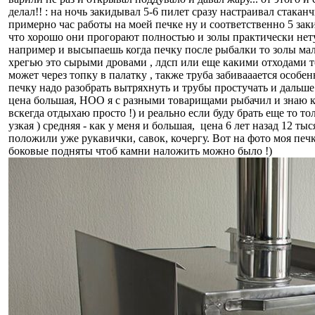
делал!! : на ночь закидывал 5-6 пилет сразу настраивал стака
примерно час работы на моей печке ну и соответственно 5 закин
что хорошо они прогорают полностью и золы практически нету ,
например и высыпаешь когда печку после рыбалки то золы мало
хрегью это сырыми дровами , лдсп или еще какими отходами то 
может через топку в палатку , также труба забивааается особе
печку надо разобрать вытряхнуть и трубы простучать и дальше
цена большая, НОО я с разными товарищами рыбачил и знаю как 
вскегда отдыхаю просто !) и реально если буду брать еще то то
узкая ) средняя - как у меня и большая, цена 6 лет назад 12 ты
положили уже рукавички, савок, кочергу. Вот на фото моя печ
боковые подняты чтоб камни наложить можно было !)