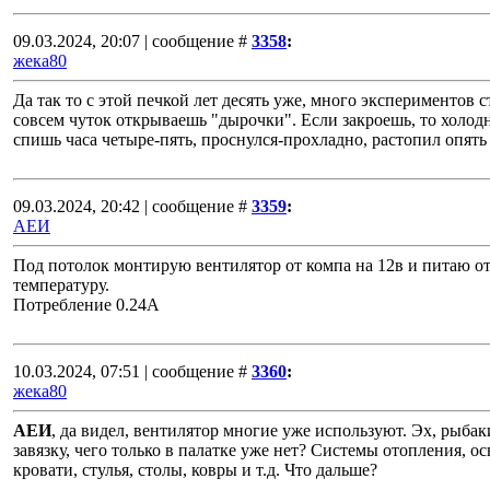
09.03.2024, 20:07 | сообщение #
3358
:
жека80
Да так то с этой печкой лет десять уже, много экспериментов с
совсем чуток открываешь "дырочки". Если закроешь, то холодно
спишь часа четыре-пять, проснулся-прохладно, растопил опять 
09.03.2024, 20:42 | сообщение #
3359
:
АЕИ
Под потолок монтирую вентилятор от компа на 12в и питаю о
температуру.
Потребление 0.24А
10.03.2024, 07:51 | сообщение #
3360
:
жека80
АЕИ
, да видел, вентилятор многие уже используют. Эх, рыба
завязку, чего только в палатке уже нет? Системы отопления, 
кровати, стулья, столы, ковры и т.д. Что дальше?