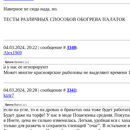
Наверное не сюда нада, но.
ТЕСТЫ РАЗЛИЧНЫХ СПОСОБОВ ОБОГРЕВА ПАЛАТОК
04.03.2024, 20:22 | сообщение #
3340
:
Alex1969
Цитата
броник
(
)
а у нас ее игнорируют
Может многие красноярские рыболовы не выделяют времени 18
04.03.2024, 20:28 | сообщение #
3341
:
kizir7
Цитата
Rajva
(
)
если на угле, то и на дровах и брикетах она тоже будет работат
Будет даже на торфе! У нас в моде Пошехонка средняя. Покупал
в Инете, цена не сильно изменилась. Легкая, удобная вся с х
только для разжечь и сохранить тлеющий "очаг". В остальное в