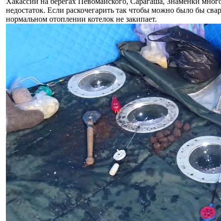
Хакассии на берегах Певомайского, Сарагаша, Знаменки много
недостаток. Если раскочегарить так чтобы можно было бы свар
нормальном отоплении котелок не закипает.