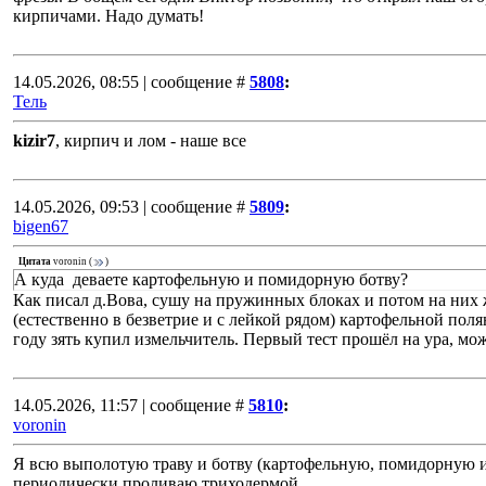
кирпичами. Надо думать!
14.05.2026, 08:55 | сообщение #
5808
:
Тель
kizir7
, кирпич и лом - наше все
14.05.2026, 09:53 | сообщение #
5809
:
bigen67
Цитата
voronin
(
)
А куда деваете картофельную и помидорную ботву?
Как писал д.Вова, сушу на пружинных блоках и потом на них
(естественно в безветрие и с лейкой рядом) картофельной поля
году зять купил измельчитель. Первый тест прошёл на ура, мо
14.05.2026, 11:57 | сообщение #
5810
:
voronin
Я всю выполотую траву и ботву (картофельную, помидорную и
периодически проливаю триходермой.