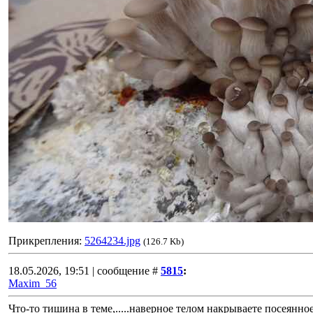
Прикрепления:
5264234.jpg
(126.7 Kb)
18.05.2026, 19:51 | сообщение #
5815
:
Maxim_56
Что-то тишина в теме,.....наверное телом накрываете посеянное