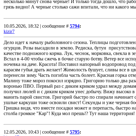
несколько минут снова черные! И только тогда дошло, что рабо
грязь видно! А черные столько сажи впитали, что ни какого м
10.05.2026, 18:32 | сообщение #
5794
:
kizir7
Дело идет к началу рыболовного сезона. Теплицы подготовлен
огурцов. Розы высадили в землю. Редиска, бутун присутствова
качестве подножного корма. Лук, чеснок, морковка, свекла в зе
Встал в 4-00 чтобы сжечь в бочке старую ботву. Ветер все исп
ночевка на даче. Красота! Поставил напорный водопровод под 
карасям губья драть желает! Жимолость бушует, сливы все в ц
перенесли зиму. Часть погибла часть болеет. Красная горка от
Малину тоже мороз покосил изрядно. Григорию только два раза
воронью ПВО. Первый раз с диким криком удрал между домам
получил люлей и с диким криком унес добычу. Вижу высоко в
манить парой свистов. Григорий быстро по спирали начинает с
ушлые каркуши тоже освоили свист! Секунды и уже черная бо
Гришка видя, что вместе посадки может и перепасть, быстро на
столба громкое "Кар"! Куда мол прешь!? Тут наша территория!
12.05.2026, 10:43 | сообщение #
5795
: