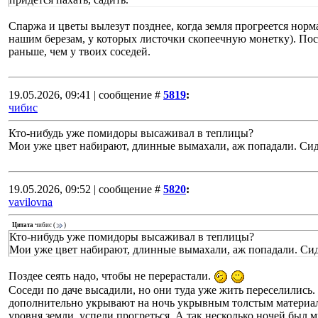
Спаржа и цветы вылезут позднее, когда земля прогреется норм
нашим березам, у которых листочки скопеечную монетку). Пос
раньше, чем у твоих соседей.
19.05.2026, 09:41 | сообщение #
5819
:
чибис
Кто-нибудь уже помидоры высаживал в теплицы?
Мои уже цвет набирают, длинные вымахали, аж попадали. Сидят
19.05.2026, 09:52 | сообщение #
5820
:
vavilovna
Цитата
чибис
(
)
Кто-нибудь уже помидоры высаживал в теплицы?
Мои уже цвет набирают, длинные вымахали, аж попадали. Сидя
Поздее сеять надо, чтобы не перерастали.
Соседи по даче высадили, но они туда уже жить переселились.
дополнительно укрывают на ночь укрывным толстым материал
уровня земли, успели прогреться. А так несколько ночей был ми