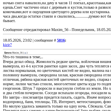
ночью снега навалило,на дачу в часов 11 поехал,.красотаааа,к
едешь.Снег частично опал с деревьев и кустов,только в развил
комочками,вот и ощущения цветущего дерева или кустарника. 
часа два,когда остатки стаяли и свалились,.............думаю вот 
бывает.
Сообщение отредактировал
Maxim_56
-
Понедельник, 18.05.202
18.05.2026, 23:02 | сообщение #
5816
:
kizir7
Цитата
Maxim_56
(
)
Что-то тишина в теме,..
Вчера делал обход. Жимолость редкие цветы, войлочная вишня
вымерзла, из 4-х кустов ранетки один засох, два чуть теплятс
листва нормальная, но цветочных кистей не видно, малина на
половину вымерзла, смородина хилая, красная смородина отл
отличная, рябина красная кистей цветочных не видно, спаржа 
норме, лилии частью сгнили, многолетние цветы куда то поде
георгинов. Штук 7 проросли и высунули стебли из земли. Но 
и два стебля почернели. Соседи вспахали огороды, посадили к
Но завтра - послезавтра придется пахать, садить. Иначе вопро
водопровод, баня, теплицы, ТВ, Интернет, метеостанцию, флюге
Но милую удалось заманить только на одну ночь. Сбежала. Са
Придется пока самому о харче беспокоиться! Зато рыбачь сколь