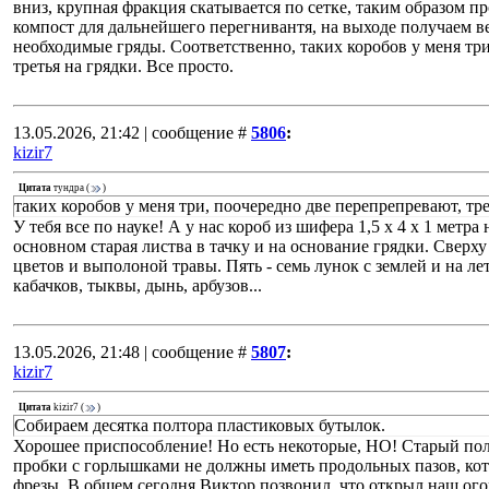
вниз, крупная фракция скатывается по сетке, таким образом пр
компост для дальнейшего перегнивантя, на выходе получаем 
необходимые гряды. Соответственно, таких коробов у меня тр
третья на грядки. Все просто.
13.05.2026, 21:42 | сообщение #
5806
:
kizir7
Цитата
тундра
(
)
таких коробов у меня три, поочередно две перепрепревают, тре
У тебя все по науке! А у нас короб из шифера 1,5 х 4 х 1 метра
основном старая листва в тачку и на основание грядки. Сверх
цветов и выполоной травы. Пять - семь лунок с землей и на ле
кабачков, тыквы, дынь, арбузов...
13.05.2026, 21:48 | сообщение #
5807
:
kizir7
Цитата
kizir7
(
)
Собираем десятка полтора пластиковых бутылок.
Хорошее приспособление! Но есть некоторые, НО! Старый поли
пробки с горлышками не должны иметь продольных пазов, кот
фрезы. В общем сегодня Виктор позвонил, что открыл наш ог