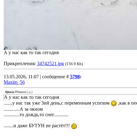
А у нас как то так сегодня
Прикрепления:
34742521.jpg
(156.9 Kb)
13.05.2026, 11:07 | сообщение #
5798
:
Maxim_56
Цитата
PDmaster
(
)
А у нас как то так сегодня
.......у нас так уже 3ий день,с переменным успехом
,как в пе
.............А за окном
.............то дождь,то снег............
........и даже БУТУН не растёт!!!