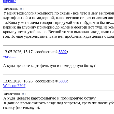
bigen67
Цитата
kizir7
(
)
У меня технология компоста по схеме - все лето в яму выполо
картофельной и помидорной, плюс весною старая опавшая лис
д.Вова у меня жена говорит придумай что нибудь что бы не.
парник на глубину примерно до колена(моего)и вот туда из ко
кроме упомянутой выше. Весной то что выкопал закидываю наз
год. То ещё удовольствие. Зато нет проблемы куда девать отход
13.05.2026, 15:17 | сообщение #
5802
:
voronin
А куда деваете картофельную и помидорную ботву?
13.05.2026, 16:26 | сообщение #
5803
:
Wellcom7707
Цитата
voronin
(
)
А куда деваете картофельную и помидорную ботву?
в данное время сжигать везде под запретом, сразу же после у
свалку (поселковую).