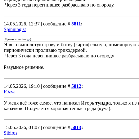
Через 3 года перегнившее разбрасываю по огороду.
14.05.2026, 12:37 | сообщение #
5811
:
Spinningist
Цитата
voronin
(
)
Я всю выполотую траву и ботву (картофельную, помидорную и
периодически проливаю триходермой.
Через 3 года перегнившее разбрасываю по огороду
Разумное решение.
14.05.2026, 19:10 | сообщение #
5812
:
Юzva
У меня всё тоже самое, что написал Игорь
тундра
, только я и
кабачков. Получается хорошая тёплая гряда (куча).
15.05.2026, 01:07 | сообщение #
5813
:
Sibirus