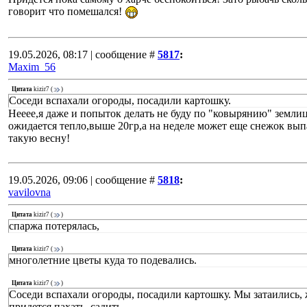
говорит что помешался!
19.05.2026, 08:17 | сообщение #
5817
:
Maxim_56
Цитата
kizir7
(
)
Соседи вспахали огороды, посадили картошку.
Нееее,я даже и попыток делать не буду по "ковырянию" земли
ожидается тепло,выше 20гр,а на неделе может еще снежок вып
такую весну!
19.05.2026, 09:06 | сообщение #
5818
:
vavilovna
Цитата
kizir7
(
)
спаржа потерялась,
Цитата
kizir7
(
)
многолетние цветы куда то подевались.
Цитата
kizir7
(
)
Соседи вспахали огороды, посадили картошку. Мы затаились, ж
придется пахать, садить.