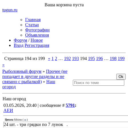
Ваша корзина пуста
tugun
.ru
Главная
Статьи
Фотографии
Объявления
Форум
/
Новое
Вход
Регистрация
Страница
194
из
199
«
1
2
…
192
193
194
195
196
…
198
199
»
Рыболовный форум
»
Прочее (не
попадает в другие разделы и не
связано с рыбалкой)
»
Наш
огород
Наш огород
03.05.2026, 20:40 | сообщение #
5791
:
АЕИ
Цитата
Sibirus
(
)
24 шт. - три грядки по 7 лунок .