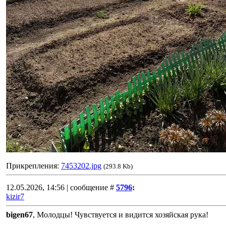
Прикрепления:
7453202.jpg
(293.8 Kb)
12.05.2026, 14:56 | сообщение #
5796
:
kizir7
bigen67
, Молодцы! Чувствуется и видится хозяйская рука!