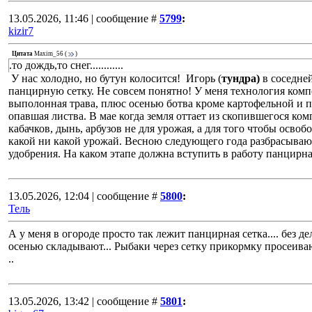
13.05.2026, 11:46 | сообщение #
5799
:
kizir7
Цитата
Maxim_56
(
)
.то дождь,то снег............
У нас холодно, но бутун колосится! Игорь (
тундра)
в соседней
панцирную сетку. Не совсем понятно! У меня технология компос
выполонная трава, плюс осенью ботва кроме картофельной и 
опавшая листва. В мае когда земля оттает из скопившегося ко
кабачков, дынь, арбузов не для урожая, а для того чтобы осво
какой ни какой урожай. Весною следующего года разбрасываю 
удобрения. На каком этапе должна вступить в работу панцирна
13.05.2026, 12:04 | сообщение #
5800
:
Тель
А у меня в огороде просто так лежит панцирная сетка.... без д
осенью складывают... Рыбаки через сетку прикормку просеивают
..
13.05.2026, 13:42 | сообщение #
5801
: