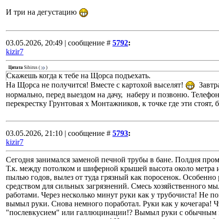
И три на дегустацию
03.05.2026, 20:49 | сообщение #
5792
:
kizir7
Цитата
Sibirus
(
)
Скажешь когда к тебе на Щорса подъехать.
На Щорса не получится! Вместе с картохой выселят!
Завтра
нормально, перед выездом на дачу, наберу и позвоню. Телефон
перекрестку Грунтовая х Монтажников, к точке где эти стоят,
03.05.2026, 21:10 | сообщение #
5793
:
kizir7
Сегодня занимался заменой печной трубы в бане. Полдня прому
Т.к. между потолком и шиферной крышей высота около метра и
пылью годов, вылез от туда грязный как поросенок. Особенно 
средством для сильных загрязнений. Смесь хозяйственного мыл
работами. Через несколько минут руки как у трубочиста! Не по
вымыл руки. Снова немного поработал. Руки как у кочегара! Ч
"послевкусием" или галлюцинации!? Вымыл руки с обычным м