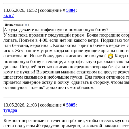
13.05.2026, 16:52 | сообщение #
5804
:
kizir7
Цитата
voronin
(
)
А куда деваете картофельную и помидорную ботву?
У меня пока пролазит следующий прием. Бочка посредине огоро
лопата. Подъем в 4-00, если нет ни какого ветра. Поджигаю то
или бензина, керосина... Когда ботва горит в бочке в верхнем с
искр. Жгу ранним утром когда контролирующие органы спят и 
согласовано. Иначе бочку для сжигания не получат!
Когда н
помидорную ботву в теплице, а картофельную раскладываю н
дивана. Поздней осенью сжигаю посредине огорода без фанати
кому не нужны! Вырезанная малина секатором на досуге режетс
шпагатом связываю в небольшие пучки. Для печки отличное то
придется наверное ботву и бочку сдвигать в сторону, чтобы за
оставшуюся "плешь" допахивать мотоблоком.
13.05.2026, 21:03 | сообщение #
5805
:
тундра
Компост перегнивает в течении трёх лет, чтобы отсеять мусор
сетка под углом 40 градусов примерно, и лопатой накидываетс