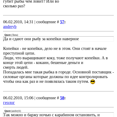
губит рыбы чем ловит? Или во
сколько раз?
06.02.2010, 14:31 | сообщение #
57
:
andreyb
Quote
(
Липа
)
Да и сдают они рыбу за копейки наверное
Копейки - не копейки, дело не в этом. Они стоят в начале
преступной цепи.
Люди, что выращивают коку, тоже получают копейки. А в
конце этой цепи - кокаин, бешеные деньги и
смерть людей.
Попадалась мне такая рыбка в городе. Основной поставщик -
силовые органы которые должны по идее контролировать
чтобы она как раз и не появлялась таким путем.
06.02.2010, 15:06 | сообщение #
58
:
геолог
Quote
(
andreyb
)
Так можно и баржу ночью с карабином остановить, и