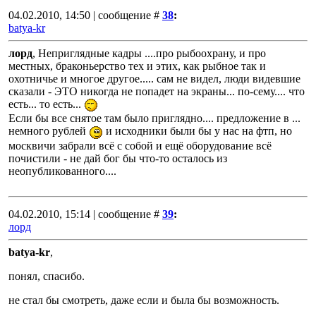
04.02.2010, 14:50 | сообщение #
38
:
batya-kr
лорд
, Неприглядные кадры ....про рыбоохрану, и про
местных, браконьерство тех и этих, как рыбное так и
охотничье и многое другое..... сам не видел, люди видевшие
сказали - ЭТО никогда не попадет на экраны... по-сему.... что
есть... то есть...
Если бы все снятое там было приглядно.... предложение в ...
немного рублей
и исходники были бы у нас на фтп, но
москвичи забрали всё с собой и ещё оборудование всё
почистили - не дай бог бы что-то осталось из
неопубликованного....
04.02.2010, 15:14 | сообщение #
39
:
лорд
batya-kr
,
понял, спасибо.
не стал бы смотреть, даже если и была бы возможность.