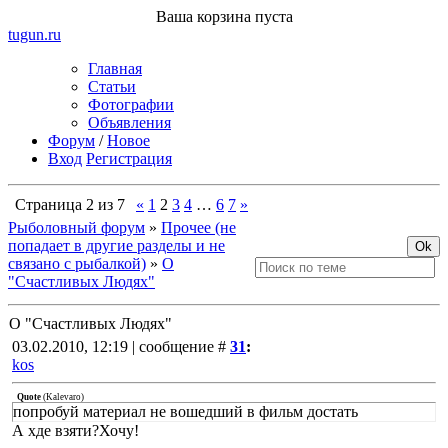
Ваша корзина пуста
tugun
.ru
Главная
Статьи
Фотографии
Объявления
Форум
/
Новое
Вход
Регистрация
Страница
2
из
7
«
1
2
3
4
…
6
7
»
Рыболовный форум
»
Прочее (не
попадает в другие разделы и не
связано с рыбалкой)
»
О
"Счастливых Людях"
О "Счастливых Людях"
03.02.2010, 12:19 | сообщение #
31
:
kos
Quote
(
Kalevaro
)
попробуй материал не вошедший в фильм достать
А хде взяти?Хочу!