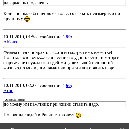
накормишь и оденешь
Конечно было бы неплохо, только отвечать неизмеримо по
крупному
10.11.2010, 01:58 | сообщение #
59
:
Ahlomon
Фильм очень понравился,хотя и смотрел не в качестве!
Почитал всю ветку...если честно то удивило,что некоторые
форумчане осуждают людей живущих такой непростой
жизнью,по моему им памятник при жизни ставить надо.
10.11.2010, 02:27 | сообщение #
60
:
Атос
Quote
(
Ahlomon
)
по моему им памятник при жизни ставить надо.
Половина людей в Росии так живут