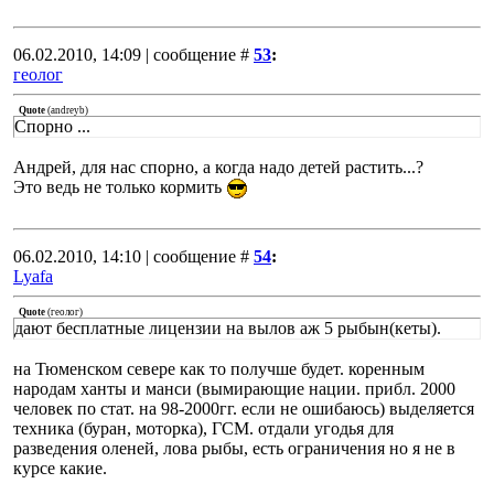
06.02.2010, 14:09 | сообщение #
53
:
геолог
Quote
(
andreyb
)
Спорно ...
Андрей, для нас спорно, а когда надо детей растить...?
Это ведь не только кормить
06.02.2010, 14:10 | сообщение #
54
:
Lyafa
Quote
(
геолог
)
дают бесплатные лицензии на вылов аж 5 рыбын(кеты).
на Тюменском севере как то получше будет. коренным
народам ханты и манси (вымирающие нации. прибл. 2000
человек по стат. на 98-2000гг. если не ошибаюсь) выделяется
техника (буран, моторка), ГСМ. отдали угодья для
разведения оленей, лова рыбы, есть ограничения но я не в
курсе какие.