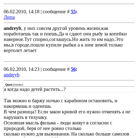
06.02.2010, 14:18 | сообщение #
55
:
Липа
andreyb
, у них совсем другой уровень жизни,как
поработаешь так и поешь.Да и сдают они рыбу за копейки
наверное.Тут спорно,соглашусь.Но жить то им надо.Это
мы,в городе,пошли купили рыбки а к ним зимой только
вертолет летает
06.02.2010, 14:23 | сообщение #
56
:
andreyb
Quote
(
геолог
)
а когда надо детей растить...?
Так можно и баржу ночью с карабином остановить, и
накормишь и оденешь.
В чем разница? Если закон кривой его нужно отменять а не
нарушать в тихушку.
Основная мысль фильма - люди живут в согласии с
природой, беря от нее ровно столько
сколько нужно для выживания. На сколько больше самолов