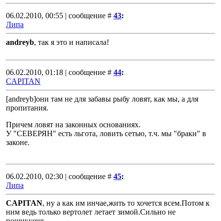
06.02.2010, 00:55 | сообщение #
43
:
Липа
andreyb
, так я это и написала!
06.02.2010, 01:18 | сообщение #
44
:
CAPITAN
[andreyb]они там не для забавы рыбу ловят, как мы, а для
пропитания.
Причем ловят на законных основаниях.
У "СЕВЕРЯН" есть льгота, ловить сетью, т.ч. мы "браки" в
законе.
06.02.2010, 02:30 | сообщение #
45
:
Липа
CAPITAN
, ну а как им инчае,жить то хочется всем.Потом к
ним ведь только вертолет летает зимой.Сильно не
пошикуешь