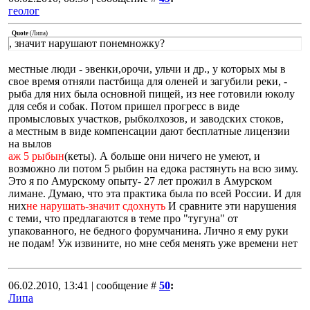
геолог
Quote
(
Липа
)
, значит нарушают понемножку?
местные люди - эвенки,орочи, ульчи и др., у которых мы в
свое время отняли пастбища для оленей и загубили реки, -
рыба для них была основной пищей, из нее готовили юколу
для себя и собак. Потом пришел прогресс в виде
промысловых участков, рыбколхозов, и заводских стоков,
а местным в виде компенсации дают бесплатные лицензии
на вылов
аж 5 рыбын
(кеты). А больше они ничего не умеют, и
возможно ли потом 5 рыбин на едока растянуть на всю зиму.
Это я по Амурскому опыту- 27 лет прожил в Амурском
лимане. Думаю, что эта практика была по всей России. И для
них
не нарушать-значит сдохнуть
И сравните эти нарушения
с теми, что предлагаются в теме про "тугуна" от
упакованного, не бедного форумчанина. Лично я ему руки
не подам! Уж извините, но мне себя менять уже времени нет
06.02.2010, 13:41 | сообщение #
50
:
Липа