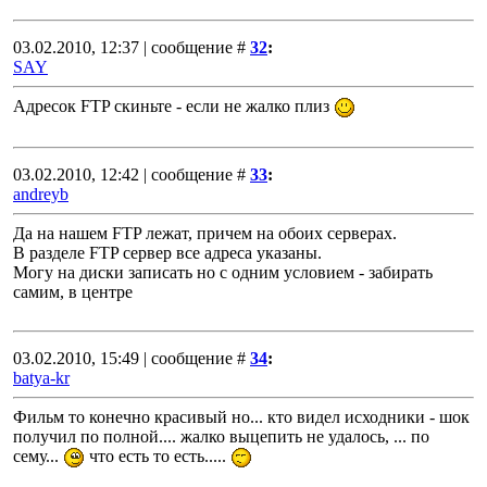
03.02.2010, 12:37 | сообщение #
32
:
SAY
Адресок FTP скиньте - если не жалко плиз
03.02.2010, 12:42 | сообщение #
33
:
andreyb
Да на нашем FTP лежат, причем на обоих серверах.
В разделе FTP сервер все адреса указаны.
Могу на диски записать но с одним условием - забирать
самим, в центре
03.02.2010, 15:49 | сообщение #
34
:
batya-kr
Фильм то конечно красивый но... кто видел исходники - шок
получил по полной.... жалко выцепить не удалось, ... по
сему...
что есть то есть.....