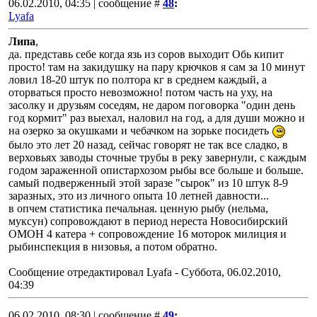
06.02.2010, 04:35 | сообщение #
48
:
Lyafa
Липа
,
да. представь себе когда язь из соров выходит Обь кипит
просто! там на закидушку на пару крючков я сам за 10 минут
ловил 18-20 штук по полтора кг в среднем каждый, а
оторваться просто невозможно! потом часть на уху, на
засолку и друзьям соседям, не даром поговорка "один день
год кормит" раз выехал, наловил на год, а для души можно и
на озерко за окушками и чебачком на зорьке посидеть
было это лет 20 назад, сейчас говорят не так все сладко, в
верховьях заводы сточные трубы в реку завернули, с каждым
годом зараженной опистархозом рыбы все больше и больше.
самый подверженный этой заразе "сырок" из 10 штук 8-9
заразных, это из личного опыта 10 летней давности...
в опчем статистика печальная. ценную рыбу (нельма,
муксун) сопровождают в период нереста Новосибирский
ОМОН 4 катера + сопровождение 16 моторок милиция и
рыбинспекция в низовья, а потом обратно.
Сообщение отредактировал
Lyafa
-
Суббота, 06.02.2010,
04:39
06.02.2010, 08:30 | сообщение #
49
: