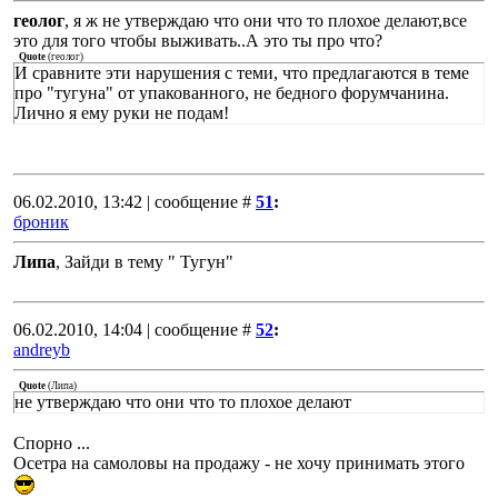
геолог
, я ж не утверждаю что они что то плохое делают,все
это для того чтобы выживать..А это ты про что?
Quote
(
геолог
)
И сравните эти нарушения с теми, что предлагаются в теме
про "тугуна" от упакованного, не бедного форумчанина.
Лично я ему руки не подам!
06.02.2010, 13:42 | сообщение #
51
:
броник
Липа
, Зайди в тему " Тугун"
06.02.2010, 14:04 | сообщение #
52
:
andreyb
Quote
(
Липа
)
не утверждаю что они что то плохое делают
Спорно ...
Осетра на самоловы на продажу - не хочу принимать этого