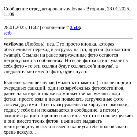
Сообщение отредактировал
vavilovna
-
Вторник, 28.01.2025,
11:09
28.01.2025, 11:42 | сообщение #
3543
:
serb
vavilovna
(Любовь), неа. Это просто кнопка, которая
обеспечивает переход и загрузку на тот, другой фотохостинг
(wampi). Ссылки на ранее загруженные фото остаются
нетронутыми в сообщениях. Но если фотохостинг удалит у
себя фото - то эти ссылки будут ссылаться 'в никуда', а
следовательно вместо фото, будет пусто.
Был ещё хлещще случай (может кто заметил) - после порции
очередных санкций, один из зарубежных фотохостингов,
ранее на который так же во множестве загружали люди
фотки, просто взял и начал подменять загруженные фото
совсем другими. То есть загружаешь ты хариуса с рыбалки,
годик у тебя он и показывается в сообщение, а потом у
администрации стороннего хостинга что-то в голове щёлкает
и они вместо твоих фоток, начинают выдавать
непотребщину всякую и вместо хариуса тебе подсовывают
хрень всякую...