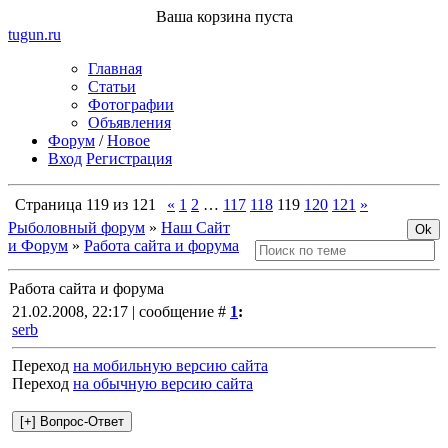
Ваша корзина пуста
tugun
.ru
Главная
Статьи
Фотографии
Объявления
Форум
/
Новое
Вход
Регистрация
Страница
119
из
121
«
1
2
…
117
118
119
120
121
»
Рыболовный форум
»
Наш Сайт
и Форум
»
Работа сайта и форума
Работа сайта и форума
21.02.2008, 22:17 | сообщение #
1
:
serb
Переход
на мобильную версию сайта
Переход
на обычную версию сайта