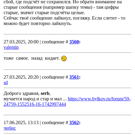
сбой, где подсчёт не сохранился. Но обрати внимание на
старые сообщения (например шапку темы) - там цифры
старые, значит старые подсчёты целые.
Сейчас твоё сообщение лайкнул, погляжу. Если слетит - то
можно будет повторно лайкнуть.
27.03.2025, 20:00 | сообщение #
3560
:
valentin
тоже самое. назад кидает.
27.03.2025, 20:20 | сообщение #
3561
:
sd
Доброго здравия,
serb
,
мучается народ и стар и мал ...
https://www.bylkov.ru/forum/59-
24759-1552516-16-1742997444
17.06.2025, 13:13 | сообщение #
3562
:
чибис