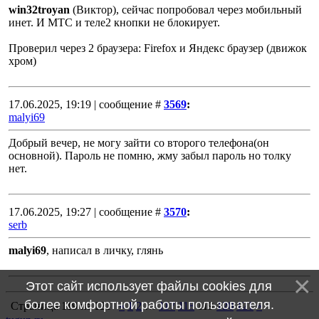
win32troyan
(Виктор), сейчас попробовал через мобильный
инет. И МТС и теле2 кнопки не блокирует.
Проверил через 2 браузера: Firefox и Яндекс браузер (движок
хром)
17.06.2025, 19:19 | сообщение #
3569
:
malyi69
Добрый вечер, не могу зайти со второго телефона(он
основной). Пароль не помню, жму забыл пароль но толку
нет.
17.06.2025, 19:27 | сообщение #
3570
:
serb
malyi69
, написал в личку, глянь
Этот сайт использует файлы cookies для
более комфортной работы пользователя.
Страница
119
из
121
«
1
2
…
117
118
119
120
121
»