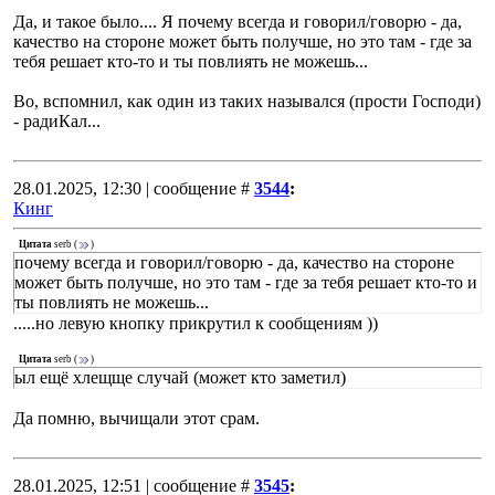
Да, и такое было.... Я почему всегда и говорил/говорю - да,
качество на стороне может быть получше, но это там - где за
тебя решает кто-то и ты повлиять не можешь...
Во, вспомнил, как один из таких назывался (прости Господи)
- радиКал...
28.01.2025, 12:30 | сообщение #
3544
:
Кинг
Цитата
serb
(
)
почему всегда и говорил/говорю - да, качество на стороне
может быть получше, но это там - где за тебя решает кто-то и
ты повлиять не можешь...
.....но левую кнопку прикрутил к сообщениям ))
Цитата
serb
(
)
ыл ещё хлещще случай (может кто заметил)
Да помню, вычищали этот срам.
28.01.2025, 12:51 | сообщение #
3545
: