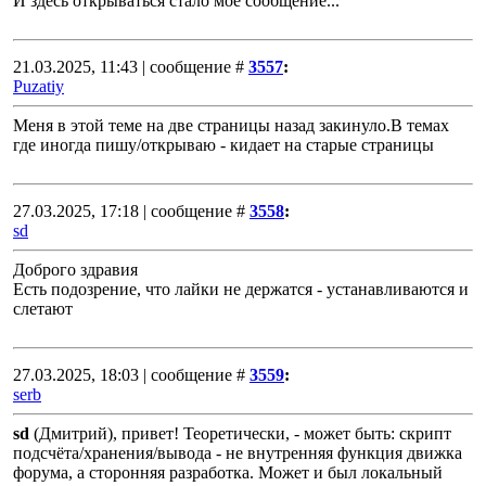
И здесь открываться стало мое сообщение...
21.03.2025, 11:43 | сообщение #
3557
:
Puzatiy
Меня в этой теме на две страницы назад закинуло.В темах
где иногда пишу/открываю - кидает на старые страницы
27.03.2025, 17:18 | сообщение #
3558
:
sd
Доброго здравия
Есть подозрение, что лайки не держатся - устанавливаются и
слетают
27.03.2025, 18:03 | сообщение #
3559
:
serb
sd
(Дмитрий), привет! Теоретически, - может быть: скрипт
подсчёта/хранения/вывода - не внутренняя функция движка
форума, а сторонняя разработка. Может и был локальный