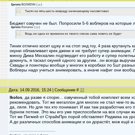
Цитата
BOZMENN
(
)
Тысяч на пять-шесть комраду начинающему насоветовал
Бюджет озвучен не был. Попросили 5-6 воблеров на которые л
Цитата
Romanov
(
)
Ведь ни одна из приманок из твоего списка сама ловить не будет
Тиник отлично косит щуку и на стоп энд гоу, 4 раза крутануть
окуню облавливает крек джеки и не требует супер анимации. Л
миноу Дима Мескалин подтвердит его работу и супер полетные 
докинуть, я таскал окуней одного за другим...он всегда выруча
Сквады и поинтеры вообще у многих в коробках по 5шт разных 
Воблеры надо учиться анимировать, а иначе нафиг они вооб
Дата: 14.09.2016, 15:24 | Сообщение #
33
Ikolos
, да разве я спорю... озвученный тобой комплект всем 
рекомендовать. Тот же мегаллон для многих не стал чем-то 
да, ляля. Но для тех кто понимает. И как там разработчик ег
бурном потоке. Это мы его уже приспособили на все случаи жи
Тот же Пигмей от СтрайкПро порой обставляет Риджика на ура
А до различных способов анимации и он дорастёт, мож ещё и