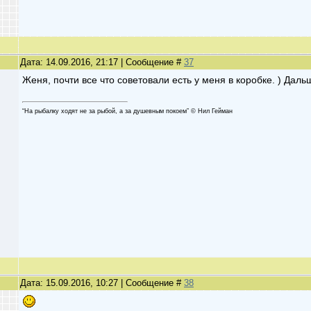
Дата: 14.09.2016, 21:17 | Сообщение #
37
Женя, почти все что советовали есть у меня в коробке. ) Дал
“На рыбалку ходят не за рыбой, а за душевным покоем” © Нил Гейман
Дата: 15.09.2016, 10:27 | Сообщение #
38