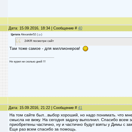
Дата: 15.09.2016, 18:34 | Сообщение #
40
Цитата
Alexander52
(
)
24KR посмотри сайт
Там тоже самое - для миллионеров!
Не курил ни сколько дней !!!
Дата: 15.09.2016, 21:22 | Сообщение #
41
На том сайте был...выбор хороший, но надо понимать. что мне
смысла не вижу. На сегодня задачу выполнил. Спасибо всем
приобретены частично, ну и частично будут взяты у Димы с з
Еще раз всем спасибо за помощь.