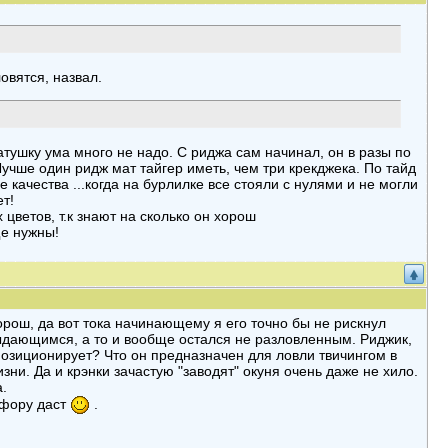
овятся, назвал.
 катушку ума много не надо. С риджа сам начинал, он в разы по
учше один ридж мат тайгер иметь, чем три крекджека. По тайд
качества ...когда на бурлилке все стояли с нулями и не могли
ет!
цветов, т.к знают на сколько он хорош
ще нужны!
хорош, да вот тока начинающему я его точно бы не рискнул
выдающимся, а то и вообще остался не разловленным. Риджик,
о позиционирует? Что он предназначен для ловли твичингом в
зни. Да и крэнки зачастую "заводят" окуня очень даже не хило.
.
 фору даст
.