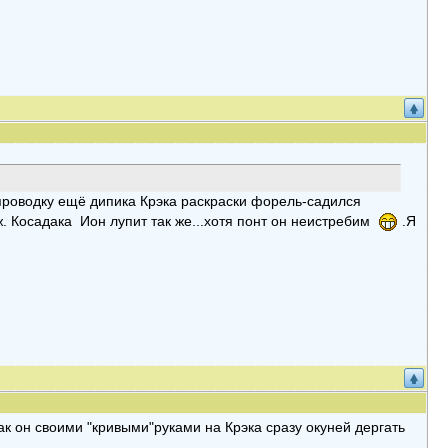
 проводку ещё дипика Крэка раскраски форель-садился
ж. Косадака Ион лупит так же...хотя понт он неистребим
.Я
ак он своими "кривыми"руками на Крэка сразу окуней дергать