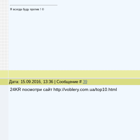
Я всегда буду против ! ©
Дата: 15.09.2016, 13:36 | Сообщение #
39
24KR посмотри сайт http://voblery.com.ua/top10.html