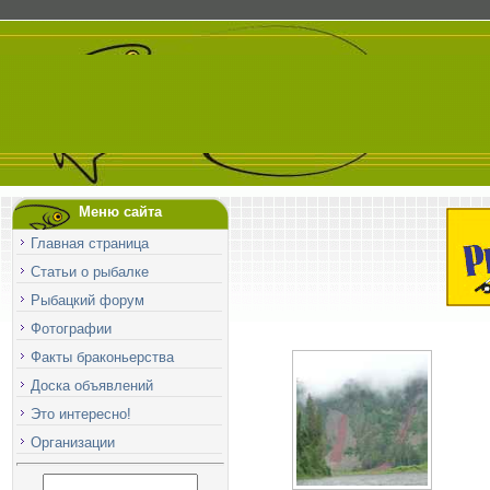
Меню сайта
Главная страница
Статьи о рыбалке
Рыбацкий форум
Фотографии
Факты браконьерства
Доска объявлений
Это интересно!
Организации