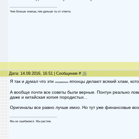
Чем больше знаешь,тем дальше ты от ответа.
Дата: 14.09.2016, 16:51 | Сообщение #
36
Я так и думал что эти
японцы делают всякий хлам, кото
хитрожопые
А вообще почти все советы были верные. Понтун реально лови
даже и китайская копия породистых...
Оригиналы все равно лучше имхо. Но тут уже финансовые воз
Мы не ошибаемся. Мы растем.