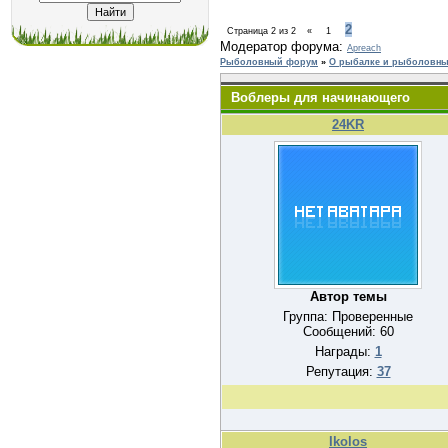
2
Страница
2
из
2
«
1
Модератор форума:
Apreach
Рыболовный форум
»
О рыбалке и рыболовных
Воблеры для начинающего
24KR
Автор темы
Группа: Проверенные
Сообщений:
60
Награды:
1
Репутация:
37
Ikolos