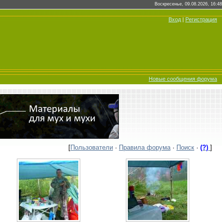
Воскресенье, 09.08.2026, 16:48
Вход
|
Регистрация
Новые сообщения форума
[
Пользователи
·
Правила форума
·
Поиск
·
(?)
]