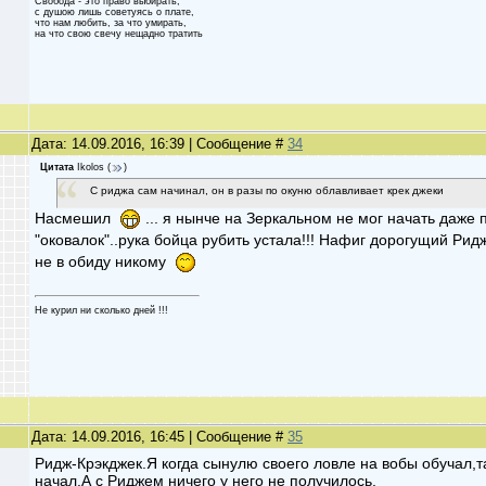
Свобода - это право выбирать,
с душою лишь советуясь о плате,
что нам любить, за что умирать,
на что свою свечу нещадно тратить
Дата: 14.09.2016, 16:39 | Сообщение #
34
Цитата
Ikolos
(
)
С риджа сам начинал, он в разы по окуню облавливает крек джеки
Насмешил
... я нынче на Зеркальном не мог начать даже
"оковалок"..рука бойца рубить устала!!! Нафиг дорогущий Рид
не в обиду никому
Не курил ни сколько дней !!!
Дата: 14.09.2016, 16:45 | Сообщение #
35
Ридж-Крэкджек.Я когда сынулю своего ловле на вобы обучал,т
начал.А с Риджем ничего у него не получилось.