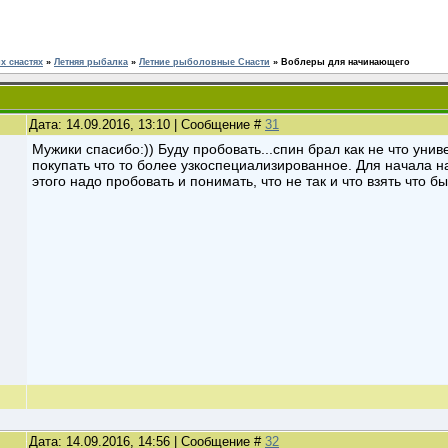
 снастях
»
Летняя рыбалка
»
Летние рыболовные Снасти
»
Воблеры для начинающего
Дата: 14.09.2016, 13:10 | Сообщение #
31
Мужики спасибо:)) Буду пробовать...спин брал как не что унив
покупать что то более узкоспециализированное. Для начала н
этого надо пробовать и понимать, что не так и что взять что бы
Дата: 14.09.2016, 14:56 | Сообщение #
32