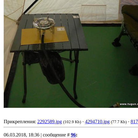
Прикрепления:
2292589.jpg
·
4294710.jpg
·
817
(102.9 Kb)
(77.7 Kb)
06.03.2018, 18:36 | сообщение #
96
: