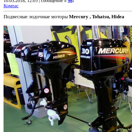
10.03.2018, 12:05 | сообщение #
98
:
Компас
Подвесные лодочные моторы
Mercury , Tohatsu, Hidea