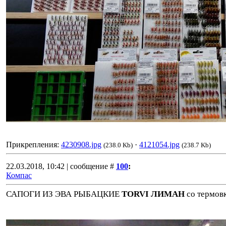
Прикрепления:
4230908.jpg
·
4121054.jpg
(238.0 Kb)
(238.7 Kb)
22.03.2018, 10:42 | сообщение #
100
:
Компас
САПОГИ ИЗ ЭВА РЫБАЦКИЕ
TORVI ЛИМАН
со термов