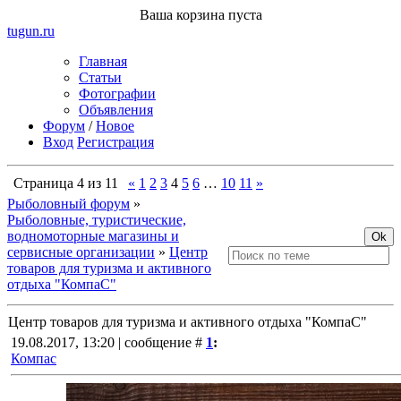
Ваша корзина пуста
tugun
.ru
Главная
Статьи
Фотографии
Объявления
Форум
/
Новое
Вход
Регистрация
Страница
4
из
11
«
1
2
3
4
5
6
…
10
11
»
Рыболовный форум
»
Рыболовные, туристические,
водномоторные магазины и
сервисные организации
»
Центр
товаров для туризма и активного
отдыха "КомпаС"
Центр товаров для туризма и активного отдыха "КомпаС"
19.08.2017, 13:20 | сообщение #
1
:
Компас