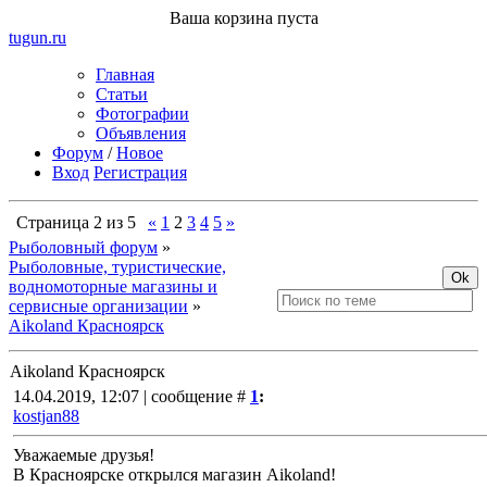
Ваша корзина пуста
tugun
.ru
Главная
Статьи
Фотографии
Объявления
Форум
/
Новое
Вход
Регистрация
Страница
2
из
5
«
1
2
3
4
5
»
Рыболовный форум
»
Рыболовные, туристические,
водномоторные магазины и
сервисные организации
»
Aikoland Красноярск
Aikoland Красноярск
14.04.2019, 12:07 | сообщение #
1
:
kostjan88
Уважаемые друзья!
В Красноярске открылся магазин Aikoland!