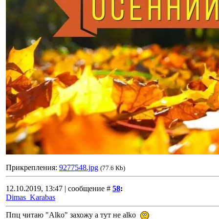
Прикрепления:
9277548.jpg
(77.6 Kb)
12.10.2019, 13:47 | сообщение #
58
:
Dimas_Karabas
Ппц читаю "Alko" захожу а тут не alko