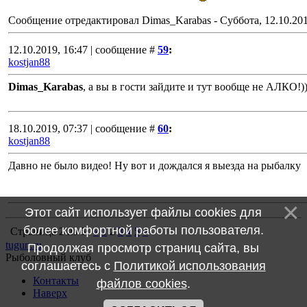
Сообщение отредактировал
Dimas_Karabas
-
Суббота, 12.10.201
12.10.2019, 16:47 | сообщение #
59
:
kostjan88
Dimas_Karabas
, а вы в гости зайдите и тут вообще не АЛКО!))
18.10.2019, 07:37 | сообщение #
60
:
kostjan88
Давно не было видео! Ну вот и дождался я выезда на рыбалку
Этот сайт использует файлы cookies для
более комфортной работы пользователя.
Страница
2
из
5
«
1
2
3
4
5
»
tugun.ru
Продолжая просмотр страниц сайта, вы
Рыболовный клуб
соглашаетесь с
Политикой использования
Контакты
файлов cookies
.
Наверх