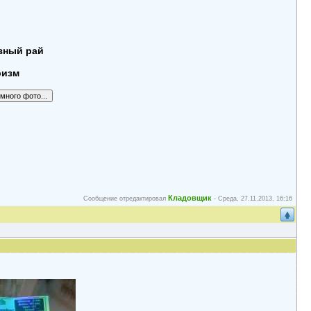
зный рай
ризм
Кладовщик
Сообщение отредактировал
-
Среда, 27.11.2013, 16:16