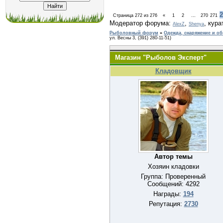
2
Страница
272
из
276
«
1
2
…
270
271
Модератор форума:
,
,
кура
AlexZ
Shenya
Рыболовный форум
»
Одежда, снаряжение и о
ул. Весны 3, (391) 280-11-51)
Магазин "Рыболов Эксперт"
Кладовщик
Автор темы
Хозяин кладовки
Группа: Проверенный
Сообщений:
4292
Награды:
194
Репутация:
2730