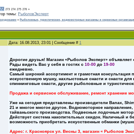
72
273
274
275
276
»
тор темы:
РыболовЭксперт
борудование
»
Рыболовные, туристические, водномоторные магазины и сервисные организац
Дата: 16.08.2013, 23:01 | Сообщение #
1
Дорогие друзья! Магазин «Рыболов Эксперт» объявляет 
Рады видеть Вас у себя в гостях с
10-00
до
19-00
ежедневно.
Самый широкий ассортимент и грамотная консультация п
искусственную мушку, нахлыстовые снасти и снасти для
спиннинговые снасти, другие рыболовные и туристическ
Продажа и сервисное обслуживание, ремонт хранение мо
Уже на сегодня представлены производители Banax, Shiman
21 и многое многое другое. Водномоторное направление,
тайваньского производства. Подвесные лодочные моторы 
Действует система накопительных скидок. Наличный и бе
возможность приобретать искусственные обманки (мушки
Адрес: г. Красноярск ул. Весны 3, магазин « Рыболов Эксп