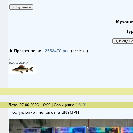
Муховя
Ту
Прикрепления:
2658470.png
(172.5 Kb)
8-950-426-9151
Дата: 27.06.2025, 10:09 | Сообщение #
8131
Поступление плёнок от SIBNYMPH