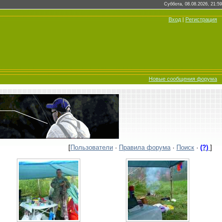
Суббота, 08.08.2026, 21:59
Вход
|
Регистрация
Новые сообщения форума
[
Пользователи
·
Правила форума
·
Поиск
·
(?)
]