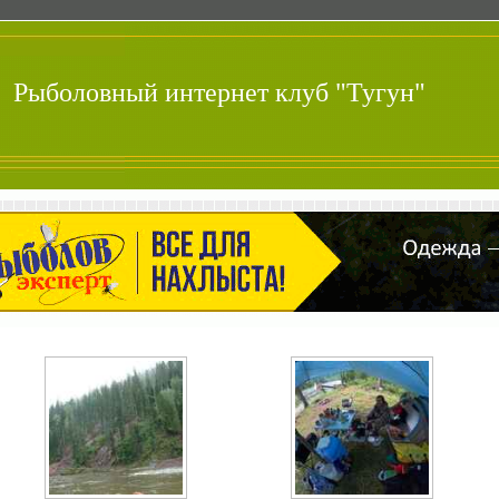
Рыболовный интернет клуб "Тугун"