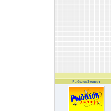
РыболовЭксперт