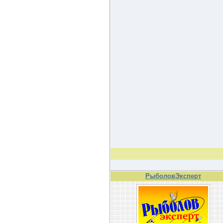
РыболовЭксперт