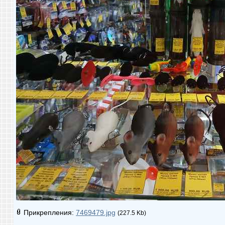
Прикрепления:
7469479.jpg
(227.5 Kb)