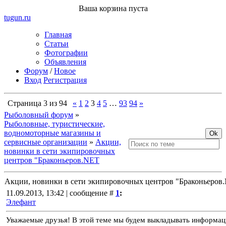
Ваша корзина пуста
tugun
.ru
Главная
Статьи
Фотографии
Объявления
Форум
/
Новое
Вход
Регистрация
Страница
3
из
94
«
1
2
3
4
5
…
93
94
»
Рыболовный форум
»
Рыболовные, туристические,
водномоторные магазины и
сервисные организации
»
Акции,
новинки в сети экипировочных
центров "Браконьеров.NET
Акции, новинки в сети экипировочных центров "Браконьеров
11.09.2013, 13:42 | сообщение #
1
:
Элефант
Уважаемые друзья! В этой теме мы будем выкладывать информа