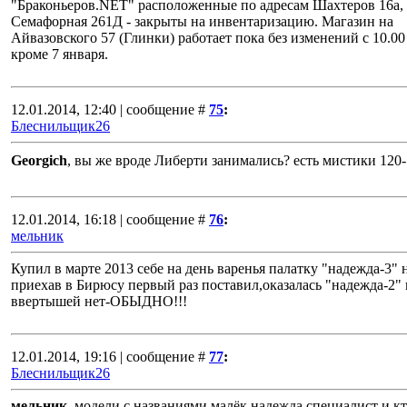
"Браконьеров.NET" расположенные по адресам Шахтеров 16а,
Семафорная 261Д - закрыты на инвентаризацию. Магазин на
Айвазовского 57 (Глинки) работает пока без изменений с 10.00 
кроме 7 января.
12.01.2014, 12:40 | сообщение #
75
:
Блеснильщик26
Georgich
, вы же вроде Либерти занимались? есть мистики 120
12.01.2014, 16:18 | сообщение #
76
:
мельник
Купил в марте 2013 себе на день варенья палатку "надежда-3" 
приехав в Бирюсу первый раз поставил,оказалась "надежда-2" 
ввертышей нет-ОБЫДНО!!!
12.01.2014, 19:16 | сообщение #
77
:
Блеснильщик26
мельник
, модели с названиями малёк,надежда,специалист и кт