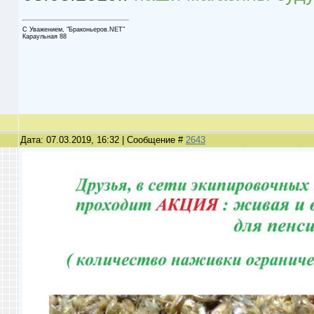
С Уважением, "Браконьеров.NET"
Караульная 88
Дата: 07.03.2019, 16:32 | Сообщение #
2643