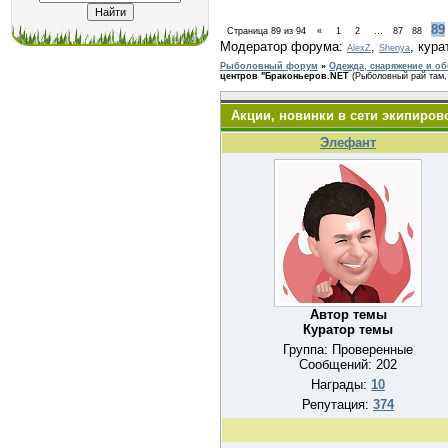
89
Страница
89
из
94
«
1
2
…
87
88
Модератор форума:
,
,
кура
AlexZ
Shenya
Рыболовный форум
»
Одежда, снаряжение и о
центров "Браконьеров.NET
(Рыболовный рай там,
Акции, новинки в сети экипиро
Элефант
Автор темы
Куратор темы
Группа: Проверенные
Сообщений:
202
Награды:
10
Репутация:
374