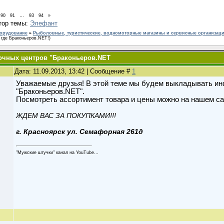
90
91
…
93
94
»
тор темы:
Элефант
борудование
»
Рыболовные, туристические, водномоторные магазины и сервисные организац
 где Браконьеров.NET!)
вочных центров "Браконьеров.NET
Дата: 11.09.2013, 13:42 | Сообщение #
1
Уважаемые друзья! В этой теме мы будем выкладывать ин
"Браконьеров.NET".
Посмотреть ассортимент товара и цены можно на нашем с
ЖДЕМ ВАС ЗА ПОКУПКАМИ!!!
г. Красноярск ул. Семафорная 261д
"Мужские штучки" канал на YouTube...