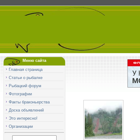
Меню сайта
Главная страница
Статьи о рыбалке
Рыбацкий форум
Фотографии
Факты браконьерства
Доска объявлений
Это интересно!
Организации