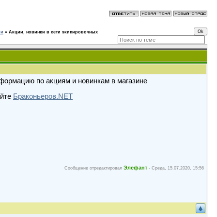
ии
»
Акции, новинки в сети экипировочных
формацию по акциям и новинкам в магазине
айте
Браконьеров.NET
Элефант
Сообщение отредактировал
-
Среда, 15.07.2020, 15:56