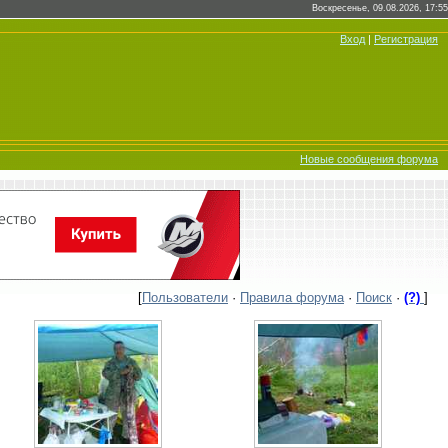
Воскресенье, 09.08.2026, 17:55
Вход
|
Регистрация
Новые сообщения форума
[
Пользователи
·
Правила форума
·
Поиск
·
(?)
]