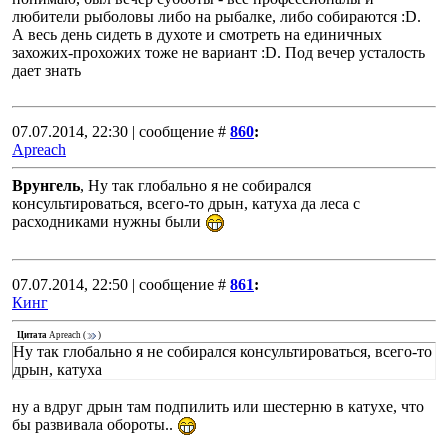
любители рыболовы либо на рыбалке, либо собираются :D.
А весь день сидеть в духоте и смотреть на единичных
захожих-прохожих тоже не вариант :D. Под вечер усталость
дает знать
07.07.2014, 22:30 | сообщение #
860
:
Apreach
Врунгель
, Ну так глобально я не собирался
консультироваться, всего-то дрын, катуха да леса с
расходниками нужны были
07.07.2014, 22:50 | сообщение #
861
:
Кинг
Цитата
Apreach
(
)
Ну так глобально я не собирался консультироваться, всего-то
дрын, катуха
ну а вдруг дрын там подпилить или шестерню в катухе, что
бы развивала обороты..