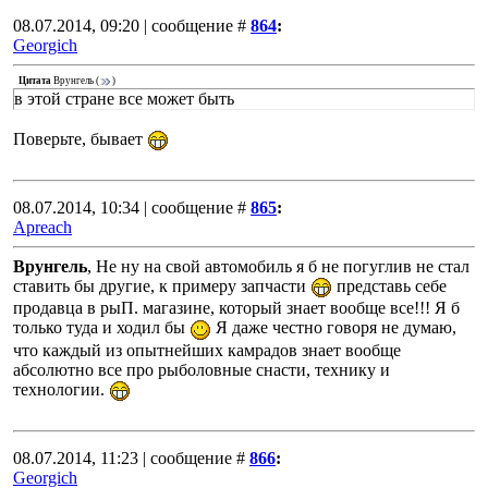
08.07.2014, 09:20 | сообщение #
864
:
Georgich
Цитата
Врунгель
(
)
в этой стране все может быть
Поверьте, бывает
08.07.2014, 10:34 | сообщение #
865
:
Apreach
Врунгель
, Не ну на свой автомобиль я б не погуглив не стал
ставить бы другие, к примеру запчасти
представь себе
продавца в рыП. магазине, который знает вообще все!!! Я б
только туда и ходил бы
Я даже честно говоря не думаю,
что каждый из опытнейших камрадов знает вообще
абсолютно все про рыболовные снасти, технику и
технологии.
08.07.2014, 11:23 | сообщение #
866
:
Georgich