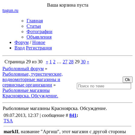
Ваша корзина пуста
tugun
.ru
Главная
Статьи
Фотографии
Объявления
Форум
/
Новое
Вход
Регистрация
Страница
29
из
30
«
1
2
…
27
28
29
30
»
Рыболовный форум
»
Рыболовные, туристические,
водномоторные магазины и
сервисные организации
»
Рыболовные магазины
Красноярска. Обсуждение.
Рыболовные магазины Красноярска. Обсуждение.
09.07.2013, 12:37 | сообщение #
841
:
TSA
markII
, название "Аргиш", этот магазин с другой стороны