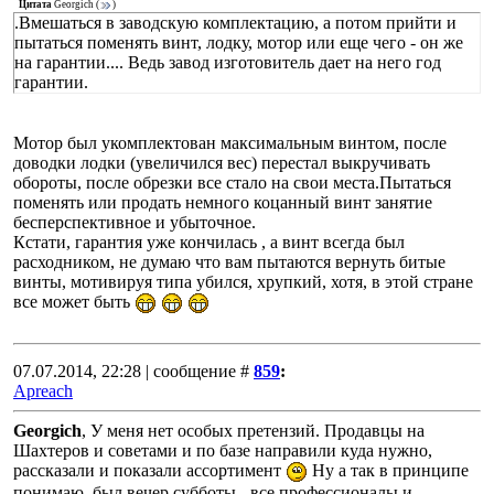
Цитата
Georgich
(
)
.Вмешаться в заводскую комплектацию, а потом прийти и
пытаться поменять винт, лодку, мотор или еще чего - он же
на гарантии.... Ведь завод изготовитель дает на него год
гарантии.
Мотор был укомплектован максимальным винтом, после
доводки лодки (увеличился вес) перестал выкручивать
обороты, после обрезки все стало на свои места.Пытаться
поменять или продать немного коцанный винт занятие
бесперспективное и убыточное.
Кстати, гарантия уже кончилась , а винт всегда был
расходником, не думаю что вам пытаются вернуть битые
винты, мотивируя типа убился, хрупкий, хотя, в этой стране
все может быть
07.07.2014, 22:28 | сообщение #
859
:
Apreach
Georgich
, У меня нет особых претензий. Продавцы на
Шахтеров и советами и по базе направили куда нужно,
рассказали и показали ассортимент
Ну а так в принципе
понимаю, был вечер субботы - все профессионалы и