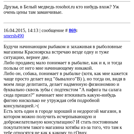
Друзья, в Белый медведь rosohot.ru кто нибудь вхож? Уж
очень цены там заманчивые.
16.04.2015, 14:13 | сообщение #
869
:
smersh490
Будучи начинающим рыбаком и захаживая в рыболовные
магазины Красноярска встречаю везде одну и туже
ситуацию, вернее две.
Либо продавец мало понимает в рыбалке, как и я, и тогда
пользы от него мне начинающему никакой.
Либо он, собака, понимает в рыбалке (хотя, как мне кажется
чаще просто делает вид "бывалого"B) ), но тогда он, видя в
моем лице делитанта, делает надменную физиономию и
буквально сквозь зубы с подтекстом "А нафига ты салага
сюда пришел?" начинает мне втюхивать какую-нибудь
фигню нисколько не утруждая себя подробной
консультацией.>(
Есть хоть один в городе хороший и недорогой магазин, в
котором можно получить исчерпывающую и
доброжелательную консультацию? И стать постоянным
покупателем такого магазина хотябы из-за того, что там к
тебе относятся не как к какому то гОвну.