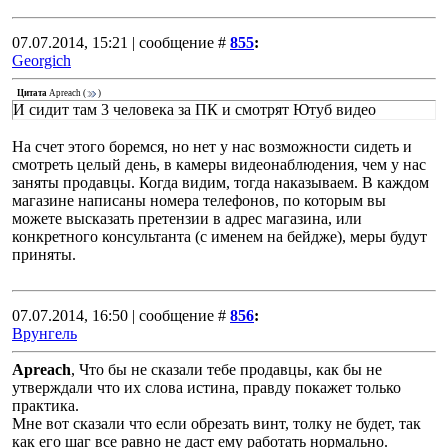
07.07.2014, 15:21 | сообщение #
855
:
Georgich
Цитата
Apreach
(
)
И сидит там 3 человека за ПК и смотрят Ютуб видео
На счет этого боремся, но нет у нас возможности сидеть и
смотреть целый день, в камеры видеонаблюдения, чем у нас
заняты продавцы. Когда видим, тогда наказываем. В каждом
магазине написаны номера телефонов, по которым вы
можете высказать претензии в адрес магазина, или
конкретного консультанта (с именем на бейдже), меры будут
приняты.
07.07.2014, 16:50 | сообщение #
856
:
Врунгель
Apreach
, Что бы не сказали тебе продавцы, как бы не
утверждали что их слова истина, правду покажет только
практика.
Мне вот сказали что если обрезать винт, толку не будет, так
как его шаг все равно не даст ему работать нормально.