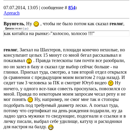
07.07.2014, 13:05 | сообщение #
854
:
Apreach
Врунгель
, Ну
, чтобы не было потом как сказал
геолог
,
Цитата
геолог
(
)
как китайса на рынке:-"холосоо, холосоо !!!"
геолог
, Заехал на Шахтеров, площади конечно нехилые, но
консультант целых 15 минут со мной бегал рассказывал и
показывал
. Правда телескопы там почти все разобрали,
но он залез в базу и сказал где выбор сейчас больше - на
глинки. Приехал туда, смотрю, а там второй отдел открылся
(в сравнении с предыдущим моим визитом 2 года назад). И
сидит там 3 человека за ПК и смотрят Ютуб видео
Ну
ничего, у одного все-таки совесть проснулась, повозился со
мной. Правда по некоторым моим запросам чесал репу и не
мог понять
Ну, например, не смог мне так и стопоры
подобрать под требуемый диаметр лески. А поехал туда,
потому что сертификат на день рождения подарили, ну да
ладно здесь мужики то сведующие, подогнали и ссылки и в
личку писали, выбрал себе удилище, катуху и расходники
для настроя на балду.