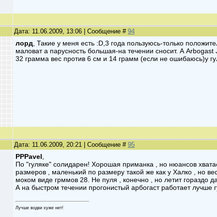
Дата: 11.06.2009, 13:06 | Сообщение #
94
лорд
, Такие у меня есть :D,3 года пользуюсь-только положите
маловат а парусность большая-на течении сносит. А Arbogast 
32 грамма вес против 6 см и 14 грамм (если не ошибаюсь)у г
Дата: 11.06.2009, 20:21 | Сообщение #
95
PPPavel
,
По "гуляке" солидарен! Хорошая приманка , но нюансов хватае
размеров , маленький по размеру такой же как у Халко , но ве
моком виде грммов 28. Не пуля , конечно , но летит гораздо д
А на быстром течении прогонистый арбогаст работает лучше г
Лучше водки хуже нет!