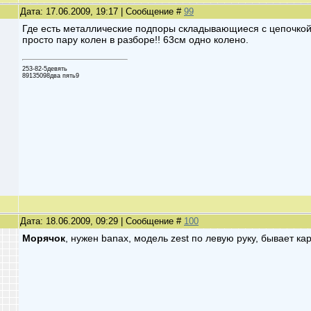
Дата: 17.06.2009, 19:17 | Сообщение #
99
Где есть металлические подпоры складывающиеся с цепочкой в
просто пару колен в разборе!! 63см одно колено.
253-82-5девять
89135098два пять9
Дата: 18.06.2009, 09:29 | Сообщение #
100
Морячок
, нужен banax, модель zest по левую руку, бывает 