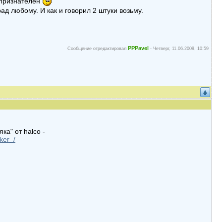
 признателен
ад любому. И как и говорил 2 штуки возьму.
PPPavel
Сообщение отредактировал
-
Четверг, 11.06.2009, 10:59
а" от halco -
ker_/