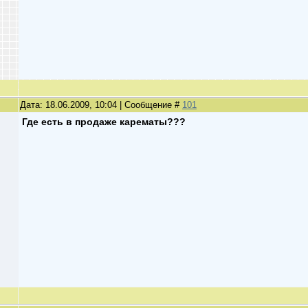
Дата: 18.06.2009, 10:04 | Сообщение #
101
Где есть в продаже карематы???