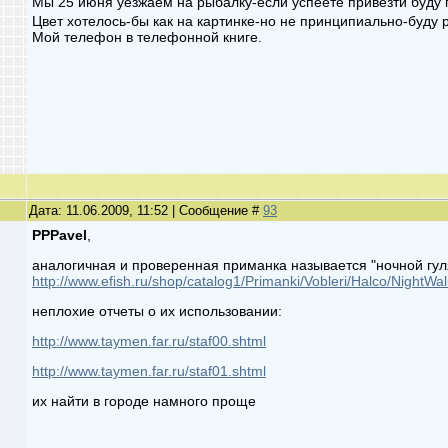
Мы 25 июня уезжаем на рыбалку-если успеете привезти буду
Цвет хотелось-бы как на картинке-но не принципиально-буду р
Мой телефон в телефонной книге.
Дата: 11.06.2009, 11:52 | Сообщение #
93
PPPavel
,
аналогичная и проверенная приманка называется "ночной гуляк
http://www.efish.ru/shop/catalog1/Primanki/Vobleri/Halco/NightWal
неплохие отчеты о их использовании:
http://www.taymen.far.ru/staf00.shtml
http://www.taymen.far.ru/staf01.shtml
их найти в городе намного проще