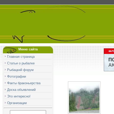
Меню сайта
Главная страница
Статьи о рыбалке
Рыбацкий форум
Фотографии
Факты браконьерства
Доска объявлений
Это интересно!
Организации