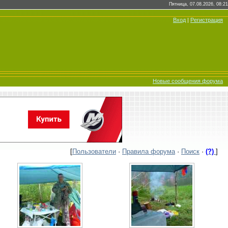
Пятница, 07.08.2026, 08:21
Вход
|
Регистрация
Новые сообщения форума
[
Пользователи
·
Правила форума
·
Поиск
·
(?)
]