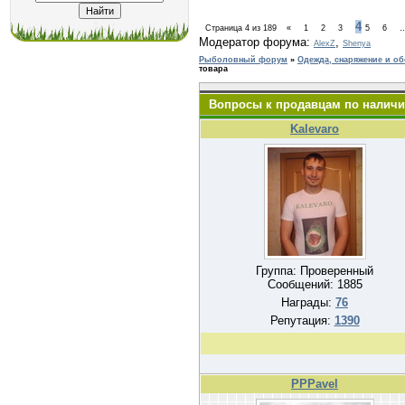
4
Страница
4
из
189
«
1
2
3
5
6
Модератор форума:
,
AlexZ
Shenya
Рыболовный форум
»
Одежда, снаряжение и о
товара
Вопросы к продавцам по наличи
Kalevaro
Группа: Проверенный
Сообщений:
1885
Награды:
76
Репутация:
1390
PPPavel