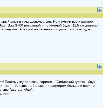
льный опыт и куча удовольствия. Но у гуляки вес и размер
Jitter Bug G700 покрупней и потяжелей будет 11,5 см длинна и
уляки-думаю Arbogast на течении получше работать будет.
т! Поэтому зделал свой вариант - "Сибирский гуляка". Двух
сит на 4 г больше , а большой и размером больше и весит в
альше "австралийца".
уляки!