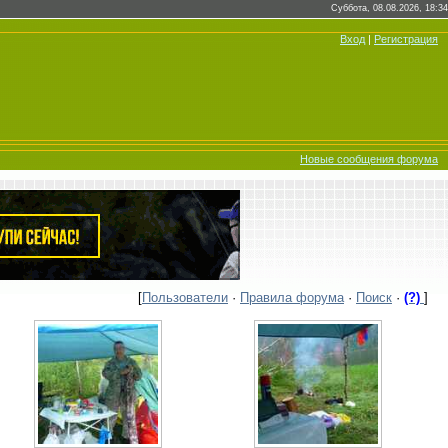
Суббота, 08.08.2026, 18:34
Вход
|
Регистрация
Новые сообщения форума
[
Пользователи
·
Правила форума
·
Поиск
·
(?)
]