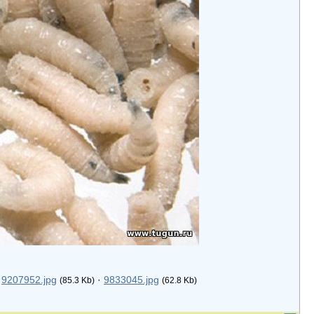
·
9207952.jpg
·
9833045.jpg
(85.3 Kb)
(62.8 Kb)