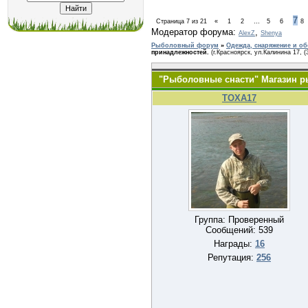
7
Страница
7
из
21
«
1
2
…
5
6
8
Модератор форума:
,
AlexZ
Shenya
Рыболовный форум
»
Одежда, снаряжение и о
принадлежностей.
(г.Красноярск, ул.Калинина 17, (
"Рыболовные снасти" Магазин 
TOXA17
Группа: Проверенный
Сообщений:
539
Награды:
16
Репутация:
256