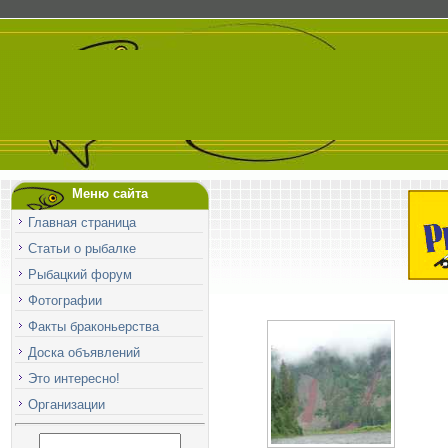
Меню сайта
Главная страница
Статьи о рыбалке
Рыбацкий форум
Фотографии
Факты браконьерства
Доска объявлений
Это интересно!
Организации