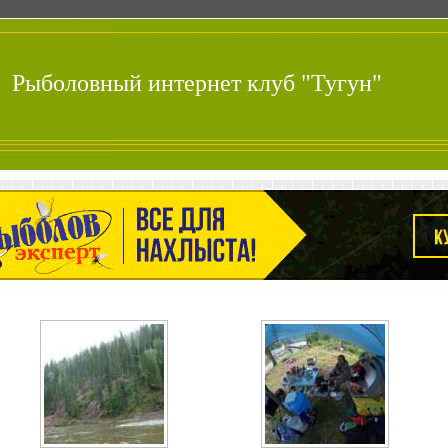
Рыболовный интернет клуб "Тугун"