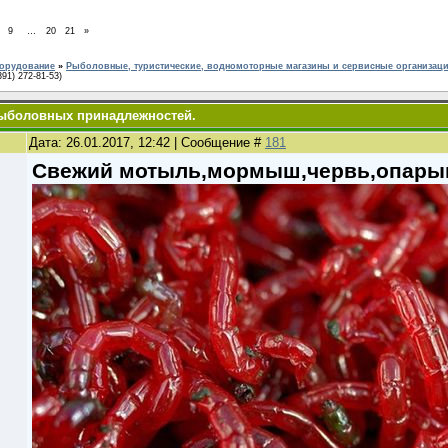
9
…
20
21
»
борудование
»
Рыболовные, туристические, водномоторные магазины и сервисные организац
391) 272-81-53)
рыболовных принадлежностей.
Дата: 26.01.2017, 12:42 | Сообщение #
181
Свежий мотыль,мормыш,червь,опары