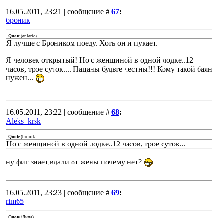
16.05.2011, 23:21 | сообщение #
67
:
броник
Quote
(
anlario
)
Я лучше с Броником поеду. Хоть он и пукает.
Я человек открытый! Но с женщиной в одной лодке..12
часов, трое суток.... Пацаны будьте честны!!! Кому такой баян
нужен...
16.05.2011, 23:22 | сообщение #
68
:
Aleks_krsk
Quote
(
bronik
)
Но с женщиной в одной лодке..12 часов, трое суток...
ну фиг знает,вдали от жены почему нет?
16.05.2011, 23:23 | сообщение #
69
:
rim65
Quote
(
Липа
)