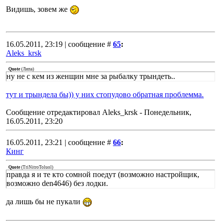
Видишь, зовем же
16.05.2011, 23:19 | сообщение #
65
:
Aleks_krsk
Quote
(
Липа
)
ну не с кем из женщин мне за рыбалку трындеть..
тут и трындела бы)) у них стопудово обратная проблемма.
Сообщение отредактировал
Aleks_krsk
-
Понедельник,
16.05.2011, 23:20
16.05.2011, 23:21 | сообщение #
66
:
Кинг
Quote
(
TriNitroToluol
)
правда я и те кто сомной поедут (возможно настройщик,
возможно den4646) без лодки.
да лишь бы не пукали