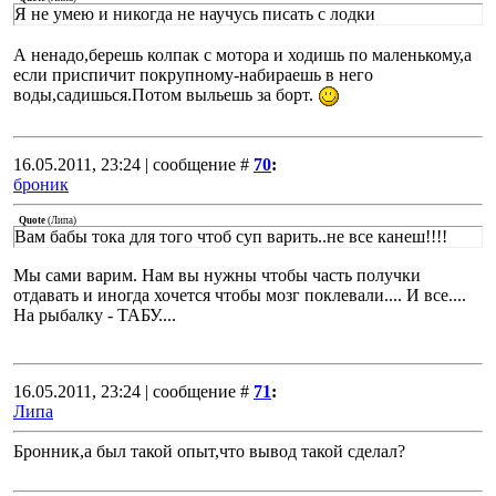
Я не умею и никогда не научусь писать с лодки
А ненадо,берешь колпак с мотора и ходишь по маленькому,а
если приспичит покрупному-набираешь в него
воды,садишься.Потом выльешь за борт.
16.05.2011, 23:24 | сообщение #
70
:
броник
Quote
(
Липа
)
Вам бабы тока для того чтоб суп варить..не все канеш!!!!
Мы сами варим. Нам вы нужны чтобы часть получки
отдавать и иногда хочется чтобы мозг поклевали.... И все....
На рыбалку - ТАБУ....
16.05.2011, 23:24 | сообщение #
71
:
Липа
Бронник,а был такой опыт,что вывод такой сделал?