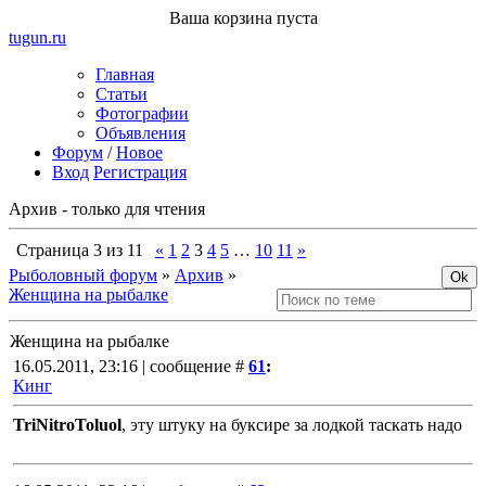
Ваша корзина пуста
tugun
.ru
Главная
Статьи
Фотографии
Объявления
Форум
/
Новое
Вход
Регистрация
Архив - только для чтения
Страница
3
из
11
«
1
2
3
4
5
…
10
11
»
Рыболовный форум
»
Архив
»
Женщина на рыбалке
Женщина на рыбалке
16.05.2011, 23:16 | сообщение #
61
:
Кинг
TriNitroToluol
, эту штуку на буксире за лодкой таскать надо