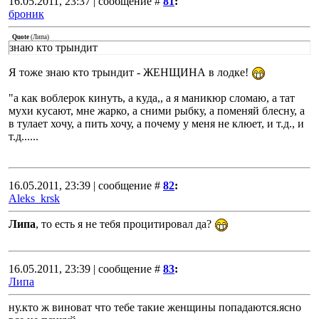
16.05.2011, 23:37 | сообщение #
81
:
броник
Quote
(
Липа
)
знаю кто трындит
Я тоже знаю кто трындит - ЖЕНЩИНА в лодке!
"а как воблерок кинуть, а куда,, а я маникюр сломаю, а тат
мухи кусают, мне жарко, а сними рыбку, а поменяй блесну, а
в тулает хочу, а пить хочу, а почему у меня не клюет, и т.д., и
т.д......
16.05.2011, 23:39 | сообщение #
82
:
Aleks_krsk
Липа
, то есть я не тебя процитировал да?
16.05.2011, 23:39 | сообщение #
83
:
Липа
ну.кто ж виноват что тебе такие женщины попадаются.ясно