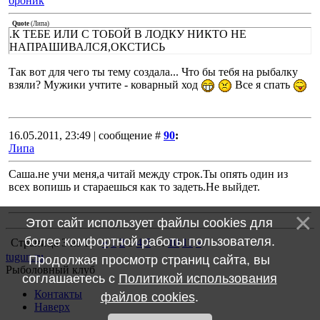
броник
Quote
(
Липа
)
.К ТЕБЕ ИЛИ С ТОБОЙ В ЛОДКУ НИКТО НЕ
НАПРАШИВАЛСЯ,ОКСТИСЬ
Так вот для чего ты тему создала... Что бы тебя на рыбалку
взяли? Мужики учтите - коварный ход
Все я спать
16.05.2011, 23:49 | сообщение #
90
:
Липа
Саша.не учи меня,а читай между строк.Ты опять один из
всех вопишь и стараешься как то задеть.Не выйдет.
Этот сайт использует файлы cookies для
более комфортной работы пользователя.
Страница
3
из
11
«
1
2
3
4
5
…
10
11
»
tugun.ru
Продолжая просмотр страниц сайта, вы
Рыболовный клуб
соглашаетесь с
Политикой использования
Контакты
файлов cookies
.
Наверх