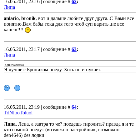
16.05.2011, 23:16 | сообщение #
62
:
Липа
anlario
,
bronik
, вот и дальше любите друг друга..С Вами все
понятно.Вам бабы тока для того чтоб суп варить..не все
канеш!!!!
16.05.2011, 23:17 | сообщение #
63
:
Липа
Quote
(
anlario
)
Я лучше с Броником поеду. Хоть он и пукает.
16.05.2011, 23:19 | сообщение #
64
:
TriNitroToluol
Липа
, Лена, а завтра то че? поедешь тиролить? правда я и те
кто сомной поедут (возможно настройщик, возможно
den4646) без лодки.