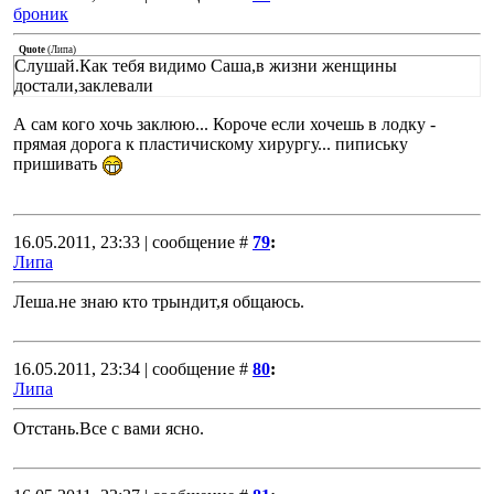
броник
Quote
(
Липа
)
Слушай.Как тебя видимо Саша,в жизни женщины
достали,заклевали
А сам кого хочь заклюю... Короче если хочешь в лодку -
прямая дорога к пластичискому хирургу... пипиську
пришивать
16.05.2011, 23:33 | сообщение #
79
:
Липа
Леша.не знаю кто трындит,я общаюсь.
16.05.2011, 23:34 | сообщение #
80
:
Липа
Отстань.Все с вами ясно.