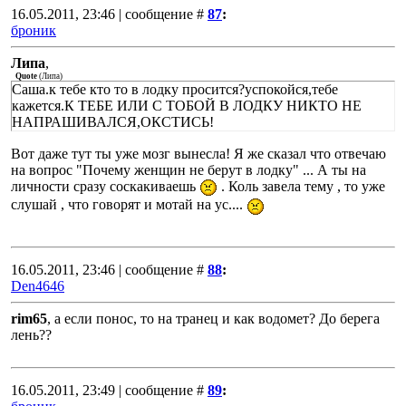
16.05.2011, 23:46 | сообщение #
87
:
броник
Липа
,
Quote
(
Липа
)
Саша.к тебе кто то в лодку просится?успокойся,тебе
кажется.К ТЕБЕ ИЛИ С ТОБОЙ В ЛОДКУ НИКТО НЕ
НАПРАШИВАЛСЯ,ОКСТИСЬ!
Вот даже тут ты уже мозг вынесла! Я же сказал что отвечаю
на вопрос "Почему женщин не берут в лодку" ... А ты на
личности сразу соскакиваешь
. Коль завела тему , то уже
слушай , что говорят и мотай на ус....
16.05.2011, 23:46 | сообщение #
88
:
Den4646
rim65
, а если понос, то на транец и как водомет? До берега
лень??
16.05.2011, 23:49 | сообщение #
89
: