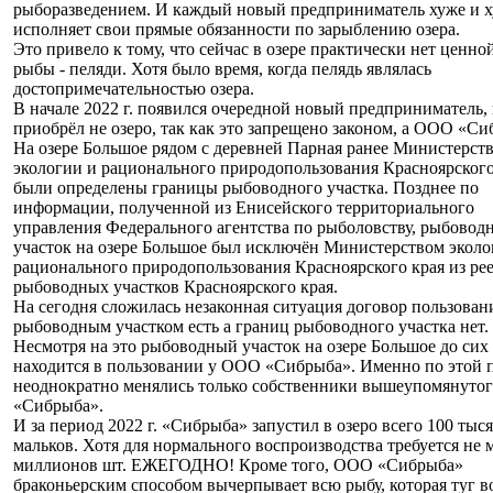
рыборазведением. И каждый новый предприниматель хуже и 
исполняет свои прямые обязанности по зарыблению озера.
Это привело к тому, что сейчас в озере практически нет ценно
рыбы - пеляди. Хотя было время, когда пелядь являлась
достопримечательностью озера.
В начале 2022 г. появился очередной новый предприниматель,
приобрёл не озеро, так как это запрещено законом, а ООО «Си
На озере Большое рядом с деревней Парная ранее Министерст
экологии и рационального природопользования Красноярского
были определены границы рыбоводного участка. Позднее по
информации, полученной из Енисейского территориального
управления Федерального агентства по рыболовству, рыбовод
участок на озере Большое был исключён Министерством эколо
рационального природопользования Красноярского края из рее
рыбоводных участков Красноярского края.
На сегодня сложилась незаконная ситуация договор пользован
рыбоводным участком есть а границ рыбоводного участка нет.
Несмотря на это рыбоводный участок на озере Большое до сих
находится в пользовании у ООО «Сибрыба». Именно по этой 
неоднократно менялись только собственники вышеупомянут
«Сибрыба».
И за период 2022 г. «Сибрыба» запустил в озеро всего 100 тыся
мальков. Хотя для нормального воспроизводства требуется не 
миллионов шт. ЕЖЕГОДНО! Кроме того, ООО «Сибрыба»
браконьерским способом вычерпывает всю рыбу, которая туг в