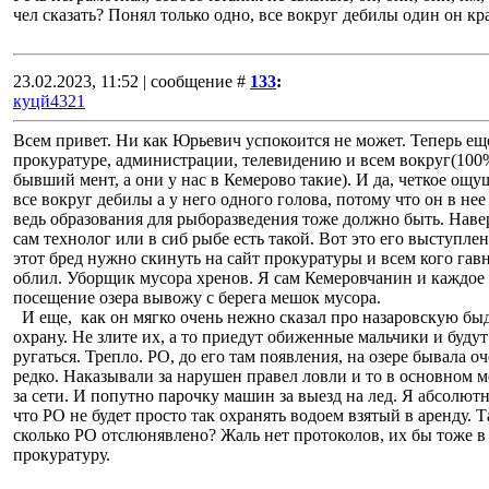
чел сказать? Понял только одно, все вокруг дебилы один он кр
23.02.2023, 11:52 | сообщение #
133
:
куцй4321
Всем привет. Ни как Юрьевич успокоится не может. Теперь ещ
прокуратуре, администрации, телевидению и всем вокруг(100
бывший мент, а они у нас в Кемерово такие). И да, четкое ощу
все вокруг дебилы а у него одного голова, потому что он в нее 
ведь образования для рыборазведения тоже должно быть. Наве
сам технолог или в сиб рыбе есть такой. Вот это его выступлен
этот бред нужно скинуть на сайт прокуратуры и всем кого гав
облил. Уборщик мусора хренов. Я сам Кемеровчанин и каждое
посещение озера вывожу с берега мешок мусора.
И еще, как он мягко очень нежно сказал про назаровскую бы
охрану. Не злите их, а то приедут обиженные мальчики и будут
ругаться. Трепло. РО, до его там появления, на озере бывала о
редко. Наказывали за нарушен правел ловли и то в основном 
за сети. И попутно парочку машин за выезд на лед. Я абсолют
что РО не будет просто так охранять водоем взятый в аренду. Т
сколько РО отслюнявлено? Жаль нет протоколов, их бы тоже в
прокуратуру.