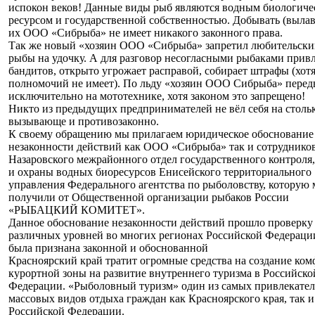
испокон веков! Данные виды рыб являются водным биологич
ресурсом и государственной собственностью. Добывать (вылав
их ООО «Сибрыба» не имеет никакого законного права.
Так же новый «хозяин ООО «Сибрыба» запретил любительски
рыбы на удочку. А для разговор несогласными рыбаками прив
бандитов, открыто угрожает расправой, собирает штрафы (хот
полномочий не имеет). По льду «хозяин ООО Сибрыба» перед
исключительно на мототехнике, хотя законом это запрещено!
Никто из предыдущих предпринимателей не вёл себя на столь
вызывающе и противозаконно.
К своему обращению мы прилагаем юридическое обоснование
незаконности действий как ООО «Сибрыба» так и сотруднико
Назаровского межрайонного отдел государственного контроля,
и охраны водных биоресурсов Енисейского территориального
управления Федерального агентства по рыболовству, которую
получили от Общественной организации рыбаков России
«РЫБАЦКИЙ КОМИТЕТ».
Данное обоснование незаконности действий прошло проверку
различных уровней во многих регионах Российской Федерации
была признана законной и обоснованной
Красноярский край тратит огромные средства на создание ко
курортной зоны на развитие внутреннего туризма в Российско
Федерации. «Рыболовный туризм» один из самых привлекате
массовых видов отдыха граждан как Красноярского края, так и
Российской Федерации.