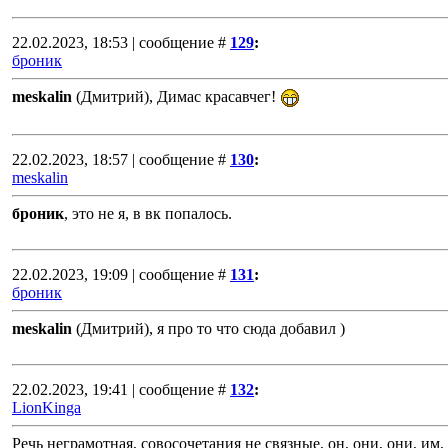
22.02.2023, 18:53 | сообщение #
129
:
броник
meskalin
(Дмитрий), Димас красавчег!
22.02.2023, 18:57 | сообщение #
130
:
meskalin
броник
, это не я, в вк попалось.
22.02.2023, 19:09 | сообщение #
131
:
броник
meskalin
(Дмитрий), я про то что сюда добавил )
22.02.2023, 19:41 | сообщение #
132
:
LionKinga
Речь неграмотная, совосочетания не связные, он, они, они, им,