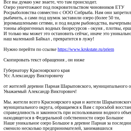
Все вы думаю уже знаете, что там происходит.
Озеро уничтожают под покровительством чиновников ЕТУ
Росрыболовства совместно с ООО Сибрыба. Нам они запрети
рыбачить, а сами под шумок заставили озеро (более 50 ти,
)промышлеными сетями, и под видом рыбоводства, вычерпыв
тонны аборигенных водных биоресурсов - окуня , плотвы, ерша
И только мы может это остановить сейчас, иначе это уникально
наш маленький Байкал , превратится в лужу!
Нужно перейти по ссылке
https://www.krskstate.ru/priem
Скопировать текст обращения , он ниже
Губернатору Красноярского края
Усс Александру Викторовичу
от жителей деревни Парная Шарыповского, муниципального о
Уважаемый Александр Викторович!
Мы. жители всего Красноярского края и жители Шарыповског
муниципального округа, обращаемся к Вам с просьбой восста
справедливость и законность при использовании водного объе
находящегося в Федеральной собственности озеро Большое
Наше уникальное озеро Большое в деревне Парная за последни
сменило несколько предпринимателей, занимавшихся