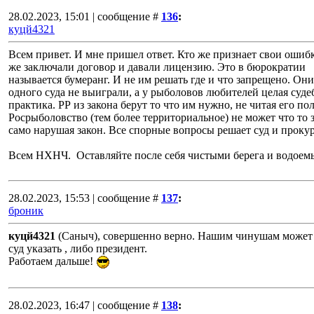
28.02.2023, 15:01 | сообщение #
136
:
куцй4321
Всем привет. И мне пришел ответ. Кто же признает свои ошиб
же заключали договор и давали лицензию. Это в бюрократии
называется бумеранг. И не им решать где и что запрещено. Они
одного суда не выиграли, а у рыболовов любителей целая суде
практика. РР из закона берут то что им нужно, не читая его по
Росрыболовство (тем более территориальное) не может что то 
само нарушая закон. Все спорные вопросы решает суд и прокур
Всем НХНЧ. Оставляйте после себя чистыми берега и водоем
28.02.2023, 15:53 | сообщение #
137
:
броник
куцй4321
(Саныч), совершенно верно. Нашим чинушам может 
суд указать , либо президент.
Работаем дальше!
28.02.2023, 16:47 | сообщение #
138
: