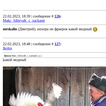
22.02.2023, 18:39 | сообщение #
126
:
Makc_SibiryaK_c_xackami
meskalin
(Дмитрий), нихера он фраерок какой модный
22.02.2023, 18:48 | сообщение #
127
:
Ikolos
Цитата
Makc_SibiryaK_c_xackami
(
)
какой модный