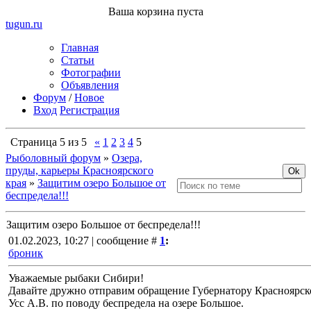
Ваша корзина пуста
tugun
.ru
Главная
Статьи
Фотографии
Объявления
Форум
/
Новое
Вход
Регистрация
Страница
5
из
5
«
1
2
3
4
5
Рыболовный форум
»
Озера,
пруды, карьеры Красноярского
края
»
Защитим озеро Большое от
беспредела!!!
Защитим озеро Большое от беспредела!!!
01.02.2023, 10:27 | сообщение #
1
:
броник
Уважаемые рыбаки Сибири!
Давайте дружно отправим обращение Губернатору Красноярск
Усс А.В. по поводу беспредела на озере Большое.