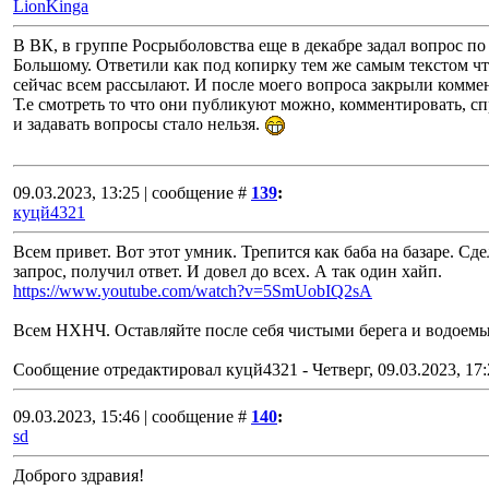
LionKinga
В ВК, в группе Росрыболовства еще в декабре задал вопрос по
Большому. Ответили как под копирку тем же самым текстом чт
сейчас всем рассылают. И после моего вопроса закрыли комме
Т.е смотреть то что они публикуют можно, комментировать, с
и задавать вопросы стало нельзя.
09.03.2023, 13:25 | сообщение #
139
:
куцй4321
Всем привет. Вот этот умник. Трепится как баба на базаре. Сд
запрос, получил ответ. И довел до всех. А так один хайп.
https://www.youtube.com/watch?v=5SmUobIQ2sA
Всем НХНЧ. Оставляйте после себя чистыми берега и водоемы
Сообщение отредактировал
куцй4321
-
Четверг, 09.03.2023, 17
09.03.2023, 15:46 | сообщение #
140
:
sd
Доброго здравия!