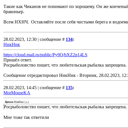
Такие как Чиканов не понимают по хорошему. Он же кончены
браконьер.
Всем НХНЧ. Оставляйте после себя чистыми берега и водоем
28.02.2023, 12:30 | сообщение #
134
:
НикНик
https://cloud.mail.ru/public/Py9Q/bXZ2p14LS
Пришёл ответ.
Росрыболовство пишет, что любительская рыбалка запрещена.
Сообщение отредактировал
НикНик
-
Вторник, 28.02.2023, 12:
28.02.2023, 14:45 | сообщение #
135
:
MorMouseKA
Цитата
НикНик
(
)
Росрыболовство пишет, что любительская рыбалка запрещена.
Мне тоже так ответили