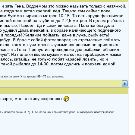
ий и зять Гена. Водоёмом это можно называть только с натяжкой.
гда когда там встал крепкий лёд. Так,что там сейчас поле
лом Бузима шириною метров 10-15. То есть пруда фактически
линной цепочкой на глубине до 2-2,5 метров. В целом рыбалка
и пылью. Надоел! Да и сами виноваты. Палатки без дела
но удивил Дима
meskalin
, в образе начинающего подлёдного
 в порядке! Желание поймать, даже в луже, рыбу есть!
добур. Я брал с собой фотоаппарат, но стремление поймать
чехла, так что к учителю с глупыми вопросами не приставал.
чился зять Гена. Пропустив прошедшие две рыбалки, обловил
фную". Из палатки вылез мужик и начал на тарабарском языке
алось, китайцы не только любят карасей ловить , но и
такой рыбалки до 14-00, потом сдались и поехали домой.
 ружья за зиму. Утка кряква -81---76 шт. за осень.
 говорят, мол плотину сохраняют
 и ложатся рано). 3. ДЯТЛЫ -из-за них совы встают рано, а жаворонки ложатся поздно