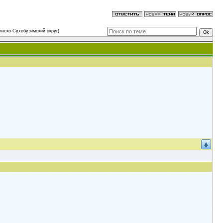
нско-Сухобузимский округ)