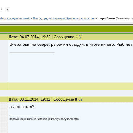
9
»
ыбалки и путешествий
»
Озера, пруды, карьеры Красноярского края
»
озеро Бузим
(Большемурти
Дата: 04.07.2014, 19:32 | Сообщение #
61
Вчера был на озере, рыбачил с лодки, в итоге ничего. Рыб нет
Дата: 03.11.2014, 19:32 | Сообщение #
62
а лед встал?
первый год вышла на зимнюю рыбалку) получается))))