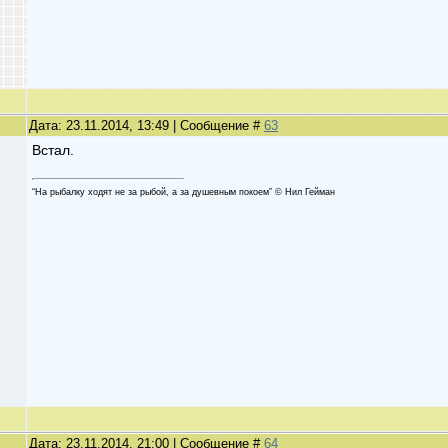
Дата: 23.11.2014, 13:49 | Сообщение #
63
Встал.
“На рыбалку ходят не за рыбой, а за душевным покоем” © Нил Гейман
Дата: 23.11.2014, 21:00 | Сообщение #
64