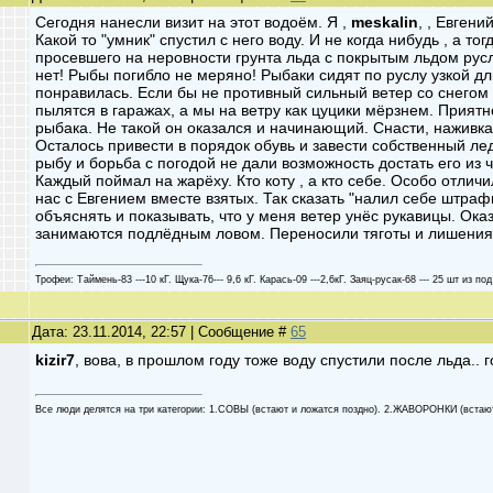
Сегодня нанесли визит на этот водоём. Я ,
meskalin
, , Евген
Какой то "умник" спустил с него воду. И не когда нибудь , а то
просевшего на неровности грунта льда с покрытым льдом рус
нет! Рыбы погибло не меряно! Рыбаки сидят по руслу узкой д
понравилась. Если бы не противный сильный ветер со снегом 
пылятся в гаражах, а мы на ветру как цуцики мёрзнем. Прият
рыбака. Не такой он оказался и начинающий. Снасти, наживка
Осталось привести в порядок обувь и завести собственный ле
рыбу и борьба с погодой не дали возможность достать его из 
Каждый поймал на жарёху. Кто коту , а кто себе. Особо отли
нас с Евгением вместе взятых. Так сказать "налил себе штра
объяснять и показывать, что у меня ветер унёс рукавицы. Оказ
занимаются подлёдным ловом. Переносили тяготы и лишения 
Трофеи: Таймень-83 ---10 кГ. Щука-76--- 9,6 кГ. Карась-09 ---2,6кГ. Заяц-русак-68 --- 25 шт из под
Дата: 23.11.2014, 22:57 | Сообщение #
65
kizir7
, вова, в прошлом году тоже воду спустили после льда..
Все люди делятся на три категории: 1.СОВЫ (встают и ложатся поздно). 2.ЖАВОРОНКИ (встают