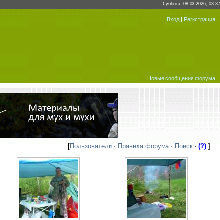
Суббота, 08.08.2026, 03:37
Вход
|
Регистрация
Новые сообщения форума
[
Пользователи
·
Правила форума
·
Поиск
·
(?)
]