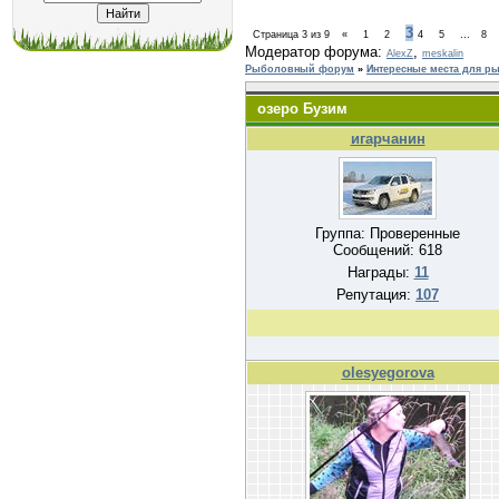
3
Страница
3
из
9
«
1
2
4
5
…
8
Модератор форума:
,
AlexZ
meskalin
Рыболовный форум
»
Интересные места для р
озеро Бузим
игарчанин
Группа: Проверенные
Сообщений:
618
Награды:
11
Репутация:
107
olesyegorova