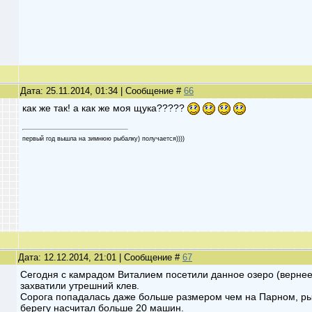
Дата: 25.11.2014, 01:34 | Сообщение #
66
как же так! а как же моя щука?????
первый год вышла на зимнюю рыбалку) получается))))
Дата: 12.12.2014, 21:01 | Сообщение #
67
Сегодня с камрадом Виталием посетили данное озеро (вернее 
захватили утрешний клев.
Сорога попадалась даже больше размером чем на Парном, ры
берегу насчитал больше 20 машин.