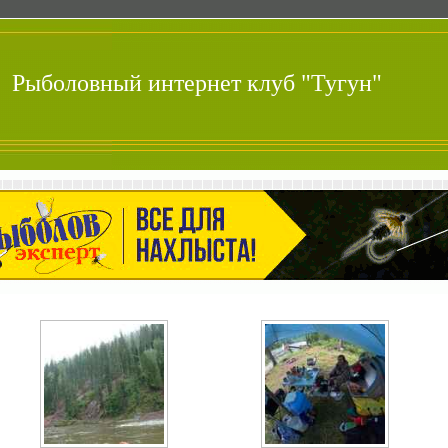
Рыболовный интернет клуб "Тугун"