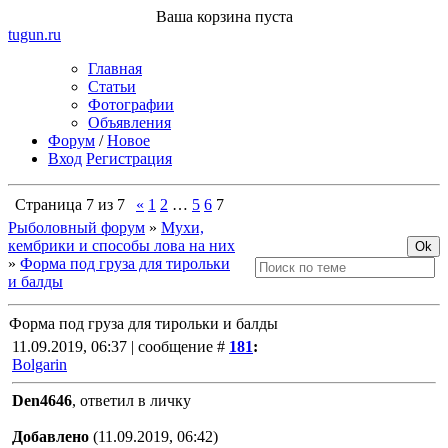
Ваша корзина пуста
tugun
.ru
Главная
Статьи
Фотографии
Объявления
Форум
/
Новое
Вход
Регистрация
Страница
7
из
7
«
1
2
…
5
6
7
Рыболовный форум
»
Мухи,
кембрики и способы лова на них
»
Форма под груза для тирольки
и балды
Форма под груза для тирольки и балды
11.09.2019, 06:37 | сообщение #
181
:
Bolgarin
Den4646
, ответил в личку
Добавлено
(11.09.2019, 06:42)