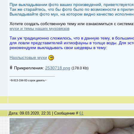
При выкладывании фото ваших произведений, приветствуется
Так же старайтесь, что бы фото было по возможности в прили
Выкладывайте фото мух, на котором видно качество исполнени
Хотите создать собственную тему или ознакомиться с систем
мухи и темы наших муховязов
Так уж традиционно сложилось, что в данную тему, в больши
для ловли представителей ихтиофауны в толще воды. Для эст
рекомендуем выкладывать свои шедевры в тему:
Нахлыстовые мухи
Прикрепления:
2530718.png
(178.0 Kb)
~8-913-194-92-сорок девять~
Дата: 09.03.2020, 22:31 | Сообщение #
61