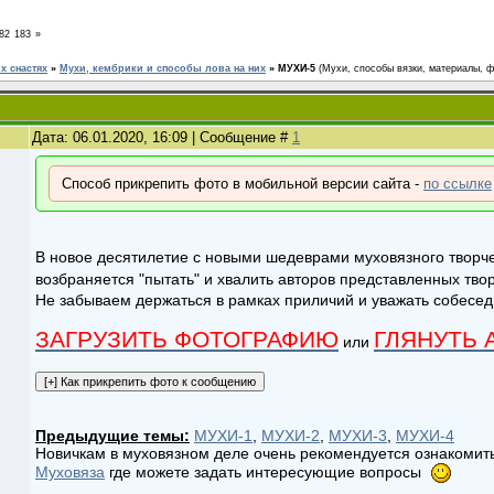
82
183
»
 снастях
»
Мухи, кембрики и способы лова на них
»
МУХИ-5
(Мухи, способы вязки, материалы, ф
Дата: 06.01.2020, 16:09 | Сообщение #
1
Способ прикрепить фото в мобильной версии сайта -
по ссылке
В новое десятилетие с новыми шедеврами муховязного творч
возбраняется "пытать" и хвалить авторов представленных тво
Не забываем держаться в рамках приличий и уважать собесед
ЗАГРУЗИТЬ ФОТОГРАФИЮ
ГЛЯНУТЬ 
или
Предыдущие темы:
МУХИ-1
,
МУХИ-2
,
МУХИ-3
,
МУХИ-4
Новичкам в муховязном деле очень рекомендуется ознакомит
Муховяза
где можете задать интересующие вопросы