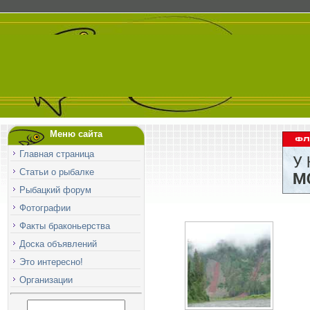
Меню сайта
Главная страница
Статьи о рыбалке
Рыбацкий форум
Фотографии
Факты браконьерства
Доска объявлений
Это интересно!
Организации