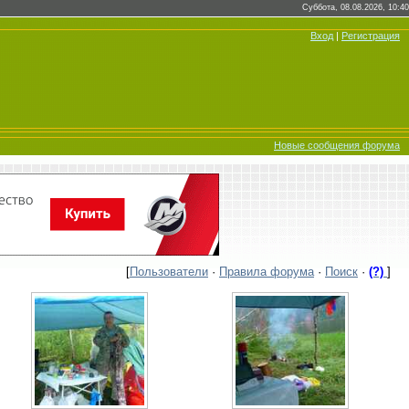
Суббота, 08.08.2026, 10:40
Вход
|
Регистрация
Новые сообщения форума
[
Пользователи
·
Правила форума
·
Поиск
·
(?)
]