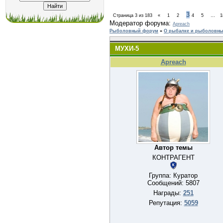
3
Страница
3
из
183
«
1
2
4
5
…
1
Модератор форума:
Apreach
Рыболовный форум
»
О рыбалке и рыболовных
МУХИ-5
Apreach
Автор темы
КОНТРАГЕНТ
Группа: Куратор
Сообщений:
5807
Награды:
251
Репутация:
5059