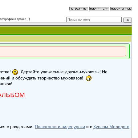
отографии и прочее...)
ества!
Дерзайте уважаемые друзья-муховязы! Не
рений и обсуждать творчество муховязов!
ников!
АЛЬБОМ
ься с разделами:
Пошаговки и видеоуроки
и с
Курсом Молодого