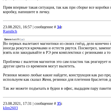
Прям впервые такая ситуация, так как при сборке все коробк
коробку, напишите в личку.
23.08.2021, 16:57 | сообщение #
34
:
Ramilich
Цитата
kazir30
(
)
Во первых вылетают магнитики из своих гнёзд, дело конечно 
иногда режутся крючками и естеств рвутся. Посмотрел, замени
взять или закидывайте в РЭ рем комплектики с резинками а то
Проблема с вылетом магнитов это сам пластик так реагирует н
другие цвета со временем могут вылететь.
Резинки можно любые какие найдете, конструкция как раз пред
используем как сказал Женя, резинки для плетения браслетов д
Так же можете подъехать в будни в офис, выдадим пару пакети
23.08.2021, 17:31 | сообщение #
35
:
klim2603