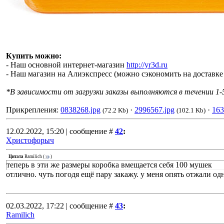
Купить можно:
- Наш основной интернет-магазин
http://yr3d.ru
- Наш магазин на Алиэкспресс (можно сэкономить на доставк
*В зависимости от загрузки заказы выполняются в течении 1-5
Прикрепления:
0838268.jpg
·
2996567.jpg
·
163
(72.2 Kb)
(102.1 Kb)
12.02.2022, 15:20 | сообщение #
42
:
Христофорыч
Цитата
Ramilich
(
)
теперь в эти же размеры коробка вмещается себя 100 мушек
отлично. чуть погодя ещё пару закажу. у меня опять отжали о
02.03.2022, 17:22 | сообщение #
43
:
Ramilich