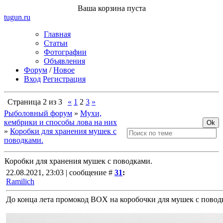
Ваша корзина пуста
tugun
.ru
Главная
Статьи
Фотографии
Объявления
Форум
/
Новое
Вход
Регистрация
Страница
2
из
3
«
1
2
3
»
Рыболовный форум
»
Мухи,
кембрики и способы лова на них
»
Коробки для хранения мушек с
поводками.
Коробки для хранения мушек с поводками.
22.08.2021, 23:03 | сообщение #
31
:
Ramilich
До конца лета промокод BOX на коробочки для мушек с повод