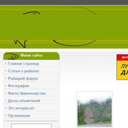
Меню сайта
Главная страница
Статьи о рыбалке
Рыбацкий форум
Фотографии
Факты браконьерства
Доска объявлений
Это интересно!
Организации