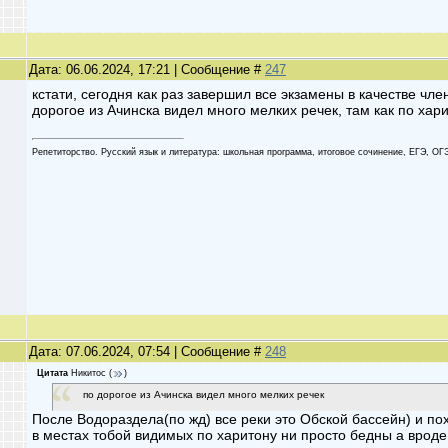
Дата: 06.06.2024, 17:21 | Сообщение #
247
кстати, сегодня как раз завершил все экзамены в качестве чл
дорогое из Ачинска видел много мелких речек, там как по хар
Репетиторство. Русский язык и литература: школьная программа, итоговое сочинение, ЕГЭ, ОГ
Дата: 07.06.2024, 07:54 | Сообщение #
248
Цитата
Никитос
(
)
по дорогое из Ачинска видел много мелких речек
После Водораздела(по жд) все реки это Обской бассейн) и по
в местах тобой видимых по харитону ни просто бедны а вроде н