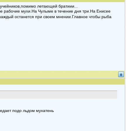
 ручейников,помимо летающей братиии...
е рабочие мухи.На Чулыме в течение дня три.На Енисее
и каждый останется при своем мнении.Главное чтобы рыба
выедает подо льдом мухатень