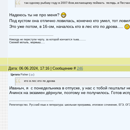
так одному рыбаку году в 2007-8ом,желающему поймать пелядь..в Песчанк
Надеюсь ты не про меня?
Под кустом она отлично ловилась, конечно кто умел, тот лови
Это уже потом, в 16-ом, началось кто в лес кто по дрова.....
Никогда не переступи черту, за которой кончается тьма........
Cвежий мотыль, мормыш.....
Дата: 06.06.2024, 17:16 | Сообщение #
246
Цитата
Fisher
(
)
кто в лес кто по дрова
Иваныч, я с понедельника в отпуске, у нас с тобой гештальт
Ачинск на экзамен дёрнули, поэтому не получилось. Готов исп
Репетиторство. Русский язык и литература: школьная программа, итоговое сочинение, ЕГЭ, ОГ