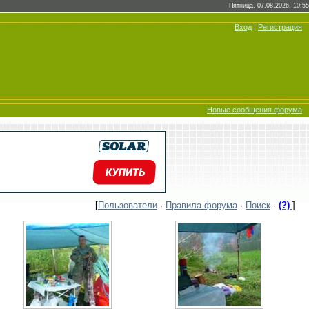
Пятница, 07.08.2026, 10:55
Вход
|
Регистрация
Новые сообщения форума
[
Пользователи
·
Правила форума
·
Поиск
·
(?)
]