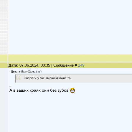
Дата: 07.06.2024, 08:35 | Сообщение #
249
Цитата
Иван-Удача
(
)
Зверюги у вас, пираньи какие то.
.
А в ваших краях они без зубов