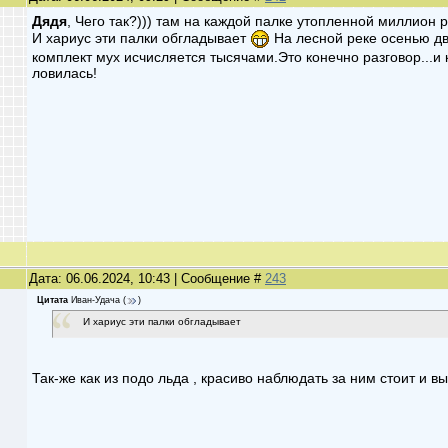
Дядя
, Чего так?))) там на каждой палке утопленной миллион
И хариус эти палки обгладывает
На лесной реке осенью дв
комплект мух исчисляется тысячами.Это конечно разговор...
ловилась!
Дата: 06.06.2024, 10:43 | Сообщение #
243
Цитата
Иван-Удача
(
)
И хариус эти палки обгладывает
Так-же как из подо льда , красиво наблюдать за ним стоит и 