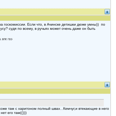
ена госкомиссии. Если что, в Ачинске детишки дюже умны)) по
иусу? судя по всему, в ручьях может очень даже он быть
Э, ВПР, ГВЭ
хоже там с харитоном полный швах...Кемчуг,и втекающие в него
ет его там(()))