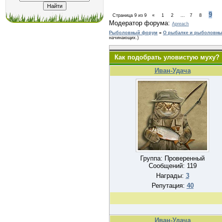
9
Страница
9
из
9
«
1
2
…
7
8
Модератор форума:
Apreach
Рыболовный форум
»
О рыбалке и рыболовных
начинающих.)
Как подобрать уловистую муху?
Иван-Удача
Группа: Проверенный
Сообщений:
119
Награды:
3
Репутация:
40
Иван-Удача