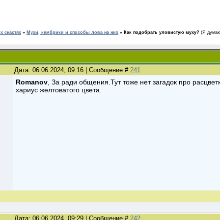
 снастях
»
Мухи, кембрики и способы лова на них
»
Как подобрать уловистую муху?
(Я думаю
Дата: 06.06.2024, 09:16 | Сообщение #
241
Romanov
, За ради общения.Тут тоже нет загадок про расцвет
хариус желтоватого цвета.
Дата: 06.06.2024, 09:29 | Сообщение #
242