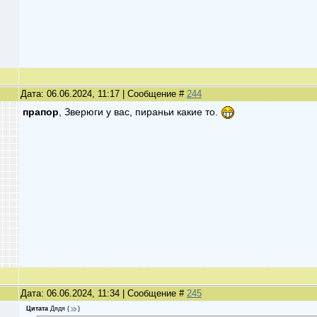
Дата: 06.06.2024, 11:17 | Сообщение #
244
прапор
, Зверюги у вас, пираньи какие то.
Дата: 06.06.2024, 11:34 | Сообщение #
245
Цитата
Дядя
(
)