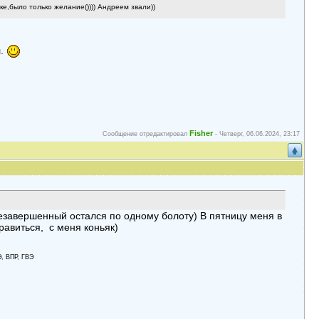
е,было только желание()))) Андреем звали))
л.
Fisher
Сообщение отредактировал
-
Четверг, 06.06.2024, 23:17
 незавершенный остался по одному болоту) В пятницу меня в
равиться, с меня коньяк)
Э, ВПР, ГВЭ