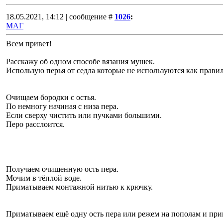
18.05.2021, 14:12 | сообщение #
1026
:
МАГ
Всем привет!
Расскажу об одном способе вязания мушек.
Использую перья от седла которые не используются как правил
Очищаем бородки с остья.
По немногу начиная с низа пера.
Если сверху чистить или пучками большими.
Перо расслоится.
Получаем очищенную ость пера.
Мочим в тëплой воде.
Приматываем монтажной нитью к крючку.
Приматываем ещë одну ость пера или режем на пополам и пр