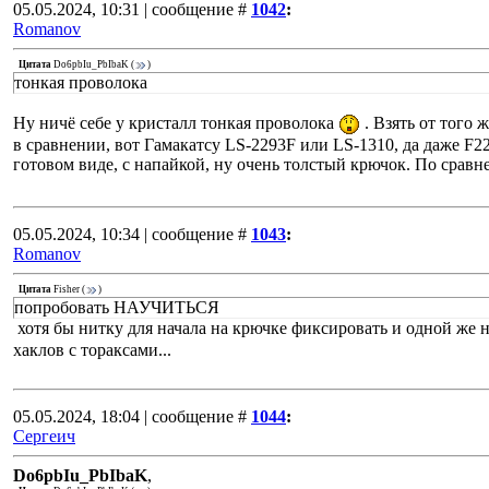
05.05.2024, 10:31 | сообщение #
1042
:
Romanov
Цитата
Do6pbIu_PbIbaK
(
)
тонкая проволока
Ну ничё себе у кристалл тонкая проволока
. Взять от того 
в сравнении, вот Гамакатсу LS-2293F или LS-1310, да даже F22 
готовом виде, с напайкой, ну очень толстый крючок. По сравн
05.05.2024, 10:34 | сообщение #
1043
:
Romanov
Цитата
Fisher
(
)
попробовать НАУЧИТЬСЯ
хотя бы нитку для начала на крючке фиксировать и одной же 
хаклов с тораксами...
05.05.2024, 18:04 | сообщение #
1044
:
Сергеич
Do6pbIu_PbIbaK
,