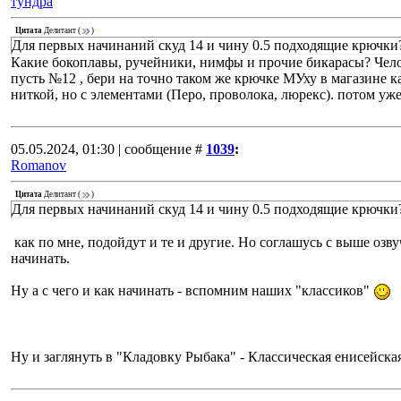
тундра
Цитата
Делитант
(
)
Для первых начинаний скуд 14 и чину 0.5 подходящие крючки
Какие бокоплавы, ручейники, нимфы и прочие бикарасы? Чело
пусть №12 , бери на точно таком же крючке МУху в магазине к
ниткой, но с элементами (Перо, проволока, люрекс). потом уже
05.05.2024, 01:30 | сообщение #
1039
:
Romanov
Цитата
Делитант
(
)
Для первых начинаний скуд 14 и чину 0.5 подходящие крючки
как по мне, подойдут и те и другие. Но соглашусь с выше озв
начинать.
Ну а с чего и как начинать - вспомним наших "классиков"
Ну и заглянуть в "Кладовку Рыбака" - Классическая енисейская 