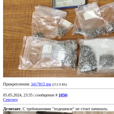
Прикрепления:
3417815.jpg
(212.6 Kb)
05.05.2024, 23:35 | сообщение #
1050
:
Сергеич
Делитант
, С требованиями "подешевле" не стоит начинать.