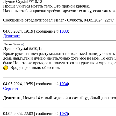
Лучше Crystal ##10,12
Проще учиться мотать тело. Это прямой крючек.
Названые тобой крючки требуют другую технику, если так можн
Сообщение отредактировал
Fisher
-
Суббота, 04.05.2024, 22:47
04.05.2024, 19:19 | сообщение #
1033
:
Делитант
Цитата
Fisher
(
)
Лучше Crystal ##10,12
Вроде руки из плеч растут,пальцы не толстые.Планирую взять м
дома найду,так и думаю начать,узнаю хоть,мое не мое. То есть
было.Но в то же время,если получиться аккуратная и удачная
Вроде правильно объяснил.
04.05.2024, 19:59 | сообщение #
1034
:
Сергеич
Делитант
, Номер 14 самый ходовой и самый удобный для изг
04.05.2024, 22:03 | сообщение #
1035
: