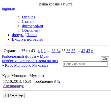
Ваша корзина пуста
tugun
.ru
Главная
Статьи
Фотографии
Объявления
Форум
/
Новое
Вход
Регистрация
Страница
35
из
43
«
1
2
…
33
34
35
36
37
…
42
43
»
Рыболовный форум
»
Мухи,
кембрики и способы лова на них
»
Курс Молодого Муховяза
Курс Молодого Муховяза
17.10.2013, 16:31 | сообщение #
1
:
Архивариус