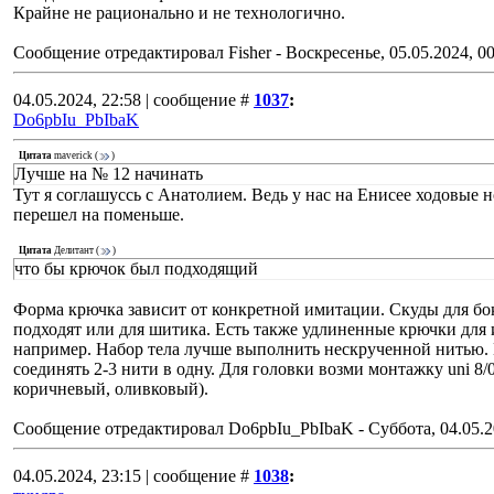
Крайне не рационально и не технологично.
Сообщение отредактировал
Fisher
-
Воскресенье, 05.05.2024, 00
04.05.2024, 22:58 | сообщение #
1037
:
Do6pbIu_PbIbaK
Цитата
maverick
(
)
Лучше на № 12 начинать
Тут я соглашуссь с Анатолием. Ведь у нас на Енисее ходовые н
перешел на поменьше.
Цитата
Делитант
(
)
что бы крючок был подходящий
Форма крючка зависит от конкретной имитации. Скуды для бо
подходят или для шитика. Есть также удлиненные крючки для 
например. Набор тела лучше выполнить нескрученной нитью. Её
соединять 2-3 нити в одну. Для головки возми монтажку uni 8
коричневый, оливковый).
Сообщение отредактировал
Do6pbIu_PbIbaK
-
Суббота, 04.05.2
04.05.2024, 23:15 | сообщение #
1038
: