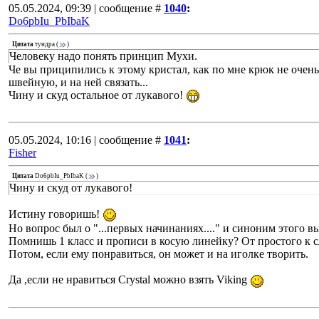
05.05.2024, 09:39 | сообщение #
1040
:
Do6pbIu_PbIbaK
Цитата
тундра
(
)
Человеку надо понять принцип Мухи.
Че вы приципились к этому кристал, как по мне крюк не очень
швейную, и на ней связать...
Чину и скуд остальное от лукавого!
05.05.2024, 10:16 | сообщение #
1041
:
Fisher
Цитата
Do6pbIu_PbIbaK
(
)
Чину и скуд от лукавого!
Истину говоришь!
Но вопрос был о "...первых начинаниях...." и синоним этого 
Помнишь 1 класс и прописи в косую линейку? От простого к 
Потом, если ему понравиться, он может и на иголке творить.
Да ,если не нравиться Crystal можно взять Viking