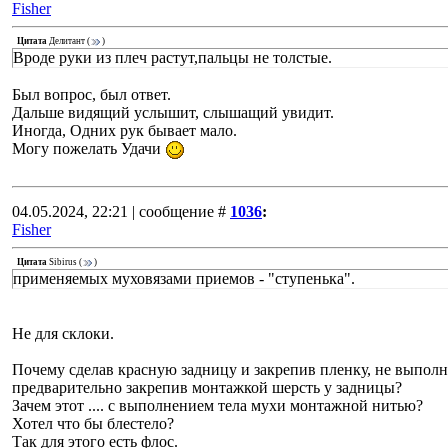
Fisher
Цитата
Делитант
(
)
Вроде руки из плеч растут,пальцы не толстые.
Был вопрос, был ответ.
Дальше видящий услышит, слышащий увидит.
Иногда, Одних рук бывает мало.
Могу пожелать Удачи
04.05.2024, 22:21 | сообщение #
1036
:
Fisher
Цитата
Sibirus
(
)
применяемых муховязами приемов - "ступенька".
Не для склоки.
Почему сделав красную задницу и закрепив пленку, не выполни
предварительно закрепив монтажкой шерсть у задницы?
Зачем этот .... с выполнением тела мухи монтажной нитью?
Хотел что бы блестело?
Так для этого есть флос.