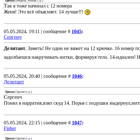
Цитата
Do6pbIu_PbIbaK
(
)
Так я тоже начинал с 12 номера
Женя! Это всё объясняет. 14 лучше!!!
05.05.2024, 19:11 | сообщение #
1045
:
Сергеич
Делитант
, Заметь! Не один не вяжет на 12 крючке. 16 номер п
задолбаешся накручивать нитки, формируя тело. 14-идиален! Не
05.05.2024, 20:40 | сообщение #
1046
:
Делитант
Цитата
Сергеич
(
)
Сергеич
Понял я нарратив,взял скуд 14. Перья с подушки выдернул,ни
05.05.2024, 22:15 | сообщение #
1047
:
Fisher
Цитата
Сергеич
(
)