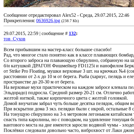
Сообщение отредактировал
Alex52
-
Среда, 29.07.2015, 22:46
Прикрепления:
0636926.jpg
(238.7 Kb)
29.07.2015, 22:59 | сообщение #
132
:
тов_Сухов
Всем прибывшим на мастер-класс большое спасибо!
Рад, что многое стало понятно как в классе плавающих бомбар
Со второго заброса на плавающую сбирулино, собранную на ш
б/и катушкой ДРАГОН Фишмейкер FD1125i и нанофилом Беркли
от Strike Pro Floating, мушки верховые 3 шт. на крючках №4 (с
расстоянии от 2-х до 10 м от берега. Рыба (хариус, пелядь и е
пространстве до 20-30 м от берега.
На верховые мухи практическом на каждом забросе клевала пел
Эльдорадо) подросла. Средний размер 20-21 см. Отлично рабо
желтой ниткой, также кирпичного цвета с желтой головкой.
Домой внучатам забрал чуть больше десятка пелядок, общим вес
При вскрытии дома 3 экз. пелядки были с икрой, остальные 8 
На тонущую сбирулино на 3-х метровом легоньком китайском 
снасть типа каролины, но с поводком, на удивление тонущая бо
вантового моста на дне имеются заросли водяной чумы - элоде
Поклёвки следовали довольно часто, виброхвост от Лаки джон