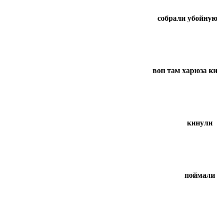
собрали убойную
вон там харюза 
кинули
поймали