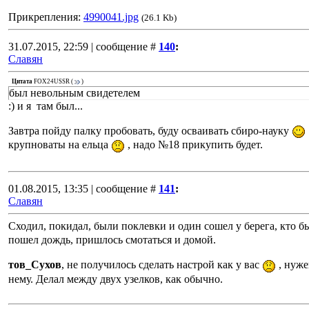
Прикрепления:
4990041.jpg
(26.1 Kb)
31.07.2015, 22:59 | сообщение #
140
:
Славян
Цитата
FOX24USSR
(
)
был невольным свидетелем
:) и я там был...
Завтра пойду палку пробовать, буду осваивать сбиро-науку
крупноваты на ельца
, надо №18 прикупить будет.
01.08.2015, 13:35 | сообщение #
141
:
Славян
Сходил, покидал, были поклевки и один сошел у берега, кто бы
пошел дождь, пришлось смотаться и домой.
тов_Сухов
, не получилось сделать настрой как у вас
, нуже
нему. Делал между двух узелков, как обычно.