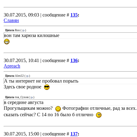
30.07.2015, 09:03 | сообщение #
135
:
Славян
Цитата
Ron
(
)
вон там харюза килошные
30.07.2015, 10:41 | сообщение #
136
:
Apreach
Цитата
Alex52
(
)
А ты интернет не пробовал порыть
Здесь свое родное
Цитата
тов_Сухов
(
)
в середине августа
Прогульщикам можно?
Фотографии отличные, рад за всех
сказать сейчас? С 14 по 16 было б отлично
30.07.2015, 15:00 | сообщение #
137
: