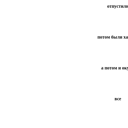
отпустил
потом были х
а потом и ок
все