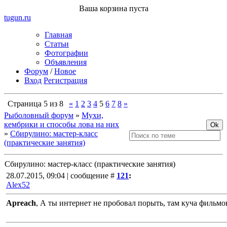
Ваша корзина пуста
tugun
.ru
Главная
Статьи
Фотографии
Объявления
Форум
/
Новое
Вход
Регистрация
Страница
5
из
8
«
1
2
3
4
5
6
7
8
»
Рыболовный форум
»
Мухи,
кембрики и способы лова на них
»
Сбирулино: мастер-класс
(практические занятия)
Сбирулино: мастер-класс (практические занятия)
28.07.2015, 09:04 | сообщение #
121
:
Alex52
Apreach
, А ты интернет не пробовал порыть, там куча фильм