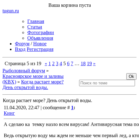
Ваша корзина пуста
tugun
.ru
Главная
Статьи
Фотографии
Объявления
Форум
/
Новое
Вход
Регистрация
Страница
5
из
19
«
1
2
3
4
5
6
7
…
18
19
»
Рыболовный форум
»
Красноярское море и заливы
(КВХ)
»
Когда растает море?
День открытой воды.
Когда растает море? День открытой воды.
11.04.2020, 22:47 | сообщение #
1
:
Кинг
А сделаю ка темку назло всем вирусам! Антивирусная тема по
Ведь открытую воду мы ждем не меньше чем первый лед, а кто 