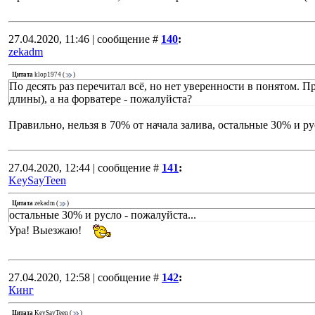
27.04.2020, 11:46 | сообщение #
140
:
zekadm
Цитата
klop1974
(
)
По десять раз перечитал всё, но нет уверенности в понятом. 
длины), а на форватере - пожалуйста?
Правильно, нельзя в 70% от начала залива, остальные 30% и рус
27.04.2020, 12:44 | сообщение #
141
:
KeySayTeen
Цитата
zekadm
(
)
остальные 30% и русло - пожалуйста...
Ура! Выезжаю!
27.04.2020, 12:58 | сообщение #
142
:
Кинг
Цитата
KeySayTeen
(
)