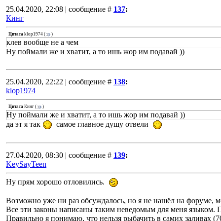
25.04.2020, 22:08 | сообщение #
137
:
Кинг
Цитата
klop1974
(
)
клев вообще не а чем
Ну поймали же и хватит, а то ишь жор им подавай ))
25.04.2020, 22:22 | сообщение #
138
:
klop1974
Цитата
Кинг
(
)
Ну поймали же и хватит, а то ишь жор им подавай ))
да эт я так
самое главное душу отвели
27.04.2020, 08:30 | сообщение #
139
:
KeySayTeen
Ну прям хорошо отловились.
Возможно уже ни раз обсуждалось, но я не нашёл на форуме, 
Все эти законы написаны таким неведомым для меня языком. По
Правильно я понимаю, что нельзя рыбачить в самих заливах (7