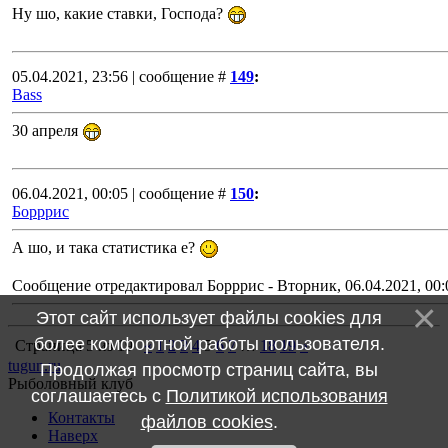
Ну шо, какие ставки, Господа?
05.04.2021, 23:56 | сообщение #
149
:
Bass
30 апреля
06.04.2021, 00:05 | сообщение #
150
:
Борррис
А шо, и така статистика е?
Сообщение отредактировал
Борррис
-
Вторник, 06.04.2021, 00:
Этот сайт использует файлы cookies для
более комфортной работы пользователя.
Страница
5
из
19
«
1
2
3
4
5
6
7
…
18
19
»
tugun.ru
Продолжая просмотр страниц сайта, вы
Рыболовный клуб
соглашаетесь с
Политикой использования
Контакты
файлов cookies
.
Наверх