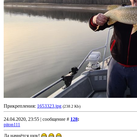
Прикрепления:
1653323.jpg
(238.2 Kb)
24.04.2020, 23:55 | сообщение #
128
:
piton111
Да начнётся шоу!