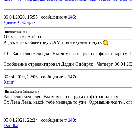
30.04.2020, 15:55 | сообщение #
146
:
Дядин-Сибиряк
Цитата
rybak
(
)
Ох уж этот Алёша...
А руки то к обьективу ДАМ поди научил тянуть
ПС. Застрелю медведя.. Вытяну его на руках к фотоаппарату.. 
Сообщение отредактировал
Дядин-Сибиряк
-
Четверг, 30.04.20
30.04.2020, 22:06 | сообщение #
147
:
Кинг
Цитата
Дядин-Сибиряк
(
)
Застрелю медведя.. Вытяну его на руках к фотоаппарату..
Эх Лева Лева, какой тебе медведь то уже. Одомашнился ты, огор
05.04.2021, 22:24 | сообщение #
148
:
Danilka