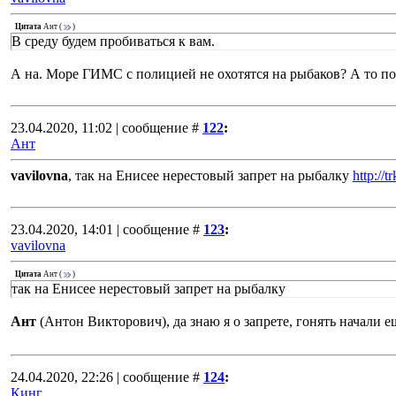
Цитата
Ант
(
)
В среду будем пробиваться к вам.
А на. Море ГИМС с полицией не охотятся на рыбаков? А то по
23.04.2020, 11:02 | сообщение #
122
:
Ант
vavilovna
, так на Енисее нерестовый запрет на рыбалку
http://
23.04.2020, 14:01 | сообщение #
123
:
vavilovna
Цитата
Ант
(
)
так на Енисее нерестовый запрет на рыбалку
Ант
(Антон Викторович), да знаю я о запрете, гонять начали 
24.04.2020, 22:26 | сообщение #
124
:
Кинг