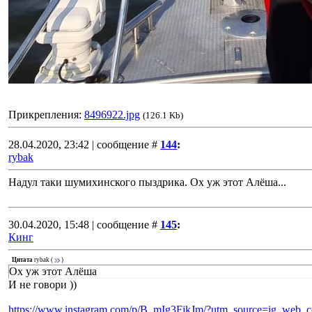
Прикрепления:
8496922.jpg
(126.1 Kb)
28.04.2020, 23:42 | сообщение #
144
:
rybak
Надул таки шумихинского пыздрика. Ох уж этот Алёша...
30.04.2020, 15:48 | сообщение #
145
:
Кинг
Цитата
rybak
(
)
Ох уж этот Алёша
И не говори ))
https://www.instagram.com/p/B_mIg3FjkJm/?utm_source=ig_web_c