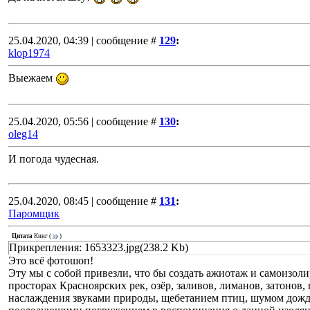
25.04.2020, 04:39 | сообщение #
129
:
klop1974
Выежаем
25.04.2020, 05:56 | сообщение #
130
:
oleg14
И погода чудесная.
25.04.2020, 08:45 | сообщение #
131
:
Паромщик
Цитата
Кинг
(
)
Прикрепления: 1653323.jpg(238.2 Kb)
Это всё фотошоп!
Эту мы с собой привезли, что бы создать ажиотаж и самоизоли
просторах Красноярских рек, озёр, заливов, лиманов, затонов,
наслаждения звуками природы, щебетанием птиц, шумом дождя