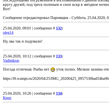
последующими погружением в воспоминания о данной изоляции 
кругу друзей, под треск поленьев и сноп искр в звёздное ночно
Вот!
Сообщение отредактировал
Паромщик
-
Суббота, 25.04.2020, 0
25.04.2020, 09:01 | сообщение #
132
:
oleg14
Ну, мы так и подумали!
25.04.2020, 10:12 | сообщение #
133
:
Vadimkras
Погода отличная. Рыбы нет
уток полно. Мелкие заливы оч
https://i9.wampi.ru/2020/04/25/IMG_20200425_0957530bad54ba96
25.04.2020, 10:26 | сообщение #
134
:
Кинг