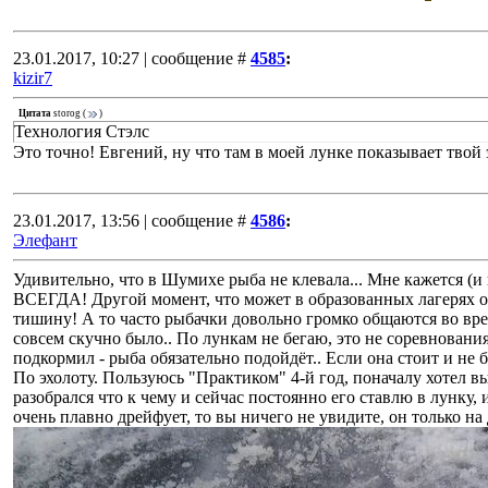
23.01.2017, 10:27 | сообщение #
4585
:
kizir7
Цитата
storog
(
)
Технология Стэлс
Это точно! Евгений, ну что там в моей лунке показывает твой 
23.01.2017, 13:56 | сообщение #
4586
:
Элефант
Удивительно, что в Шумихе рыба не клевала... Мне кажется (и
ВСЕГДА! Другой момент, что может в образованных лагерях он
тишину! А то часто рыбачки довольно громко общаются во время
совсем скучно было.. По лункам не бегаю, это не соревновани
подкормил - рыба обязательно подойдёт.. Если она стоит и не 
По эхолоту. Пользуюсь "Практиком" 4-й год, поначалу хотел вы
разобрался что к чему и сейчас постоянно его ставлю в лунку, 
очень плавно дрейфует, то вы ничего не увидите, он только на