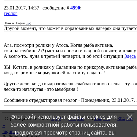
23.01.2017, 14:37 | сообщение #
4590
:
геолог
Цитата
Элефант
(
)
Другой момент, что может в образованных лагерях она пугает
Ага, посмотри ролики у Атоса. Когда рыба активна,
то и на глубине 2 (!) метра и снежики над ней гоняют, и пля
А всего-то...луна в третьей четверти, и об этой ситуации
Здесь
ЗЫ. Кстати, в роликах у Салапина по прикорму, активная рыба 
когда огромные кормушки ей на спину падают !
Другое дело, когда выдрачиваешь слабоактивного леща... тут он
леска-то натянутая - это мембрана !
Сообщение отредактировал
геолог
-
Понедельник, 23.01.2017, 
Этот сайт использует файлы cookies для
Страница
153
из
305
«
1
2
…
151
152
153
154
155
…
304
305
более комфортной работы пользователя.
»
tugun.ru
Продолжая просмотр страниц сайта, вы
Рыболовный клуб