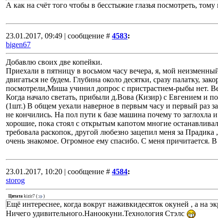
А как на счёт того чтобы в бесстыжие глазья посмотреть, тому 
23.01.2017, 09:49 | сообщение #
4583
:
bigen67
Добавлю своих две копейки.
Приехали в пятницу в восьмом часу вечера, я, мой неизменны
двигаться не будем. Глубина около десятки, сразу палатку, зак
посмотрели,Миша учинил допрос с пристрастием-рыбы нет. Верн
Когда начало светать, прибыли д.Вова (Кизир) с Евгением и по
(1шт.) В общем уехали наверное в первым часу и первый раз 
не кончились. На пол пути к базе машина почему то заглохла и 
хорошие, пока стоял с открытым капотом многие останавливал
требовала раскопок, другой любезно зацепил меня за Прадика ,
очень знакомое. Огромное ему спасибо. С меня причитается. 
23.01.2017, 10:20 | сообщение #
4584
:
storog
Цитата
kizir7
(
)
Ещё интереснее, когда вокруг наживкидесяток окуней , а на эк
Ничего удивительного.Наноокуни.Технология Стэлс