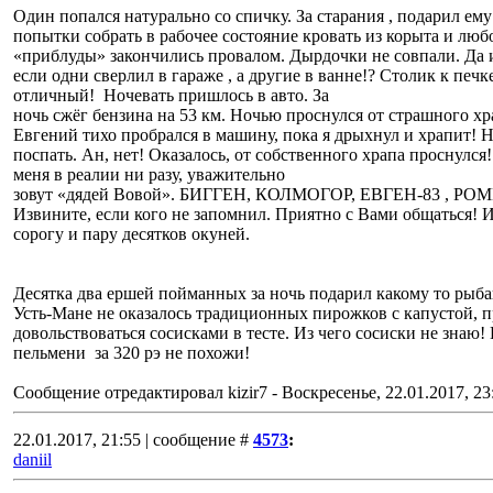
Один попался натурально со спичку. За старания , подарил ем
попытки собрать в рабочее состояние кровать из корыта и лю
«приблуды» закончились провалом. Дырдочки не совпали. Да и
если одни сверлил в гараже , а другие в ванне!? Столик к печ
отличный! Ночевать пришлось в авто. За
ночь сжёг бензина на 53 км. Ночью проснулся от страшного хр
Евгений тихо пробрался в машину, пока я дрыхнул и храпит! 
поспать. Ан, нет! Оказалось, от собственного храпа проснулся
меня в реалии ни разу, уважительно
зовут «дядей Вовой». БИГГЕН, КОЛМОГОР, ЕВГЕН-83 , 
Извините, если кого не запомнил. Приятно с Вами общаться! 
сорогу и пару десятков окуней.
Десятка два ершей пойманных за ночь подарил какому то рыба
Усть-Мане не оказалось традиционных пирожков с капустой, 
довольствоваться сосисками в тесте. Из чего сосиски не знаю!
пельмени за 320 рэ не похожи!
Сообщение отредактировал
kizir7
-
Воскресенье, 22.01.2017, 23
22.01.2017, 21:55 | сообщение #
4573
:
daniil