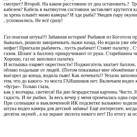
смотрит? Второй. На каком расстоянии от дна остановить.? Т
кабелем? Кабель в вытянутом состоянии заставляет крутится к
за хрень плывёт мимо камеры? И хде рыба? Увидев пару окуни
, успокоились. Не всё сразу!
Газ опасная штука!!! Забавная история! Рыбаков из Боготола 
бывалых, решили заворачивать лыжи назад. Но водила уже обе
нефиг! Приехали рыбачить , пусть рыбачат! Ставят палатку . С
газом. Шланг к баллону прикручивают от руки. Старейшина ч
Хорошо, газ не заполнил палатку.
И вспышка озаряет окрестности! Поджигатель хватает баллон
облако подальше от людей. (Потом показывал мне обожённые п
выгорел до конца, водила пьян! Как ночевать!? Уехали заполн
тем, что до какого- то моста ГАИшников нет. Включаем видео 
«бугра». Только глаза,
как у волчары, светятся! На дне безрадостная картина. Чисто. 
гадость. И не рыбки. За весь вечер у меня промчалась одна соро
При солнышке и выключенной ИК подсветке вальяжно ходили 
штука видео камера для детской забавы! Ещё интереснее, когд
десяток окуней , а на экране эхолота никого нет! По итогу за н