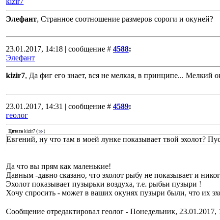
kizir7
Элефант
, Странное соотношение размеров сороги и окуней?
23.01.2017, 14:18 | сообщение #
4588
:
Элефант
kizir7
, Да фиг его знает, вся не мелкая, в принципе... Мелкий о
23.01.2017, 14:31 | сообщение #
4589
:
геолог
Цитата
kizir7
(
)
Евгений, ну что там в моей лунке показывает твой эхолот? Пус
Да что вы прям как маленькие!
Давным -давно сказано, что эхолот рыбу не показывает и никог
Эхолот показывает пузырьки воздуха, т.е. рыбьи пузыри !
Хочу спросить - может в ваших окунях пузыри были, что их эх
Сообщение отредактировал
геолог
-
Понедельник, 23.01.2017, 