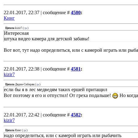
22.01.2017, 22:37 | сообщение #
4580
:
Кинг
Цитата
kizir7
(
)
Интересная
штука видео камера для детской забавы!
Вот вот, тут надо определиться, или с камерой играть или рыба
22.01.2017, 22:38 | сообщение #
4581
:
kizir7
Цитата
Дядин-Сибиряк
(
)
если бы я в лес медведям таких ершей притащил
Вот поэтому я его и отпустил! От греха подальше!
Но когда
22.01.2017, 22:42 | сообщение #
4582
:
kizir7
Цитата
Кинг
(
)
надо определиться, или с камерой играть или рыбачить