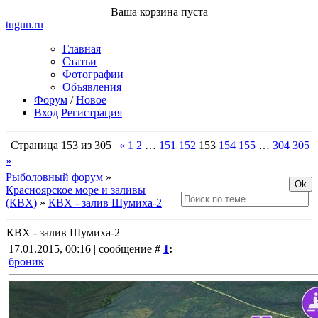
Ваша корзина пуста
tugun
.ru
Главная
Статьи
Фотографии
Объявления
Форум
/
Новое
Вход
Регистрация
Страница
153
из
305
«
1
2
…
151
152
153
154
155
…
304
305
»
Рыболовный форум
»
Красноярское море и заливы
(КВХ)
»
КВХ - залив Шумиха-2
КВХ - залив Шумиха-2
17.01.2015, 00:16 | сообщение #
1
:
броник