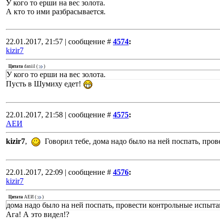
У кого то ерши на вес золота.
А кто то ими разбрасывается.
22.01.2017, 21:57 | сообщение #
4574
:
kizir7
Цитата
daniil
(
)
У кого то ерши на вес золота.
Пусть в Шумиху едет!
22.01.2017, 21:58 | сообщение #
4575
:
АЕИ
kizir7
,
Говорил тебе, дома надо было на ней поспать, про
22.01.2017, 22:09 | сообщение #
4576
:
kizir7
Цитата
АЕИ
(
)
дома надо было на ней поспать, провести контрольные испыт
Ага! А это видел!?