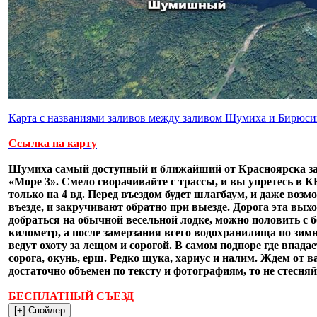
Карта с названиями заливов между заливом Шумиха и Бирюси
Ссылка на карту
Шумиха самый доступный и ближайший от Красноярска залив
«Море 3». Смело сворачивайте с трассы, и вы упретесь в КВ
только на 4 вд. Перед въездом будет шлагбаум, и даже воз
въезде, и закручивают обратно при выезде. Дорога эта вы
добраться на обычной весельной лодке, можно половить с б
километр, а после замерзания всего водохранилища по зим
ведут охоту за лещом и сорогой. В самом подпоре где впада
сорога, окунь, ерш. Редко щука, хариус и налим. Ждем от в
достаточно объемен по тексту и фотографиям, то не стесняй
БЕСПЛАТНЫЙ СЪЕЗД