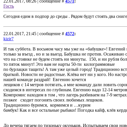
22.01.2017, 08:26 | сообщение #
4571
:
Гость
Сегодня едим в подпор до среды . Рядом будут стоять два сниг
22.01.2017, 21:45 | сообщение #
4572
:
kizir7
И так суббота. В восьмом часу мы уже на «бабушке»! Евгений
только за въезд , но и за выезд. Бабушка не против. Осаживаю 
что на стоянке не будем стоять ни минуты. 150, и ни рубля 
то пяток минут! Это вам не нарты 50-ти килограммовые
по бурлацки тащить! А там уже целый город! Традиционно вс
браткой. Новости не радостные. Клёва нет ни у кого. Но настр
нашей команде раздрай! Евгению хочется
лещиков с 14 метров потягать, а мне команду дали ловить соро
сходимся в интересах по глубинам. Евгению надо 12-14 метров 
Компромис находим в том , что лагерь разбиваем на 7-9 метрах
позжее сходит погонять своих любимых лещиков.
Традиционно буримся, кормимся и …курим
бамбук! Как и все остальные рыбаки! Погодка кайф, клёв керд
До вечера тягаем по тихоньку окуньков. Испытываем свои нов