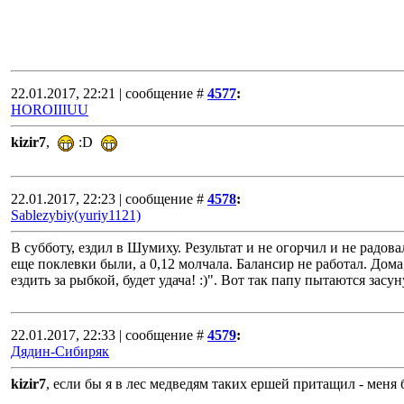
22.01.2017, 22:21 | сообщение #
4577
:
HOROIIIUU
kizir7
,
:D
22.01.2017, 22:23 | сообщение #
4578
:
Sablezybiy(yuriy1121)
В субботу, ездил в Шумиху. Результат и не огорчил и не радова
еще поклевки были, а 0,12 молчала. Балансир не работал. Дома,
ездить за рыбкой, будет удача! :)". Вот так папу пытаются засу
22.01.2017, 22:33 | сообщение #
4579
:
Дядин-Сибиряк
kizir7
, если бы я в лес медведям таких ершей притащил - меня