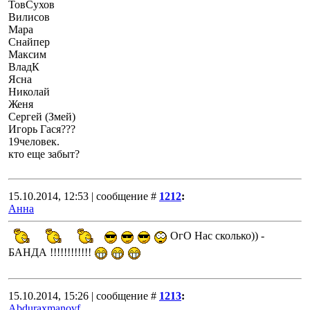
ТовСухов
Вилисов
Мара
Снайпер
Максим
ВладК
Ясна
Николай
Женя
Сергей (Змей)
Игорь Гася???
19человек.
кто еще забыт?
15.10.2014, 12:53 | сообщение #
1212
:
Анна
ОгО Нас сколько)) -
БАНДА !!!!!!!!!!!!
15.10.2014, 15:26 | сообщение #
1213
:
Abduraxmanovf