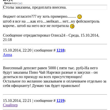
Цитата
kreys
(
)
Столы заказаны, предоплата внесена.
бюджет огласите??? ну хоть примерно.........
штоб я все на ....как его....мейкап... нет...ну фейсконтроль
короче.. штоб на него все не потратила
Сообщение отредактировал
Олиса24
-
Среда, 15.10.2014,
21:18
15.10.2014, 22:20 | сообщение #
1218
:
Анна
Внесенный депозит равен 5000 ( пяти тыс. руб)-На него
будут заказаны Пиво Чай Нарезки разные и закуски - он
делиться по приходу на всех присутствующих!
Остальное по желанию заказываем и оплачиваем отдельно за
себя официанту! Думаю так будет правильно!
15.10.2014, 22:21 | сообщение #
1219
:
Снайпер