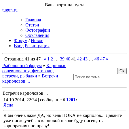
Ваша корзина пуста
tugun
.ru
Главная
Статьи
Фотографии
Объявления
Форум
/
Новое
Вход
Регистрация
Страница
41
из
47
«
1
2
…
39
40
41
42
43
…
46
47
»
Рыболовный форум
»
Карповые
соревнования, фестивали,
встречи, рыбалки
»
Встречи
карполовов ...
Встречи карполовов ...
14.10.2014, 22:34 | сообщение #
1201
:
Ясна
Я бы очень даже ДА, но ведь ПОКА не карполов... Давайте
уже после учебы в карповой школе буду посещать
корпоративы по праву!