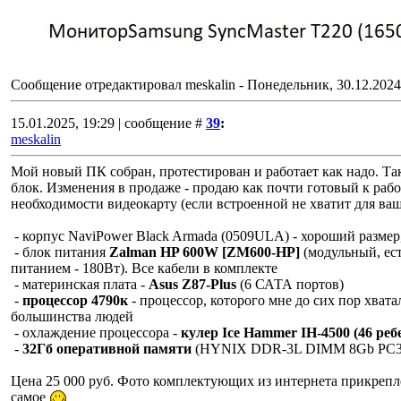
Сообщение отредактировал
meskalin
-
Понедельник, 30.12.2024
15.01.2025, 19:29 | сообщение #
39
:
meskalin
Мой новый ПК собран, протестирован и работает как надо. Т
блок. Изменения в продаже - продаю как почти готовый к рабо
необходимости видеокарту (если встроенной не хватит для ваш
- корпус NaviPower Black Armada (0509ULA) - хороший размер,
- блок питания
Zalman HP 600W [ZM600-HP]
(модульный, есть
питанием - 180Вт). Все кабели в комплекте
- материнская плата -
Asus Z87-Plus
(6 САТА портов)
-
процессор 4790к
- процессор, которого мне до сих пор хват
большинства людей
- охлаждение процессора -
кулер Ice Hammer IH-4500 (46 ребе
-
32Гб оперативной памяти
(HYNIX DDR-3L DIMM 8Gb PC3-128
Цена 25 000 руб. Фото комплектующих из интернета прикрепле
самое