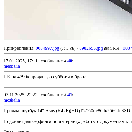
Прикрепления:
0084997.jpg
·
8982655.jpg
·
0087
(96.9 Kb)
(89.1 Kb)
17.01.2025, 17:11 | сообщение #
40
:
meskalin
ПК на 4790к продан.
до субботы в броне.
07.11.2025, 22:22 | сообщение #
41
:
meskalin
Продам ноутбук 14" Asus (K42F)(HD) i5-560m/8Gb/256Gb SSD
Подойдет для серфинга по интернету, работы с документами, 
Что сделано: