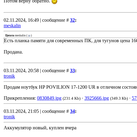
Потом верну обратно.
02.11.2024, 16:49 | сообщение #
32
:
meskalin
Цитата
meskalin
(
)
Есть планка памяти для современных ПК, для тугунов цена 16
Продана.
03.11.2024, 20:58 | сообщение #
33
:
tronik
Продам ноутбук HP POVILION 17-1200 UR в отличном состоян
Прикрепления:
0830849.jpg
·
3925666.jpg
·
57
(231.4 Kb)
(349.3 Kb)
03.11.2024, 21:05 | сообщение #
34
:
tronik
Аккумулятор новый, куплен вчера