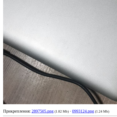
Прикрепления:
2897505.png
·
0993124.png
(1.82 Mb)
(1.24 Mb)