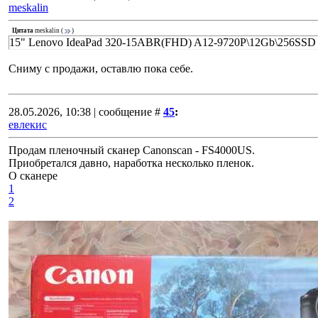
meskalin
Цитата
meskalin
(
)
15" Lenovo IdeaPad 320-15ABR(FHD) A12-9720P\12Gb\256SSD -
Сниму с продажи, оставлю пока себе.
28.05.2026, 10:38 | сообщение #
45
:
евлекис
Продам пленочный сканер Canonscan - FS4000US.
Приобретался давно, наработка несколько пленок.
О сканере
1
2