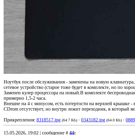
Ноутбук после обслуживания - заменены на новую клавиатура
сетевое устройство (старое тоже будет в комплекте, но по хо
Заменен кулер процессора на новый.В комплекте беспроводная
примерно 1,5-2 часа.
Внешне на 4 с минусом, есть потертости на верхней крышке - 
CDrom отсутствует, но внутри лежит переходник, в который м
Прикрепления:
8318517.jpg
·
0343182.jpg
·
0889
(64.7 Kb)
(64.0 Kb)
15.05.2026, 19:02 | сообщение #
44
: