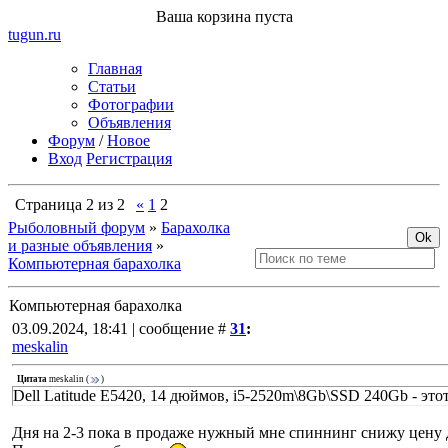
Ваша корзина пуста
tugun
.ru
Главная
Статьи
Фотографии
Объявления
Форум
/
Новое
Вход
Регистрация
Страница
2
из
2
«
1
2
Рыболовный форум
»
Барахолка
и разные объявления
»
Компьютерная барахолка
Компьютерная барахолка
03.09.2024, 18:41 | сообщение #
31
:
meskalin
Цитата
meskalin
(
)
Dell Latitude E5420, 14 дюймов, i5-2520m\8Gb\SSD 240Gb - это
Дня на 2-3 пока в продаже нужный мне спиннинг снижу цену д