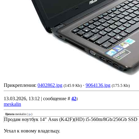
Прикрепления:
0402862.jpg
·
9064136.jpg
(145.9 Kb)
(175.5 Kb)
13.03.2026, 13:12 | сообщение #
42
:
meskalin
Цитата
meskalin
(
)
Продам ноутбук 14" Asus (K42F)(HD) i5-560m/8Gb/256Gb SSD
Уехал к новому владельцу.