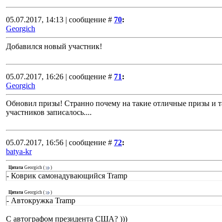
05.07.2017, 14:13 | сообщение #
70
:
Georgich
Добавился новый участник!
05.07.2017, 16:26 | сообщение #
71
:
Georgich
Обновил призы! Странно почему на такие отличные призы и т
участников записалось....
05.07.2017, 16:56 | сообщение #
72
:
batya-kr
Цитата
Georgich
(
)
- Коврик самонадувающийся Tramp
Цитата
Georgich
(
)
- Автокружка Tramp
С автографом президента США? )))