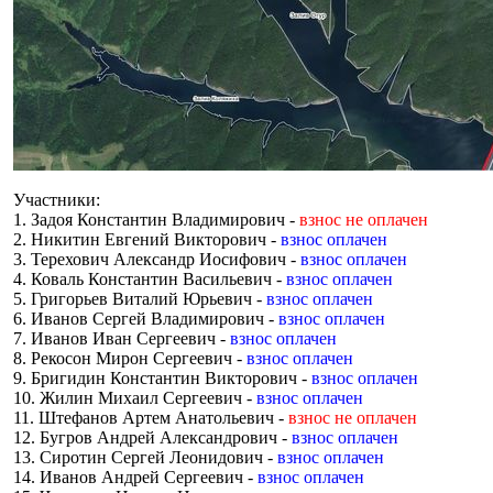
Участники:
1. Задоя Константин Владимирович -
взнос не оплачен
2. Никитин Евгений Викторович -
взнос оплачен
3. Терехович Александр Иосифович -
взнос оплачен
4. Коваль Константин Васильевич -
взнос оплачен
5. Григорьев Виталий Юрьевич -
взнос оплачен
6. Иванов Сергей Владимирович -
взнос оплачен
7. Иванов Иван Сергеевич -
взнос оплачен
8. Рекосон Мирон Сергеевич -
взнос оплачен
9. Бригидин Константин Викторович -
взнос оплачен
10. Жилин Михаил Сергеевич -
взнос оплачен
11. Штефанов Артем Анатольевич -
взнос не оплачен
12. Бугров Андрей Александрович -
взнос оплачен
13. Сиротин Сергей Леонидович -
взнос оплачен
14. Иванов Андрей Сергеевич -
взнос оплачен