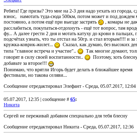
Ребята! Где призы? Это мне на 2-3 дня надо уехать из города, с
взнос, намотать туда-сюда 500км, потом может и под дождем
постоянно, а потом ещё при выезде застрять
, комары не да
расслабиться, покупаться-отдохнуть - ещё тот вопрос, там врод
фу... А далее грести 2 дня и мотать катуху до крови в пальцах, 
подсчётах узнать, что ты отстал на 50гр. и стал вторым!!!! и за 
кружка-коврик-жилет...
Сказал, как думаю, без высоких де
типа "главное встреча и участие"..
Так многие думают, тол
говорят в силу своей воспитанности..
Поэтому, хоть блесн
добавьте за второе!!!
Понимаю, что врятли Игорь будет делать в ближайшее время
фестивали, но такова селяви...
Сообщение отредактировал
Элефант
-
Среда, 05.07.2017, 12:04
05.07.2017, 12:35 | сообщение #
65
:
Никита
Сергей не переживай добавим специально для тебя блесну
Сообщение отредактировал
Никита
-
Среда, 05.07.2017, 12:36