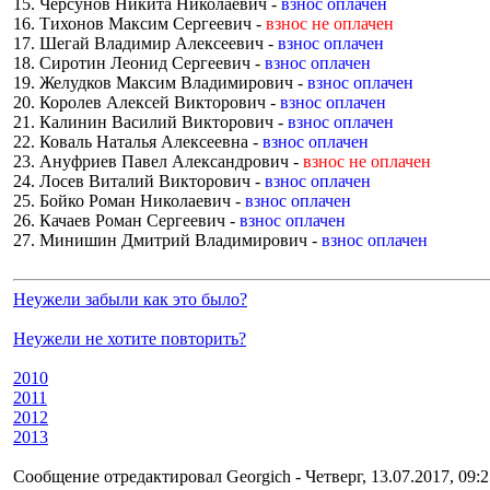
15. Черсунов Никита Николаевич -
взнос оплачен
16. Тихонов Максим Сергеевич -
взнос не оплачен
17. Шегай Владимир Алексеевич -
взнос оплачен
18. Сиротин Леонид Сергеевич -
взнос оплачен
19. Желудков Максим Владимирович -
взнос оплачен
20. Королев Алексей Викторович -
взнос оплачен
21. Калинин Василий Викторович -
взнос оплачен
22. Коваль Наталья Алексеевна -
взнос оплачен
23. Ануфриев Павел Александрович -
взнос не оплачен
24. Лосев Виталий Викторович -
взнос оплачен
25. Бойко Роман Николаевич -
взнос оплачен
26. Качаев Роман Сергеевич -
взнос оплачен
27. Минишин Дмитрий Владимирович -
взнос оплачен
Неужели забыли как это было?
Неужели не хотите повторить?
2010
2011
2012
2013
Сообщение отредактировал
Georgich
-
Четверг, 13.07.2017, 09: