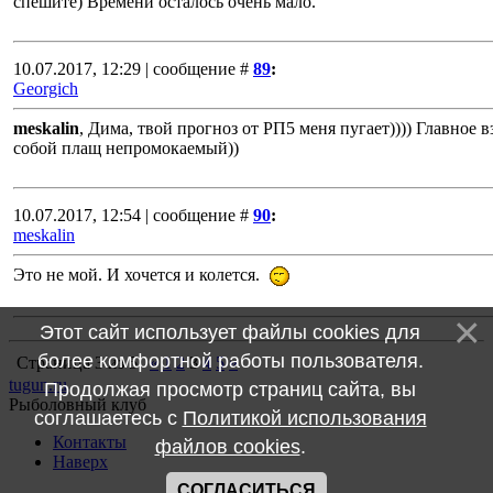
спешите) Времени осталось очень мало.
10.07.2017, 12:29 | сообщение #
89
:
Georgich
meskalin
, Дима, твой прогноз от РП5 меня пугает)))) Главное в
собой плащ непромокаемый))
10.07.2017, 12:54 | сообщение #
90
:
meskalin
Это не мой. И хочется и колется.
Этот сайт использует файлы cookies для
более комфортной работы пользователя.
Страница
3
из
5
«
1
2
3
4
5
»
tugun.ru
Продолжая просмотр страниц сайта, вы
Рыболовный клуб
соглашаетесь с
Политикой использования
Контакты
файлов cookies
.
Наверх
СОГЛАСИТЬСЯ