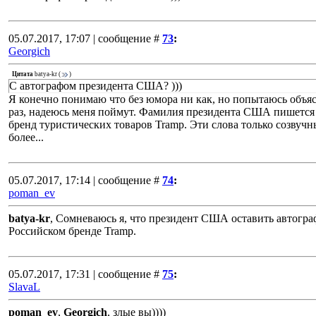
05.07.2017, 17:07 | сообщение #
73
:
Georgich
Цитата
batya-kr
(
)
С автографом президента США? )))
Я конечно понимаю что без юмора ни как, но попытаюсь объя
раз, надеюсь меня поймут. Фамилия президента США пишется 
бренд туристических товаров Tramp. Эти слова только созвучн
более...
05.07.2017, 17:14 | сообщение #
74
:
poman_ev
batya-kr
, Сомневаюсь я, что президент США оставить автогра
Российском бренде Tramp.
05.07.2017, 17:31 | сообщение #
75
:
SlavaL
poman_ev
,
Georgich
, злые вы))))