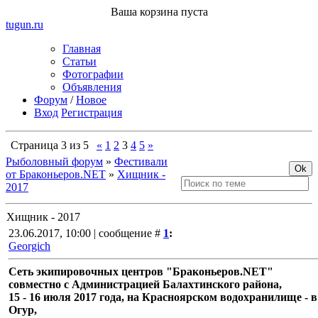
Ваша корзина пуста
tugun
.ru
Главная
Статьи
Фотографии
Объявления
Форум
/
Новое
Вход
Регистрация
Страница
3
из
5
«
1
2
3
4
5
»
Рыболовный форум
»
Фестивали
от Браконьеров.NET
»
Хищник -
2017
Хищник - 2017
23.06.2017, 10:00 | сообщение #
1
:
Georgich
Сеть экипировочных центров "Браконьеров.NET"
совместно с Администрацией Балахтинского района,
15 - 16 июля 2017 года, на Красноярском водохранилище - в
Огур,