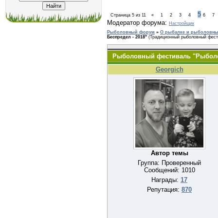
5
Страница
5
из
11
«
1
2
3
4
6
7
Модератор форума:
Настройщик
Рыболовный форум
»
О рыбалке и рыболовных
Беспредел - 2018"
(Традиционный рыболовный фест
Рыболовный фестиваль "Рыболо
Georgich
Автор темы
Группа: Проверенный
Сообщений:
1010
Награды:
17
Репутация:
870