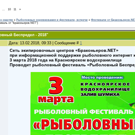
…
10
11
»
 снастях
»
Рыболовные соревнования и фестивали, встречи
»
Фестивали от Браконьеров.NE
иваль от "Браконьеров.NET")
вный Беспредел - 2018"
Дата: 13.02.2018, 09:33 | Сообщение #
1
Сеть экипировочных центров «Браконьеров.NET»
при информационной поддержке рыболовного интернет к
3 марта 2018 года на Красноярском водохранилище
Проводит рыболовный фестиваль «Рыболовный Беспред