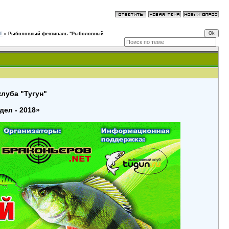
T
»
Рыболовный фестиваль "Рыболовный
луба "Тугун"
ел - 2018»