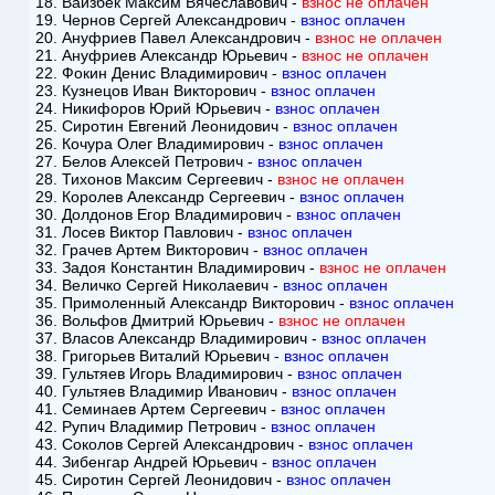
18. Вайзбек Максим Вячеславович -
взнос не оплачен
19. Чернов Сергей Александрович -
взнос оплачен
20. Ануфриев Павел Александрович -
взнос не оплачен
21. Ануфриев Александр Юрьевич -
взнос не оплачен
22. Фокин Денис Владимирович -
взнос оплачен
23. Кузнецов Иван Викторович -
взнос оплачен
24. Никифоров Юрий Юрьевич -
взнос оплачен
25. Сиротин Евгений Леонидович -
взнос оплачен
26. Кочура Олег Владимирович -
взнос оплачен
27. Белов Алексей Петрович -
взнос оплачен
28. Тихонов Максим Сергеевич -
взнос не оплачен
29. Королев Александр Сергеевич -
взнос оплачен
30. Долдонов Егор Владимирович -
взнос оплачен
31. Лосев Виктор Павлович -
взнос оплачен
32. Грачев Артем Викторович -
взнос оплачен
33. Задоя Константин Владимирович -
взнос не оплачен
34. Величко Сергей Николаевич -
взнос оплачен
35. Примоленный Александр Викторович -
взнос оплачен
36. Вольфов Дмитрий Юрьевич -
взнос не оплачен
37. Власов Александр Владимирович -
взнос оплачен
38. Григорьев Виталий Юрьевич -
взнос оплачен
39. Гультяев Игорь Владимирович -
взнос оплачен
40. Гультяев Владимир Иванович -
взнос оплачен
41. Семинаев Артем Сергеевич -
взнос оплачен
42. Рупич Владимир Петрович -
взнос оплачен
43. Соколов Сергей Александрович -
взнос оплачен
44. Зибенгар Андрей Юрьевич -
взнос оплачен
45. Сиротин Сергей Леонидович -
взнос оплачен