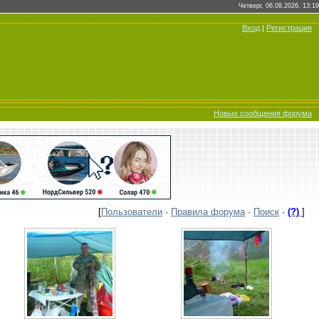
Четверг, 06.08.2026, 13:19
Вход
|
Регистрация
Новые сообщения форума
[
Пользователи
·
Правила форума
·
Поиск
·
(?)
]