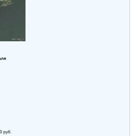
аля
0 руб.