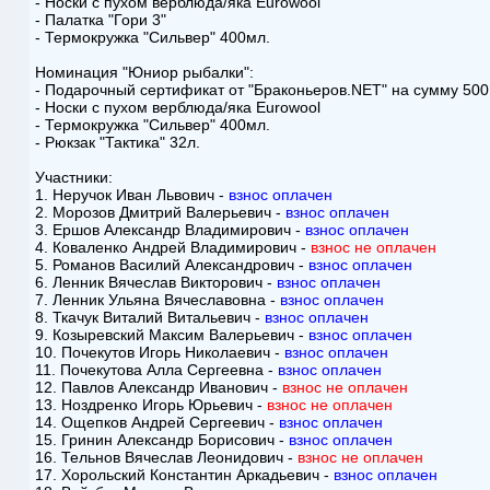
- Носки с пухом верблюда/яка Eurowool
- Палатка "Гори 3"
- Термокружка "Сильвер" 400мл.
Номинация "Юниор рыбалки":
- Подарочный сертификат от "Браконьеров.NET" на сумму 500
- Носки с пухом верблюда/яка Eurowool
- Термокружка "Сильвер" 400мл.
- Рюкзак "Тактика" 32л.
Участники:
1. Неручок Иван Львович -
взнос оплачен
2. Морозов Дмитрий Валерьевич -
взнос оплачен
3. Ершов Александр Владимирович -
взнос оплачен
4. Коваленко Андрей Владимирович -
взнос не оплачен
5. Романов Василий Александрович -
взнос оплачен
6. Ленник Вячеслав Викторович -
взнос оплачен
7. Ленник Ульяна Вячеславовна -
взнос оплачен
8. Ткачук Виталий Витальевич -
взнос оплачен
9. Козыревский Максим Валерьевич -
взнос оплачен
10. Почекутов Игорь Николаевич -
взнос оплачен
11. Почекутова Алла Сергеевна -
взнос оплачен
12. Павлов Александр Иванович -
взнос не оплачен
13. Ноздренко Игорь Юрьевич -
взнос не оплачен
14. Ощепков Андрей Сергеевич -
взнос оплачен
15. Гринин Александр Борисович -
взнос оплачен
16. Тельнов Вячеслав Леонидович -
взнос не оплачен
17. Хорольский Константин Аркадьевич -
взнос оплачен