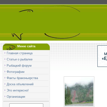
Меню сайта
Главная страница
Статьи о рыбалке
Рыбацкий форум
Фотографии
Факты браконьерства
Доска объявлений
Это интересно!
Организации