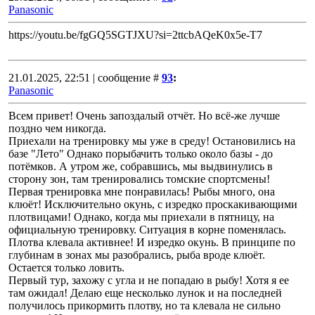
Panasonic
https://youtu.be/fgGQ5SGTJXU?si=2ttcbAQeK0x5e-T7
21.01.2025, 22:51 | сообщение #
93
:
Panasonic
Всем привет! Очень запоздалый отчëт. Но всë-же лучше
поздно чем никогда.
Приехали на тренировку мы уже в среду! Остановились на
базе "Лето" Однако порыбачить только около базы - до
потëмков. А утром же, собравшись, мы выдвинулись в
сторону зон, там тренировались томские спортсмены!
Первая тренировка мне понравилась! Рыбы много, она
клюëт! Исключительно окунь, с изредко проскакивающими
плотвицами! Однако, когда мы приехали в пятницу, на
официальную тренировку. Ситуация в корне поменялась.
Плотва клевала активнее! И изредко окунь. В принципе по
глубинам в зонах мы разобрались, рыба вроде клюëт.
Остается только ловить.
Первый тур, захожу с угла и не попадаю в рыбу! Хотя я ее
там ожидал! Делаю еще несколько лунок и на последней
получилось прикормить плотву, но та клевала не сильно