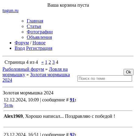
Ваша корзина пуста
tugun
.ru
Главная
Статьи
Фотографии
Объявления
Форум
/
Новое
Вход
Регистрация
Страница
4
из
4
«
1
2
3
4
Рыболовный форум
»
Ловля на
мормышку
»
Золотая мормышка
2024
Золотая мормышка 2024
12.12.2024, 10:09 | сообщение #
91
:
Тель
Alex1969
, Хорошо написал... Поздравляю с победой !
23.12.2024, 16:51 | сообщение #
92
: