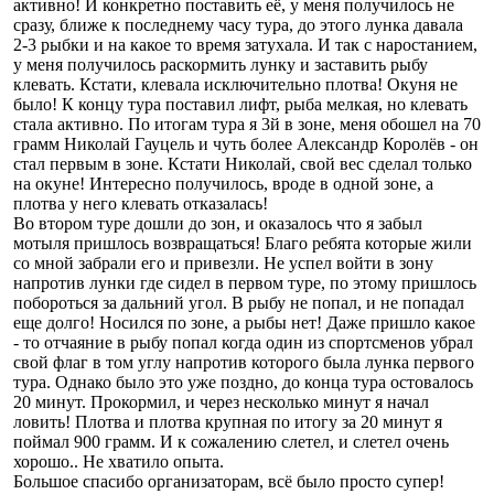
активно! И конкретно поставить еë, у меня получилось не
сразу, ближе к последнему часу тура, до этого лунка давала
2-3 рыбки и на какое то время затухала. И так с наростанием,
у меня получилось раскормить лунку и заставить рыбу
клевать. Кстати, клевала исключительно плотва! Окуня не
было! К концу тура поставил лифт, рыба мелкая, но клевать
стала активно. По итогам тура я 3й в зоне, меня обошел на 70
грамм Николай Гауцель и чуть более Александр Королëв - он
стал первым в зоне. Кстати Николай, свой вес сделал только
на окуне! Интересно получилось, вроде в одной зоне, а
плотва у него клевать отказалась!
Во втором туре дошли до зон, и оказалось что я забыл
мотыля пришлось возвращаться! Благо ребята которые жили
со мной забрали его и привезли. Не успел войти в зону
напротив лунки где сидел в первом туре, по этому пришлось
побороться за дальний угол. В рыбу не попал, и не попадал
еще долго! Носился по зоне, а рыбы нет! Даже пришло какое
- то отчаяние в рыбу попал когда один из спортсменов убрал
свой флаг в том углу напротив которого была лунка первого
тура. Однако было это уже поздно, до конца тура остовалось
20 минут. Прокормил, и через несколько минут я начал
ловить! Плотва и плотва крупная по итогу за 20 минут я
поймал 900 грамм. И к сожалению слетел, и слетел очень
хорошо.. Не хватило опыта.
Большое спасибо организаторам, всë было просто супер!