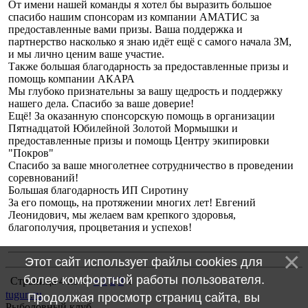
От имени нашей команды я хотел бы выразить большое
спасибо нашим спонсорам из компании АМАТИС за
предоставленные вами призы. Ваша поддержка и
партнерство насколько я знаю идёт ещё с самого начала ЗМ,
и мы лично ценим ваше участие.
Также большая благодарность за предоставленные призы и
помощь компании АКАРА
Мы глубоко признательны за вашу щедрость и поддержку
нашего дела. Спасибо за ваше доверие!
Ещё! За оказанную спонсорскую помощь в организации
Пятнадцатой Юбилейной Золотой Мормышки и
предоставленные призы и помощь Центру экипировки
"Покров"
Спасибо за ваше многолетнее сотрудничество в проведении
соревнований!
Большая благодарность ИП Сиротину
За его помощь, на протяжении многих лет! Евгений
Леонидович, мы желаем вам крепкого здоровья,
благополучия, процветания и успехов!
Этот сайт использует файлы cookies для
более комфортной работы пользователя.
Страница
4
из
4
«
1
2
3
4
tugun.ru
Продолжая просмотр страниц сайта, вы
Рыболовный клуб