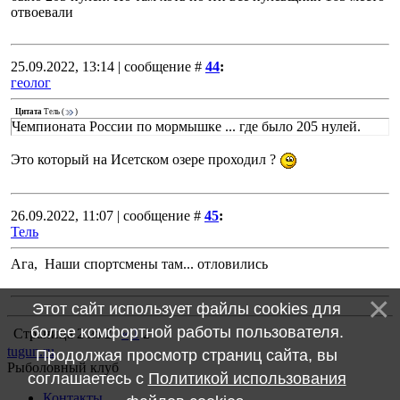
отвоевали
25.09.2022, 13:14 | сообщение #
44
:
геолог
Цитата
Тель
(
)
Чемпионата России по мормышке ... где было 205 нулей.
Это который на Исетском озере проходил ?
26.09.2022, 11:07 | сообщение #
45
:
Тель
Ага, Наши спортсмены там... отловились
Этот сайт использует файлы cookies для
более комфортной работы пользователя.
Страница
2
из
2
«
1
2
tugun.ru
Продолжая просмотр страниц сайта, вы
Рыболовный клуб
соглашаетесь с
Политикой использования
Контакты