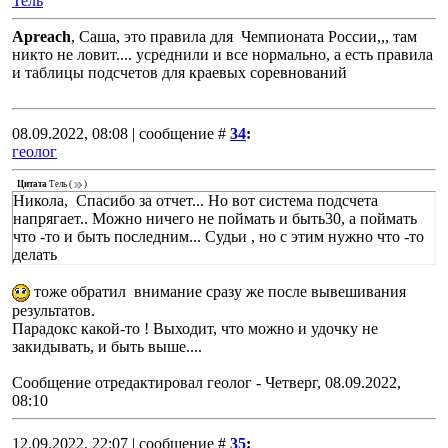
Тель
Apreach
, Саша, это правила для Чемпионата России,,, там
никто не ловит.... усреднили и все нормально, а есть правила
и таблицы подсчетов для краевых соревнований
08.09.2022, 08:08 | сообщение #
34
:
геолог
Цитата
Тель
(
)
Никола, Спасибо за отчет... Но вот система подсчета
напрягает.. Можно ничего не поймать и быть30, а поймать
что -то и быть последним... Судьи , но с этим нужно что -то
делать
тоже обратил внимание сразу же после вывешивания
результатов.
Парадокс какой-то ! Выходит, что можно и удочку не
закидывать, и быть выше....
Сообщение отредактировал
геолог
-
Четверг, 08.09.2022,
08:10
12.09.2022, 22:07 | сообщение #
35
: