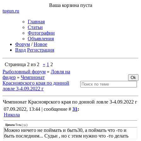
Ваша корзина пуста
tugun
.ru
Главная
Статьи
Фотографии
Объявления
Форум
/
Новое
Вход
Регистрация
Страница
2
из
2
«
1
2
Рыболовный форум
»
Ловля на
фидер
»
Чемпионат
Красноярского края по донной
ловле 3-4.09.2022 г
Чемпионат Красноярского края по донной ловле 3-4.09.2022 г
07.09.2022, 13:44 | сообщение #
31
:
Никола
Цитата
Тель
(
)
Можно ничего не поймать и быть30, а поймать что -то и
быть последним... Судьи , но с этим нужно что -то делать