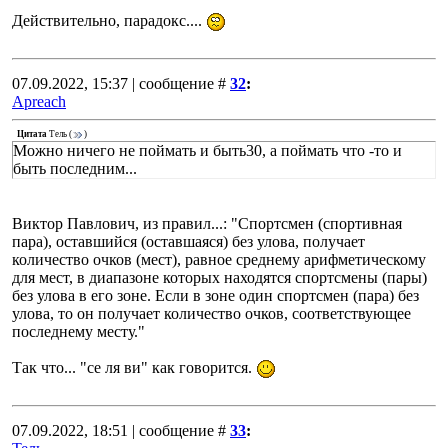
Действительно, парадокс....
07.09.2022, 15:37 | сообщение #
32
:
Apreach
Цитата
Тель
(
)
Можно ничего не поймать и быть30, а поймать что -то и
быть последним...
Виктор Павлович, из правил...: "Спортсмен (спортивная
пара), оставшийся (оставшаяся) без улова, получает
количество очков (мест), равное среднему арифметическому
для мест, в диапазоне которых находятся спортсмены (пары)
без улова в его зоне. Если в зоне один спортсмен (пара) без
улова, то он получает количество очков, соответствующее
последнему месту."
Так что... "се ля ви" как говорится.
07.09.2022, 18:51 | сообщение #
33
: