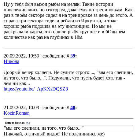
Ну у тебя был выход рыбы на меляк. Такие истории
прослеживались по секторам, даже судя по тренировкам. Как
раз в твоём секторе сидел я на тренировке за день до этого. А
справа три сектора сидели ребята из Иркутска, и тоже
хорошо рыба подошла на эту дистанцию. Но мы не
раскрывали карты, что нашли рыбу крупнее и в бОльшем
количестве как раз на глубинах в 18м.
20.09.2022, 19:59 | сообщение #
39
:
Никола
Добрый вечер коллеги. Не судите строго...., "мы его слепили,
из того, что было...". Подумали, что пусть будет хоть так -
чем ни как...
https://youtu.be/_ApKXsDQSZ8
21.09.2022, 10:09 | сообщение #
40
:
KozinRoman
Цитата
Никола
(
)
"мы его слепили, из того, что было..."
Николай, отличный видос! Не полениились же)