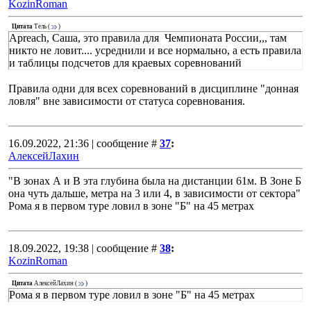
KozinRoman
Цитата
Тель
(
)
Apreach, Саша, это правила для Чемпионата России,,, там
никто не ловит.... усреднили и все нормально, а есть правила
и таблицы подсчетов для краевых соревнований
Правила одни для всех соревнований в дисциплине "донная
ловля" вне зависимости от статуса соревнования.
16.09.2022, 21:36 | сообщение #
37
:
АлексейЛахин
"В зонах А и В эта глубина была на дистанции 61м. В Зоне Б
она чуть дальше, метра на 3 или 4, в зависимости от сектора"
Рома я в первом туре ловил в зоне "Б" на 45 метрах
18.09.2022, 19:38 | сообщение #
38
:
KozinRoman
Цитата
АлексейЛахин
(
)
Рома я в первом туре ловил в зоне "Б" на 45 метрах