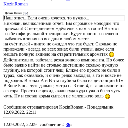
KozinRoman
Цитата
Никола
(
)
Наш ответ...Если очень хочется, то нужно...
Николай, великолепный отчёт! Вы огромные молодцы что
приехали! С нетерпением ждём еще к нам в гости! На этот
раз без официальной тренировки. Будет просто разрешено
рыбачить в зонах во все дни в любом месте.
на счёт нулей - никто не ожидал что так будет. Сколько не
приезжали - всегда во всех зонах были уловы, даже если
мешать полную ахинею на отвратительных ароматах
Действительно, работала резка живого компонента. Но более
было важно найти не столько дистанцию сколько нужную
глубину, на которой стоит лещ. Ближе его просто не было в
турах, как оказалось, и очень редко выходил, а то и вовсе не
подходил. В зонах А и В эта глубина была на дистанции 61м.
В Зоне Б она чуть дальше, метра на 3 или 4, в зависимости от
сектора. Просто не докидывали туда куда нужно было чуть
чуть. Ну и состав корма сыграл не маленькую роль
Сообщение отредактировал
KozinRoman
-
Понедельник,
12.09.2022, 22:11
12.09.2022, 22:09 | сообщение #
36
: