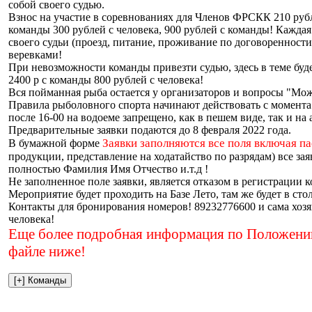
собой своего судью.
Взнос на участие в соревнованиях для Членов ФРСКК 210 рубл
команды 300 рублей с человека, 900 рублей с команды! Кажда
своего судьи (проезд, питание, проживание по договореннос
веревками!
При невозможности команды привезти судью, здесь в теме буд
2400 р с команды 800 рублей с человека!
Вся пойманная рыба остается у организаторов и вопросы "Можн
Правила рыболовного спорта начинают действовать с момента
после 16-00 на водоеме запрещено, как в пешем виде, так и на
Предварительные заявки подаются до 8 февраля 2022 года.
Заявки заполняются все поля включая п
В бумажной форме
продукции, представление на ходатайство по разрядам) все з
полностью Фамилия Имя Отчество и.т.д !
Не заполненное поле заявки, является отказом в регистрации
Мероприятие будет проходить на Базе Лето, там же будет в сто
Контакты для бронирования номеров! 89232776600 и сама хозяй
человека!
Еще более подробная информация по Положению 
файле ниже!