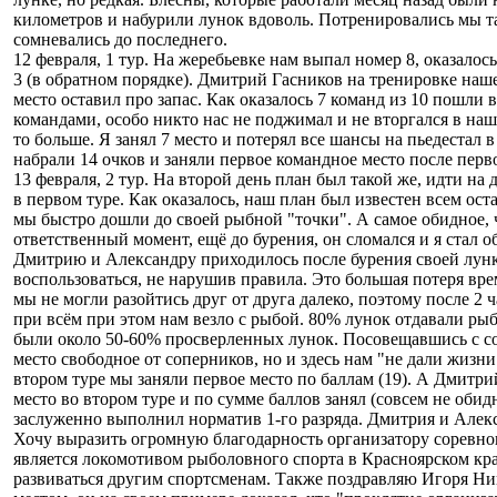
километров и набурили лунок вдоволь. Потренировались мы так
сомневались до последнего.
12 февраля, 1 тур. На жеребьевке нам выпал номер 8, оказалос
3 (в обратном порядке). Дмитрий Гасников на тренировке наш
место оставил про запас. Как оказалось 7 команд из 10 пошли 
командами, особо никто нас не поджимал и не вторгался в наш
то больше. Я занял 7 место и потерял все шансы на пьедестал в
набрали 14 очков и заняли первое командное место после перво
13 февраля, 2 тур. На второй день план был такой же, идти на 
в первом туре. Как оказалось, наш план был известен всем оста
мы быстро дошли до своей рыбной "точки". А самое обидное, чт
ответственный момент, ещё до бурения, он сломался и я стал о
Дмитрию и Александру приходилось после бурения своей лунки 
воспользоваться, не нарушив правила. Это большая потеря вр
мы не могли разойтись друг от друга далеко, поэтому после 2 
при всём при этом нам везло с рыбой. 80% лунок отдавали ры
были около 50-60% просверленных лунок. Посовещавшись с с
место свободное от соперников, но и здесь нам "не дали жизни
втором туре мы заняли первое место по баллам (19). А Дмитрий
место во втором туре и по сумме баллов занял (совсем не обид
заслуженно выполнил норматив 1-го разряда. Дмитрия и Алек
Хочу выразить огромную благодарность организатору соревно
является локомотивом рыболовного спорта в Красноярском крае
развиваться другим спортсменам. Также поздравляю Игоря Ни