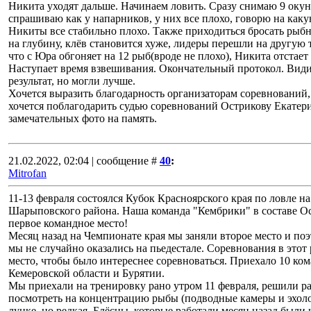
Никита уходят дальше. Начинаем ловить. Сразу снимаю 9 окун
спрашиваю как у напарников, у них все плохо, говорю на каку
Никиты все стабильно плохо. Также приходиться бросать рыбн
на глубину, клёв становится хуже, лидеры перешли на другую 
что с Юра обгоняет на 12 рыб(вроде не плохо), Никита отстает
Наступает время взвешивания. Окончательный протокол. Видим,
результат, но могли лучше.
Хочется выразить благодарность организаторам соревнований, 
хочется поблагодарить судью соревнований Острикову Екатерин
замечательных фото на память.
21.02.2022, 02:04 | сообщение #
40
:
Mitrofan
11-13 февраля состоялся Кубок Красноярского края по ловле на
Шарыповского района. Наша команда "Кембрики" в составе О
первое командное место!
Месяц назад на Чемпионате края мы заняли второе место и поэт
мы не случайно оказались на пьедестале. Соревнования в этот р
место, чтобы было интереснее соревноваться. Приехало 10 ком
Кемеровской области и Бурятии.
Мы приехали на тренировку рано утром 11 февраля, решили раз
посмотреть на концентрацию рыбы (подводные камеры и эхоло
лунке, но редкая. Блёсны, которые работали месяц назад были