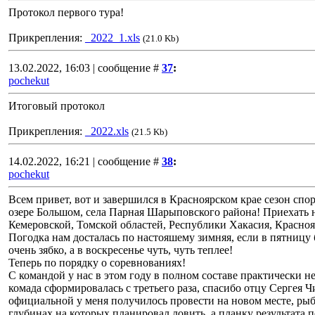
Протокол первого тура!
Прикрепления:
_2022_1.xls
(21.0 Kb)
13.02.2022, 16:03 | сообщение #
37
:
pochekut
Итоговый протокол
Прикрепления:
_2022.xls
(21.5 Kb)
14.02.2022, 16:21 | сообщение #
38
:
pochekut
Всем привет, вот и завершился в Красноярском крае сезон сп
озере Большом, села Парная Шарыповского района! Приехать на
Кемеровской, Томской областей, Республики Хакасия, Краснояр
Погодка нам досталась по настояшему зимняя, если в пятницу б
очень зябко, а в воскресенье чуть, чуть теплее!
Теперь по порядку о соревнованиях!
С командой у нас в этом году в полном составе практически не
комада сформировалась с третьего раза, спасибо отцу Сергея 
официальной у меня получилось провести на новом месте, рыбу
глубинах на которых планировал ловить, а планку результата п