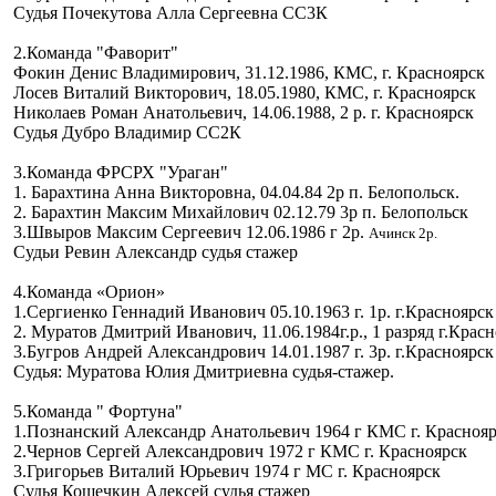
Судья Почекутова Алла Сергеевна СС3К
2.Команда "Фаворит"
Фокин Денис Владимирович, 31.12.1986, КМС, г. Красноярск
Лосев Виталий Викторович, 18.05.1980, КМС, г. Красноярск
Николаев Роман Анатольевич, 14.06.1988, 2 р. г. Красноярск
Судья Дубро Владимир СС2К
3.Команда ФРСРХ "Ураган"
1. Барахтина Анна Викторовна, 04.04.84 2р п. Белопольск.
2. Барахтин Максим Михайлович 02.12.79 3р п. Белопольск
3.Швыров Максим Сергеевич 12.06.1986 г 2р.
Ачинск 2р.
Судьи Ревин Александр судья стажер
4.Команда «Орион»
1.Сергиенко Геннадий Иванович 05.10.1963 г. 1р. г.Красноярск
2. Муратов Дмитрий Иванович, 11.06.1984г.р., 1 разряд г.Крас
3.Бугров Андрей Александрович 14.01.1987 г. 3р. г.Красноярск
Судья: Муратова Юлия Дмитриевна судья-стажер.
5.Команда " Фортуна"
1.Познанский Александр Анатольевич 1964 г КМС г. Красноя
2.Чернов Сергей Александрович 1972 г КМС г. Красноярск
3.Григорьев Виталий Юрьевич 1974 г МС г. Красноярск
Судья Кошечкин Алексей судья стажер