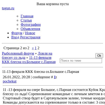
Ваша корзина пуста
tugun
.ru
Главная
Статьи
Фотографии
Объявления
Форум
/
Новое
Вход
Регистрация
Страница
2
из
2
«
1
2
Рыболовный форум
»
Ловля на
блесну со льда
»
11-13 февраля
ККК блесна оз.Большое с.Парная
11-13 февраля ККК блесна оз.Большое с.Парная
26.01.2022, 20:28 | сообщение #
1
:
pochekut
11 -13 февраля на озере Большое, с.Парная состоится Кубок К
блесну со льда! Соревнование командные с личным зачетом в 
Стартовый створ будет в Сартачульском заливе, точные коорди
Команды допускаются на соревнование только в составе: 3 спор