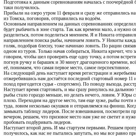
Подготовка к данным соревнованиям началась с поочерёдной б
таки получилось.
Прибыли на озеро утром 11 февраля и сразу же отправились н
из Томска, поговорив, отправились на водоём.
Основным направлением на данных соревнованиях определили 
будет рыбачить в зоне старта. Так как времени мало, а нужно 
разделиться, потом поделиться мнением. Я и Никита отправил
направлением поиска рыбы, начинаем ловить. У Никиты каждая
голяк, подобрав блесну, тоже начинаю ловить. По рации связа
одном из туров. Только начав собираться, Никита кричит, что
говорим, чтобы шел проверять еще одну точку, а потом встре
погнув ручку и барашек и 30 минут драгоценного времени, вс
её, понимаем, что самая первое место, самое перспективное.
На следующий день наступает время регистрации и жеребьевки
отжеребившись нам достаётся последний стартовый номер 11 и 
поход пригодится судья - спортсмен). По поводу выхода, расс
Наступает время стартовать, и мы сразу ринулись на дальнюю 
рыбы стало гораздо меньше, но делать нечего, ловим. У Юры с
плохо. Переходим на другое место, там еще хуже, рыбы почти 
туда, ловим несколько окушков и отправляемся на финиш. Ког
замыкать таблицу лидеров. После взвешивания, посмотрели пр
вечером, решаем, что призовое место нам уже не светит и нуж
пробовать подбуривать лидеров.
Наступает второй день. И мы стартуем первыми. Решаем пропус
получилось, как нас не пытались запутать, но мы все равно п