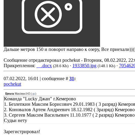
Дальше метров 150 и поворот направо к озеру, Все приехали)))
Сообщение отредактировал
pochekut
-
Вторник, 08.02.2022, 22:
Прикрепления:
__.docx
·
1933850.jpg
·
7054620
(28.6 Kb)
(148.1 Kb)
07.02.2022, 16:01 | сообщение #
31
:
pochekut
Цитата
Maximus142
(
)
Команда "Lucky Джан" г.Кемерово
1. Безлепкин Максим Борисович 29.01.1983 ( 3 разряд) Кемеро
2. Коновалов Артем Андреевич 18.12.1982 ( 3разряд) Кемерово
3. Сергеев Максим Васильевич 11.10.1977 ( 2 разряд) Кемерово
Судьи нету
Зарегистрировал!