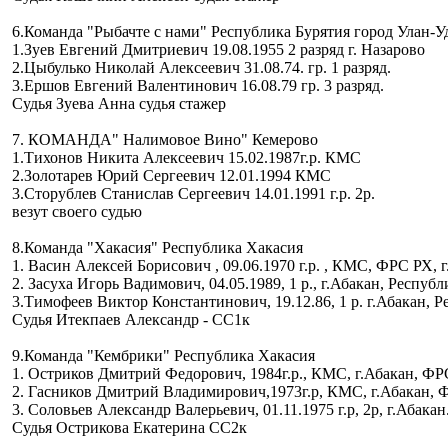
6.Команда "Рыбачте с нами" Республика Бурятия город Улан-У
1.Зуев Евгений Дмитриевич 19.08.1955 2 разряд г. Назарово
2.Цыбулько Николай Алексеевич 31.08.74. гр. 1 разряд.
3.Ершов Евгений Валентинович 16.08.79 гр. 3 разряд.
Судья Зуева Анна судья стажер
7. КОМАНДА" Налимовое Вино" Кемерово
1.Тихонов Никита Алексеевич 15.02.1987г.р. КМС
2.Золотарев Юрий Сергеевич 12.01.1994 КМС
3.Сторублев Станислав Сергеевич 14.01.1991 г.р. 2р.
везут своего судью
8.Команда "Хакасия" Республика Хакасия
1. Васин Алексей Борисович , 09.06.1970 г.р. , КМС, ФРС РХ, 
2. Засуха Игорь Вадимович, 04.05.1989, 1 р., г.Абакан, Респу
3.Тимофеев Виктор Константинович, 19.12.86, 1 р. г.Абакан, 
Судья Итекпаев Александр - CC1к
9.Команда "Кембрики" Республика Хакасия
1. Остриков Дмитрий Федорович, 1984г.р., КМС, г.Абакан, Ф
2. Гасников Дмитрий Владимирович,1973г.р, КМС, г.Абакан,
3. Соловьев Александр Валерьевич, 01.11.1975 г.р, 2р, г.Абака
Судья Острикова Екатерина СС2к