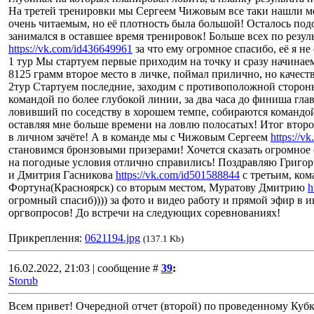
На третей тренировки мы Сергеем Чижовым все таки нашли ме
очень читаемым, но её плотность была большой! Осталось подоб
занимался в оставшее время тренировок! Больше всех по резу
https://vk.com/id436649961
за что ему огромное спасибо, её я не
1 тур Мы стартуем первые приходим на точку и сразу начинаем
8125 грамм второе место в личке, поймал прилично, но качест
2тур Стартуем последние, заходим с противоположной стороны
командой по более глубокой линии, за два часа до финиша гл
ловивший по соседству в хорошем темпе, собираются командо
оставляя мне больше времени на ловлю полосатых! Итог второг
в личном зачёте! А в команде мы с Чижовым Сергеем
https://v
становимся бронзовыми призерами! Хочется сказать огромное 
на погодные условия отлично справились! Поздравляю Григо
и Дмитрия Гасникова
https://vk.com/id501588844
с третьим, ко
Фортуна(Красноярск) со вторым местом, Муратову Дмитрию
h
огромный спасиб)))) за фото и видео работу и прямой эфир в 
оргвопросов! До встречи на следующих соревнованиях!
Прикрепления:
0621194.jpg
(137.1 Kb)
16.02.2022, 21:03 | сообщение #
39
:
Storub
Всем привет! Очередной отчет (второй) по проведенному Кубку 