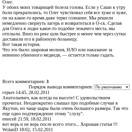
Олег.
У обоих моих товарищей болела голова. Если у Саши к утру
боли прекратились, то Олег чувствовал себя все хуже и хуже,
он на какое-то время даже терял сознание. Мы решили
немедленно свернуть лагерь и возвратиться в О-ск. Сделав
для Олега в лодке какое-то подобие лежачего места, мы
отплыли. Вниз по реке шли быстрее и менее чем через сутки
доставили его в районную больницу.
Вот такая история.
Что это было: шаровая молния, НЛО или наказание за
невинно убиенного медведя, — остается только гадать.
Всего комментариев
:
3
Порядок вывода комментариев:
герыч
14:45, 28.02.2011
Анатольевич, как всегда на высоте! С удовольствием
прочитал. Неоднократно слышал про подобные случаи в
Якутии, но чаще шары были очень большого размера. Так что
еще одно подтверждение этому "слуху".
енисей
21:59, 18.02.2011
вот верь и не верь после всего этого... Хорошая статья !!!
WolanD
18:02, 15.02.2011