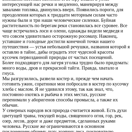
интересующей нас речки и медленно, маневрируя между
завалами топляка, двинулись вверх. Появились пороги, для
преодоления которых к тридцати моторным силам часто
нужны были и три наши человеческие силенки. Буйная
растительность по берегам реки становилась все суровее. Все
чаще встречались лоси и олени, однажды видели медведя и
что совсем удивительно осторожную росомаху. Наконец,
уставшие и голодные достигли конечной точки нашего
путешествия — устья небольшой речушки, названия которой я
оставлю в тайне, дабы оградить этот чудесной красоты
кусочек первозданной природы от частых посещений.
Более подходящего для лагеря уголка трудно было придумать:
много воды, дров и прекрасной тайги. Правда, хватало и
гнуса.
Мы разгрузились, развели костер и, прежде чем начать
готовить ужин, соратники мои побросали в костер по кусочку
хлеба с маслом. Я не удивился этому, так как знал, что,
постоянно охотясь и рыбача в этих местах, русские
перенимали у аборигенов способы промысла, а также их
обычаи.
У северных народов вся природа считается живой. Есть духи
цветущей травы, текущей воды, священного огня, гор, рек,
озер, лесов, дорог и даже предметов, сделанных руками
человека. Русские же ограничиваются в основном
поклонением общему духу, хозяину леса, покровителю