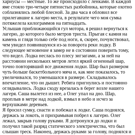
хариусы — местные. То же происходило с ленками. В каждой
яме стояло три-четыре пятнистых разбойника, которые охотно
соблазнялись любой блесной. За два часа я обловил все
прилегавшие к лагерю места, в результате чего моя сумка
потяжелела килограммов на пятнадцать.
Услышав приближающийся гул мотора, я решил вернуться к
лагерю, до которого было метров триста. Прыгая с камня на
камень и глядя только себе под ноги, я, скорее, почувствовал,
чем увидел появившуюся из-за поворота реки лодку. В
следующее мгновение я замер не в состоянии поверить тому,
что видел. Лодка неслась по плесу зигзагами, а за ней на
расстоянии нескольких метров летел яркий огненный шар,
точно повторявший все движения лодки. Шар был размером
чуть больше баскетбольного мяча и, как мне показалось, то
увеличивался, то уменьшался в размере. Складывалось
впечатление, что он дышит. Ребята пригнулись и постоянно
оглядывались. Лодка сходу врезалась в берег возле нашего
лагеря. Саша вылетел из нее, а Олег упал на дно. Шар,
проплыв в метре над лодкой, взмыл в небо и исчез за
верхушками деревьев.
Я бросил сумку, снасти и побежал к лодке. Саша поднялся,
держась за локоть, и прихрамывая побрел к лагерю. Олег
лежал, закрыв голову руками. Я дотронулся до лодки и
получил такой разряд статического электричества, что был
слышан треск. Наконец, держась руками за голову, поднялся и