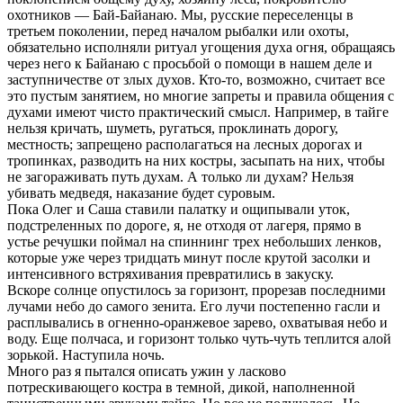
охотников — Бай-Байанаю. Мы, русские переселенцы в
третьем поколении, перед началом рыбалки или охоты,
обязательно исполняли ритуал угощения духа огня, обращаясь
через него к Байанаю с просьбой о помощи в нашем деле и
заступничестве от злых духов. Кто-то, возможно, считает все
это пустым занятием, но многие запреты и правила общения с
духами имеют чисто практический смысл. Например, в тайге
нельзя кричать, шуметь, ругаться, проклинать дорогу,
местность; запрещено располагаться на лесных дорогах и
тропинках, разводить на них костры, засыпать на них, чтобы
не загораживать путь духам. А только ли духам? Нельзя
убивать медведя, наказание будет суровым.
Пока Олег и Саша ставили палатку и ощипывали уток,
подстреленных по дороге, я, не отходя от лагеря, прямо в
устье речушки поймал на спиннинг трех небольших ленков,
которые уже через тридцать минут после крутой засолки и
интенсивного встряхивания превратились в закуску.
Вскоре солнце опустилось за горизонт, прорезав последними
лучами небо до самого зенита. Его лучи постепенно гасли и
расплывались в огненно-оранжевое зарево, охватывая небо и
воду. Еще полчаса, и горизонт только чуть-чуть теплится алой
зорькой. Наступила ночь.
Много раз я пытался описать ужин у ласково
потрескивающего костра в темной, дикой, наполненной