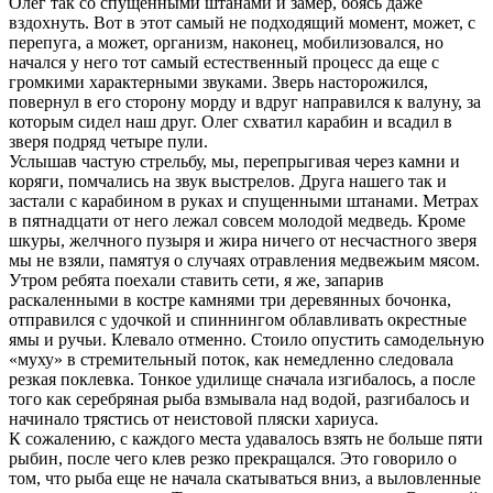
Олег так со спущенными штанами и замер, боясь даже
вздохнуть. Вот в этот самый не подходящий момент, может, с
перепуга, а может, организм, наконец, мобилизовался, но
начался у него тот самый естественный процесс да еще с
громкими характерными звуками. Зверь насторожился,
повернул в его сторону морду и вдруг направился к валуну, за
которым сидел наш друг. Олег схватил карабин и всадил в
зверя подряд четыре пули.
Услышав частую стрельбу, мы, перепрыгивая через камни и
коряги, помчались на звук выстрелов. Друга нашего так и
застали с карабином в руках и спущенными штанами. Метрах
в пятнадцати от него лежал совсем молодой медведь. Кроме
шкуры, желчного пузыря и жира ничего от несчастного зверя
мы не взяли, памятуя о случаях отравления медвежьим мясом.
Утром ребята поехали ставить сети, я же, запарив
раскаленными в костре камнями три деревянных бочонка,
отправился с удочкой и спиннингом облавливать окрестные
ямы и ручьи. Клевало отменно. Стоило опустить самодельную
«муху» в стремительный поток, как немедленно следовала
резкая поклевка. Тонкое удилище сначала изгибалось, а после
того как серебряная рыба взмывала над водой, разгибалось и
начинало трястись от неистовой пляски хариуса.
К сожалению, с каждого места удавалось взять не больше пяти
рыбин, после чего клев резко прекращался. Это говорило о
том, что рыба еще не начала скатываться вниз, а выловленные