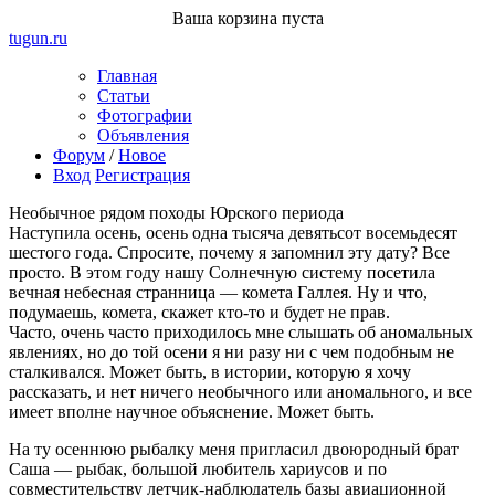
Ваша корзина пуста
tugun
.ru
Главная
Статьи
Фотографии
Объявления
Форум
/
Новое
Вход
Регистрация
Необычное рядом
походы Юрского периода
Наступила осень, осень одна тысяча девятьсот восемьдесят
шестого года. Спросите, почему я запомнил эту дату? Все
просто. В этом году нашу Солнечную систему посетила
вечная небесная странница — комета Галлея. Ну и что,
подумаешь, комета, скажет кто-то и будет не прав.
Часто, очень часто приходилось мне слышать об аномальных
явлениях, но до той осени я ни разу ни с чем подобным не
сталкивался. Может быть, в истории, которую я хочу
рассказать, и нет ничего необычного или аномального, и все
имеет вполне научное объяснение. Может быть.
На ту осеннюю рыбалку меня пригласил двоюродный брат
Саша — рыбак, большой любитель хариусов и по
совместительству летчик-наблюдатель базы авиационной