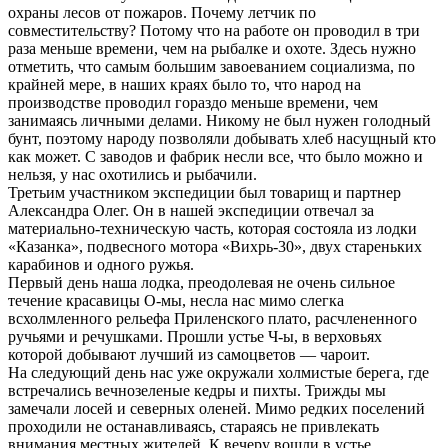
охраны лесов от пожаров. Почему летчик по
совместительству? Потому что на работе он проводил в три
раза меньше времени, чем на рыбалке и охоте. Здесь нужно
отметить, что самым большим завоеванием социализма, по
крайней мере, в наших краях было то, что народ на
производстве проводил гораздо меньше времени, чем
занимаясь личными делами. Никому не был нужен голодный
бунт, поэтому народу позволяли добывать хлеб насущный кто
как может. С заводов и фабрик несли все, что было можно и
нельзя, у нас охотились и рыбачили.
Третьим участником экспедиции был товарищ и партнер
Александра Олег. Он в нашей экспедиции отвечал за
материально-техническую часть, которая состояла из лодки
«Казанка», подвесного мотора «Вихрь-30», двух стареньких
карабинов и одного ружья.
Первый день наша лодка, преодолевая не очень сильное
течение красавицы О-мы, несла нас мимо слегка
всхолмленного рельефа Приленского плато, расчлененного
ручьями и речушками. Прошли устье Ч-ы, в верховьях
которой добывают лучший из самоцветов — чароит.
На следующий день нас уже окружали холмистые берега, где
встречались вечнозеленые кедры и пихты. Трижды мы
замечали лосей и северных оленей. Мимо редких поселений
проходили не останавливаясь, стараясь не привлекать
внимания местных жителей. К вечеру вошли в устье