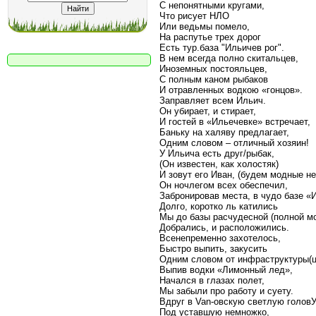
С непонятными кругами,
Что рисует НЛО
Или ведьмы помело,
На распутье трех дорог
Есть тур.база "Ильичев рог".
В нем всегда полно скитальцев,
Иноземных постояльцев,
С полным каном рыбаков
И отравленных водкою «гонцов».
Заправляет всем Ильич.
Он убирает, и стирает,
И гостей в «Ильечевке» встречает,
Баньку на халяву предлагает,
Одним словом – отличный хозяин!
У Ильича есть друг/рыбак,
(Он известен, как холостяк)
И зовут его Иван, (будем модные н
Он ночлегом всех обеспечил,
Забронировав места, в чудо базе «
Долго, коротко ль катились
Мы до базы расчудесной (полной м
Добрались, и расположились.
Всенепременно захотелось,
Быстро выпить, закусить
Одним словом от инфраструктуры(ц
Выпив водки «Лимонный лед»,
Начался в глазах полет,
Мы забыли про работу и суету.
Вдруг в Van-овскую светлую головУ
Под уставшую немножко,