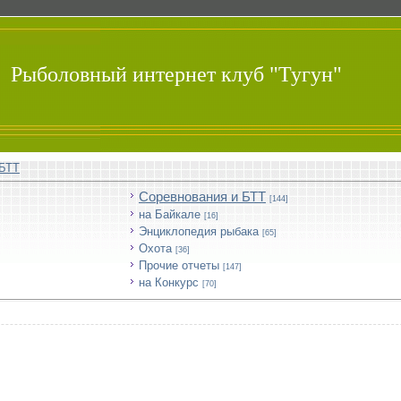
Рыболовный интернет клуб "Тугун"
 БТТ
Соревнования и БТТ
[144]
на Байкале
[16]
Энциклопедия рыбака
[65]
Охота
[36]
Прочие отчеты
[147]
на Конкурс
[70]