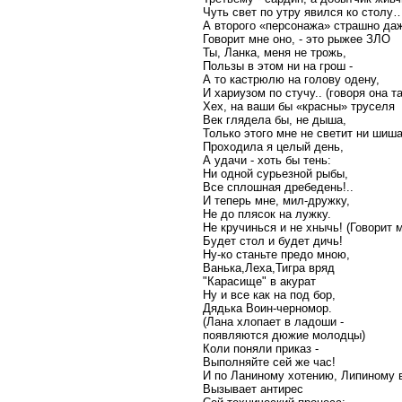
Чуть свет по утру явился ко столу
А второго «персонажа» страшно даж
Говорит мне оно, - это рыжее ЗЛО
Ты, Ланка, меня не трожь,
Пользы в этом ни на грош -
А то кастрюлю на голову одену,
И хариузом по стучу.. (говоря она т
Хех, на ваши бы «красны» труселя
Век глядела бы, не дыша,
Только этого мне не светит ни шиша
Проходила я целый день,
А удачи - хоть бы тень:
Ни одной сурьезной рыбы,
Все сплошная дребедень!..
И теперь мне, мил-дружку,
Не до плясок на лужку.
Не кручинься и не хнычь! (Говорит 
Будет стол и будет дичь!
Ну-ко станьте предо мною,
Ванька,Леха,Тигра вряд
"Карасище" в акурат
Ну и все как на под бор,
Дядька Воин-черномор.
(Лана хлопает в ладоши -
появляются дюжие молодцы)
Коли поняли приказ -
Выполняйте сей же час!
И по Ланиному хотению, Липиному 
Вызывает антирес