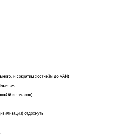
емного, и сократим хостнейм до VAN)
Ильича».
ошкОй и комаров)
ивилизации) отдохнуть
,