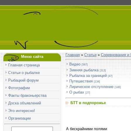
Главная
»
Статьи
»
Соревнования и
Меню сайта
Видео
Главная страница
[567]
Зимняя рыбалка
[313]
Статьи о рыбалке
Рыбалка за границей
[47]
Рыбацкий форум
Путешествия
[134]
Лирическое отступление
Фотографии
[146]
О рыбах
[27]
Факты браконьерства
БТТ в подпорожье
Доска объявлений
Это интересно!
Организации
А бескрайними полями