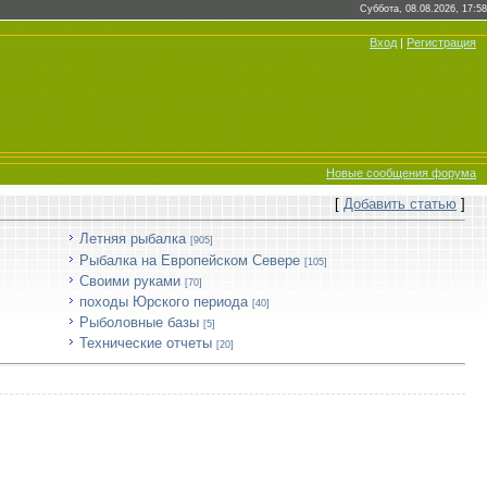
Суббота, 08.08.2026, 17:58
Вход
|
Регистрация
Новые сообщения форума
[
Добавить статью
]
Летняя рыбалка
[905]
Рыбалка на Европейском Севере
[105]
Своими руками
[70]
походы Юрского периода
[40]
Рыболовные базы
[5]
Технические отчеты
[20]