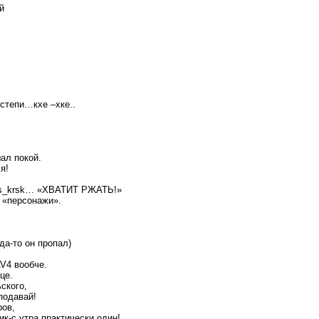
й
 степи…кхе –хке..
ал покой.
я!
ks_krsk… «ХВАТИТ РЖАТЬ!»
 «персонажи».
да-то он пропал)
AV4 вообче.
це.
ского,
подавай!
ров,
ик-с утра практически один!