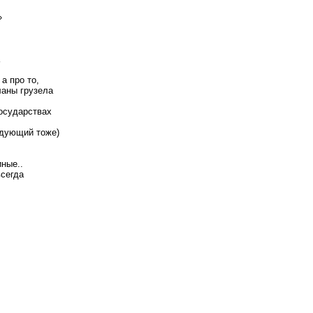
»
а про то,
ланы грузела
осударствах
ледующий тоже)
иные..
всегда