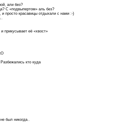
ой, али без?
ца? С «подвыпертом» аль без?
 и просто красавицы отдыхали с нами :-)
..
 и прикусывает её «хвост»
кО
 Разбежались кто куда
не был никогда..