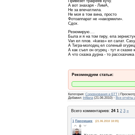
Привезет трафеев кучу.
А вот знахаря - ЛимА,
Не за впечатлила.
Не моя в том вина, просто
Фотоаппарат не «накормили».
Сдох.
Резюмирую….
Была и я на том пиру, ела зернисту
Van ел плов. «karas» ел салат. Casy
А Тигра-молодец ел соленый огурец
А как съел он огурец - тут и сказке 
А что сказка дурна - то рассказчика
Рекомендуем статьи:
Категория:
Соревнования и БТТ
| Просмот
Добавил:
Infilana
(21.06.2010) -
Все отчёты 
Всего комментариев:
24
1
2
3
»
1
Паромщик
(21.06.2010 18:05)
0