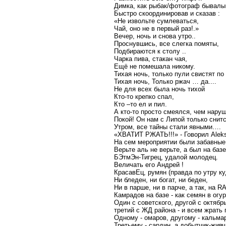
Димка, как рыбак/фотограф бывалы
Быстро скоординировав и сказав :
«Не извольте сумлеваться,
Чай, оно не в первый раз!.»
Вечер, ночь и снова утро..
Проснувшись, все слегка помяты,
Подбираются к столу ..
Чарка пива, стакан чая,
Ещё не помешала никому.
Тихая ночь, только пули свистят по
Тихая ночь, Только ржач … да....
Не для всех была ночь тихой
Кто-то крепко спал,
Кто –то ел и пил.
А кто-то просто смеялся, чем наруш
Покой! Он нам с Липой только снитс
Утром, все тайны стали явными….
«ХВАТИТ РЖАТЬ!!!» - Говорил Ale
На сем мероприятии были забавные
Верьте аль не верьте, а был на базе
БЭтмЭн-Тигрец, удалой молодец.
Величать его Андрей !
КрасавЕц, румян (правда по утру ку
Ни бледен, ни богат, ни беден,
Ни в парше, ни в парче, а так, на R
Камрадов на базе - как семян в огур
Один с советского, другой с октябрь
третий с ЖД района - и всем жрать 
Одному - омаров, другому - кальма
Третьему - сардин, а добытчик-живч