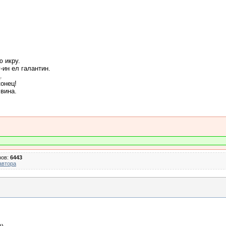
ю икру.
-ин ел галантин.
.
конец!
 вина.
ров:
6443
автора