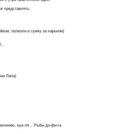
…
е представлять..
айком, полезла в сумку за харьком)
!..
мне Липа)
велению, вуа ля… Рыбы до-фи-га