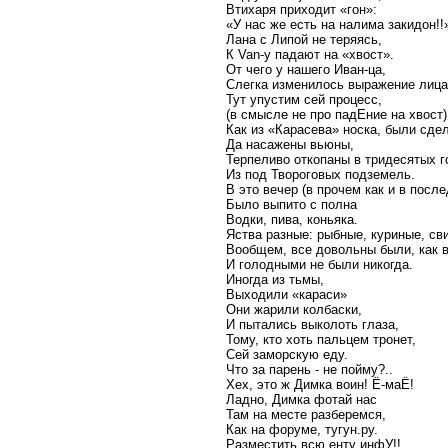
Втихаря приходит «гон»:
«У нас же есть на налима закидон!!
Лана с Липой не теряясь,
К Van-у падают на «хвост».
От чего у нашего Иван-ца,
Слегка изменилось выражение лица
Тут упустим сей процесс,
(в смысле не про падЕние на хвост) 
Как из «Карасева» носка, были сде
Да насажены вьюны,
Терпеливо откопаны в тридесятых г
Из под Твороговых подземель.
В это вечер (в прочем как и в пос
Было выпито с полна
Водки, пива, коньяка.
Яства разные: рыбные, куриные, св
Вообщем, все довольны были, как 
И голодными не были никогда.
Иногда из тьмы,
Выходили «караси»
Они жарили колбаски,
И пытались выколоть глаза,
Тому, кто хоть пальцем тронет,
Сей заморскую еду.
Что за парень - не пойму?..
Хех, это ж Димка воин! Ё-маЁ!
Ладно, Димка фотай нас
Там на месте разберемся,
Как на форуме, тугун.ру.
Разместить всю енту инфУ!!