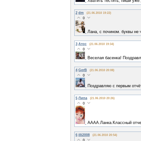
Хватить тестить, пиши уже:)
2
dm
(21.06.2010 19:22)
0
Лана, с почином. буквы не 
3
Атос
(21.06.2010 19:34)
0
Веселая басенка! Поздравл
4
GerB
(21.06.2010 20:08)
0
Поздравляю с первым отчёт
5
Липа
(21.06.2010 20:26)
0
АААА.Ланка.Классный отчет
6
illi2008
(21.06.2010 20:54)
0