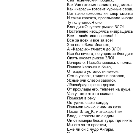
Сей технический процесс;
Как Van готовил налима, под сметан
Как «карась» готовит куриные серд
Вот такие комсомолки, спортсменки,
И такая красата, проплывала иногда
Тут случилосЯ оно
БлондинкО кусает рыжее ЗЛО!
Постепенно изощряясь /извращаясь
Все... любятина поперла!!!
Все за всех и все за все!
Зло полюбила Иванько,
А «Карасик» тянется до ЗЛО!
Все бы ничего, но упрямая блондин
Опять кусает рыжее ЗЛО!
Вечерело. Нарыбачившись с полна.
Пришел karas-ик в баню,
От жары и усталости немой.
Сел в уголок, глядит в потолок,
Ясные очи слезой заволок.
Лёвенбраун крепко держит
От прохлады его, теплеет на душе.
Van-у тоже что-то скисло.
Побежал в реку
Остудить свою хандру.
Прибыли ночью к нам на базу.
Посол Влад_K, и знахарь-Лим
Влад_к совсем не людим…
Он от камеры бежит туда, где никто 
Мы его за то простим,
Еже ли он с чудо Ангары.