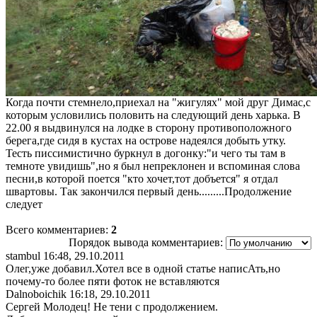
Когда почти стемнело,приехал на "жигулях" мой друг Димас,с
которым условились половить на следующий день харька. В
22.00 я выдвинулся на лодке в сторону противоположного
берега,где сидя в кустах на острове надеялся добыть утку.
Тесть писсимистично буркнул в догонку:"и чего ты там в
темноте увидишь",но я был непреклонен и вспоминая слова
песни,в которой поется "кто хочет,тот добъется" я отдал
швартовы. Так закончился первый день.........Продолжение
следует
Всего комментариев
:
2
Порядок вывода комментариев:
stambul
16:48, 29.10.2011
Олег,уже добавил.Хотел все в одной статье написАть,но
почему-то более пяти фоток не вставляются
Dalnoboichik
16:18, 29.10.2011
Сергей Молодец! Не тени с продолжением.