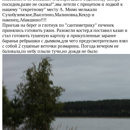
посидим,разве не сказка!",мы летели с прицепом и лодкой к
нашему "секретному" месту А. Мимо мелькали
Сухобузимское,Высотино,Малиновка,Кекур и
наконец,Абакшино!!!!
Приехав на берег и глотнув по "сантиметрику" печенек
принялись готовить ужин. Разожгли костер,я поставил казан и
стал готовить тушеную картоху и прикупленные заранее
бараньи ребрышки с дымком,для чего предусмотрительно взял
с собой 2 сушеные веточки розмарина. Погода вечером не
баловала,по небу плыли тучи,но дождя не было