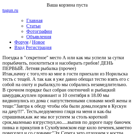
Ваша корзина пуста
tugun
.ru
Главная
Статьи
Фотографии
Объявления
Форум
/
Новое
Вход
Регистрация
Поездка в "секретное" место А или как мы успели за сутки
порыбачить, поохотиться и насобирать грибов! ДЕНЬ
ПЕРВЫЙ.
Летняя рыбалка (прочее)
Итак,начну с того,что ко мне в гости приехали из Норильска
тесть с тещей. А так как я уже давно обещал тестю взять его с
собой на охоту и рыбалку,то мы собрались незамедлительно.
В срочном порядке был собран охотничий и рыбацкий
шмурдяк,куплен провиант и 10 сентября в 18.00 мы
видвинулись из дома с напутственными словами моей жены и
тещи:"Завтра к обеду чтобы оба были дома,поедем в Кускун
на дачу!!!". Тесть,недоуменно глядя на меня и как-бы
спрашивая,как же мы все успеем за столь короткий
срок,маленько взгрустнул,но.....выпив по дороге пару баночек
пивка и прикупив в Сухобузимском еще кило печенек,заметно
повеселел и со словами:"Эх,Серега,зато отдохнем,у костра