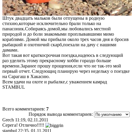
Штук двадцать мальков были отпущены в родную
стихию,которые исключительно брали только на
панасоник.Собираясь домой,мы любовались местной
природой и до боли знакомыми проплывавшими мимо
кораблями. Домой мы прибыли около трех часов дня и бросив
рыбацкий и охотничий скарб,поехали на дачу с нашими
дамами.
Вот такая вот краткосрочная поездка,надеюсь в следующий
раз уделить этому прекрасному хобби гораздо больше
времени.Заранее прошу прощения,если что не так-это мой
первый отчет. Следующиq планирую через недельку о поездке
на Сарагаш в Хакасию.
Всем удачи на охоте и рыбалке,с уважением камрад
STAMBUL
Всего комментариев
:
7
Порядок вывода комментариев:
Grech
11:19, 02.11.2011
Серега! Отлично!!!!!
stambul
22:35, 01.11.2011