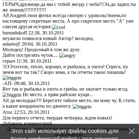
ГЕРЫЧ,дружище,да мы с тобой звезду с неба!!!Эх,да ладно,ты
же знаешь!!!!!!!!!!!!!!
АР,Андрей,твои фотки всегда смотрю с удовольствием,по
настоящему секретные места. А про секретное место "А" уже
совсем другая история
burundukoff
22:38, 30.10.2011
неужели появился новый Автор? молодец.
anlario@
20:04, 30.10.2011
Молодец! Продолжай в том же духе.
Дайте пострелять чуток....
герыч
11:39, 30.10.2011
ЭЭЭээээээх, тепло, хорошо, и рыбалка, и охота! Серега, ну
зачем вот ты так? Скоро зима, а ты отчеты такие пишешь!
-АП-
09:48, 30.10.2011
Вот так и рыбалка и охота и грибы, не хватает только ягод.
Не место, а прям райские кущи...
Ай да молодцы!!!! Берегите тайное место, ни кому чу. К стати,
а какие координаты по джипесу.
Атос
22:53, 29.10.2011
Для первого отчета, твердая четверка, ждем новых!
Добавить комментарий
Добавлять комментарии могут только зарегистрированные
Этот сайт использует файлы cookies для
пользователи.