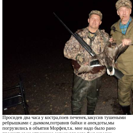
Просидев два часа у костра,поев печенек,закусив тушеными
ребрышками с дымком,потравив байки и анекдоты,мы
погрузились в объятия Морфея,т.к. мне надо было рано