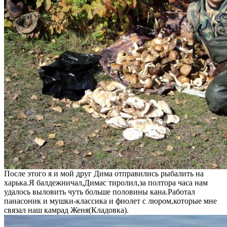
После этого я и мой друг Дима отправились рыбалить на
харька.Я балдежничал,Димас тиролил,за полтора часа нам
удалось выловить чуть больше половины кана.Работал
панасоник и мушки-классика и фиолет с люром,которые мне
связал наш камрад Женя(Кладовка).