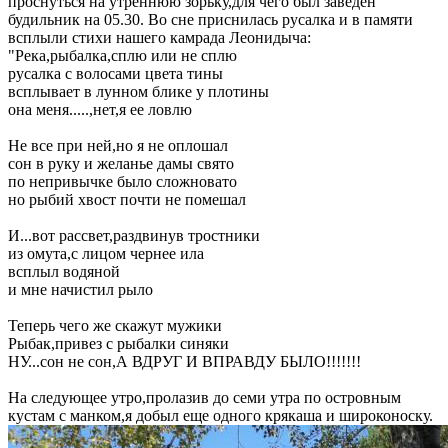
проснуться на утреннюю зорьку,для чего был заведен
будильник на 05.30. Во сне приснилась русалка и в памяти
всплыли стихи нашего камрада Леонидыча:
"Река,рыбалка,сплю или не сплю
русалка с волосами цвета тины
всплывает в лунном блике у плотины
она меня.....,нет,я ее ловлю
Не все при ней,но я не оплошал
сон в руку и желанье дамы свято
по непривычке было сложновато
но рыбий хвост почти не помешал
И...вот рассвет,раздвинув тростники
из омута,с лицом чернее ила
всплыл водяной
и мне начистил рыло
Теперь чего же скажут мужики
Рыбак,привез с рыбалки синяки
НУ...сон не сон,А ВДРУГ И ВПРАВДУ БЫЛО!!!!!!!
На следующее утро,пролазив до семи утра по островным
кустам с манком,я добыл еще одного крякаша и широконоску.