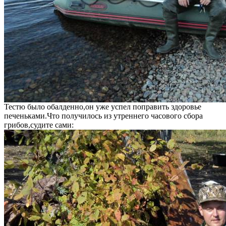
Тестю было обалденно,он уже успел поправить здоровье
печеньками.Что получилось из утреннего часового сбора
грибов,судите сами: