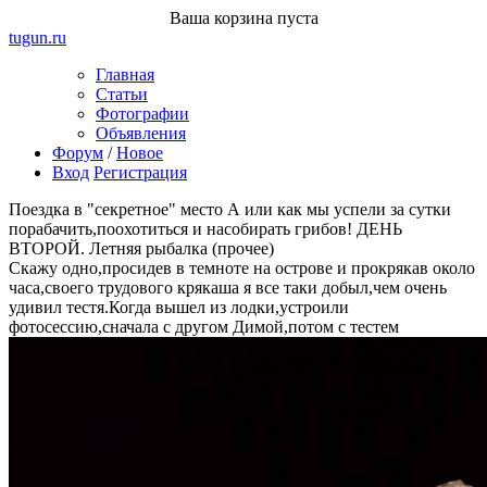
Ваша корзина пуста
tugun
.ru
Главная
Статьи
Фотографии
Объявления
Форум
/
Новое
Вход
Регистрация
Поездка в "секретное" место А или как мы успели за сутки
порабачить,поохотиться и насобирать грибов! ДЕНЬ
ВТОРОЙ.
Летняя рыбалка (прочее)
Скажу одно,просидев в темноте на острове и прокрякав около
часа,своего трудового крякаша я все таки добыл,чем очень
удивил тестя.Когда вышел из лодки,устроили
фотосессию,сначала с другом Димой,потом с тестем