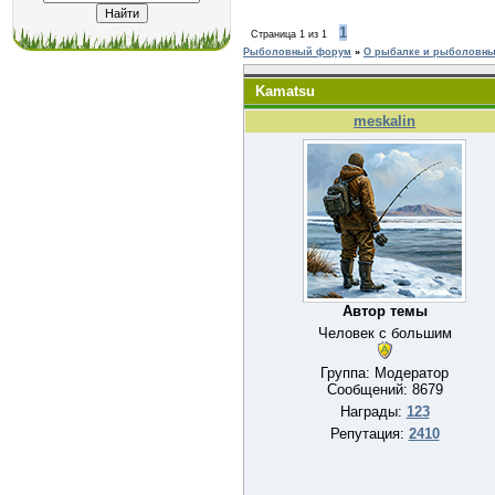
1
Страница
1
из
1
Рыболовный форум
»
О рыбалке и рыболовных
Kamatsu
meskalin
Автор темы
Человек с большим
Группа: Модератор
Сообщений:
8679
Награды:
123
Репутация:
2410