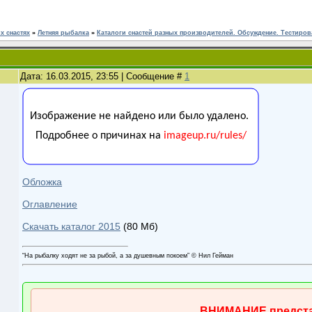
 снастях
»
Летняя рыбалка
»
Каталоги снастей разных производителей. Обсуждение. Тестиров
Дата: 16.03.2015, 23:55 | Сообщение #
1
Обложка
Оглавление
Скачать каталог 2015
(80 Мб)
“На рыбалку ходят не за рыбой, а за душевным покоем” © Нил Гейман
ВНИМАНИЕ предста