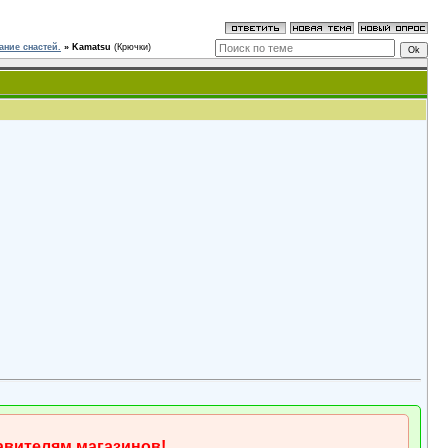
ание снастей.
»
Kamatsu
(Крючки)
вителям магазинов!