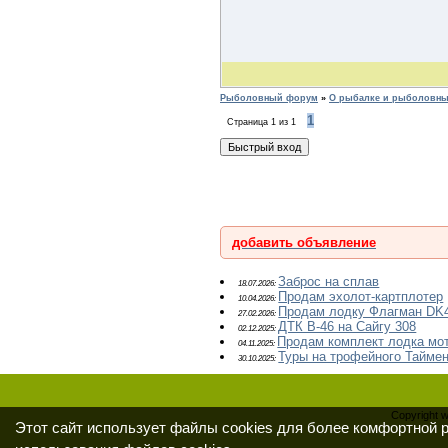
Рыболовный форум
»
О рыбалке и рыболовных
1
Страница
1
из
1
добавить объявление
Заброс на сплав
18.07.2026:
Продам эхолот-картплотер
10.04.2026:
Продам лодку Флагман DK4
27.02.2026:
ДТК В-46 на Сайгу 308
02.12.2025:
Продам комплект лодка мо
04.11.2025:
Туры на трофейного Таймен
30.10.2025:
Copyright 
Этот сайт использует файлы cookies для более комфортной 