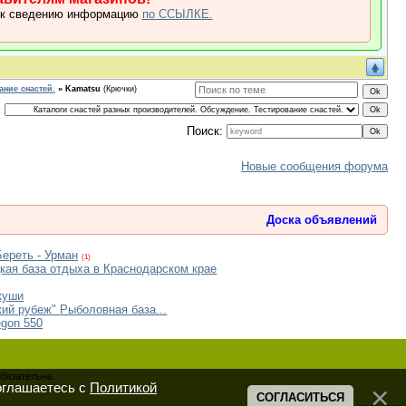
 к сведению информацию
по ССЫЛКЕ.
ание снастей.
»
Kamatsu
(Крючки)
Поиск:
Новые сообщения форума
Доска объявлений
Береть - Урман
(1)
кая база отдыха в Краснодарском крае
куши
кий рубеж" Рыболовная база...
egon 550
обязательна
оглашаетесь с
Политикой
СОГЛАСИТЬСЯ