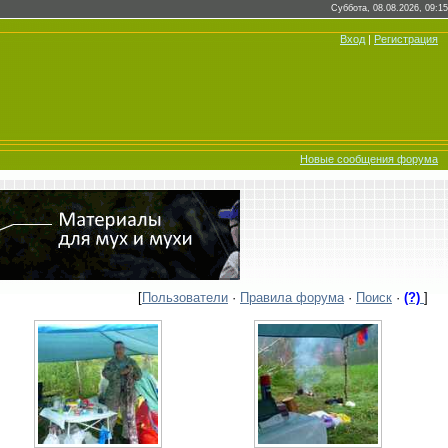
Суббота, 08.08.2026, 09:15
Вход
|
Регистрация
Новые сообщения форума
[
Пользователи
·
Правила форума
·
Поиск
·
(?)
]