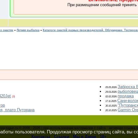
При размещении сообщений принять
 снастях
»
Летняя рыбалка
»
Каталоги снастей разных производителей. Обсуждение. Тестиров
Заброска 
05.05.2026:
рыболовец
29.03.2026:
20Jet
продажа
(3)
02.02.2026:
Сани-воло
17.11.2025:
тор
"Путоранс
30.10.2025:
я, плато Путорана
Garmin Or
20.10.2025:
www.tugun.ru © 2008 - 2026 | при использовании материалов с сайта - активная ссылка 
работы пользователя. Продолжая просмотр страниц сайта, вы с
Контакты
·
Ссылки
·
Мы в Дзене
·
18+