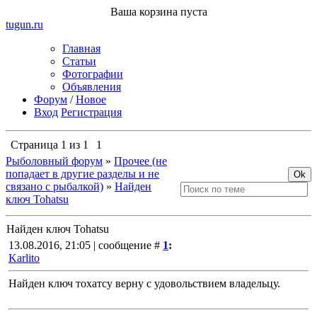
Ваша корзина пуста
tugun
.ru
Главная
Статьи
Фотографии
Объявления
Форум
/
Новое
Вход
Регистрация
Страница
1
из
1
1
Рыболовный форум
»
Прочее (не
попадает в другие разделы и не
связано с рыбалкой)
»
Найден
ключ Tohatsu
Найден ключ Tohatsu
13.08.2016, 21:05 | сообщение #
1
:
Karlito
Найден ключ тохатсу верну с удовольствием владельцу.