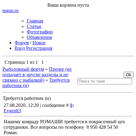
Ваша корзина пуста
tugun
.ru
Главная
Статьи
Фотографии
Объявления
Форум
/
Новое
Вход
Регистрация
Страница
1
из
1
1
Рыболовный форум
»
Прочее (не
попадает в другие разделы и не
связано с рыбалкой)
»
Требуется
работник (и)
Требуется работник (и)
27.08.2020, 12:20 | сообщение #
1
:
Evgen83
Нашему комраду РОМАШИ требуется в покрасочный цех
сотрудники. Все вопросы по телефону 8 950 428 54 50
Роман.