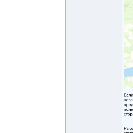
Если
неза
пред
полн
стор
___
Рыба