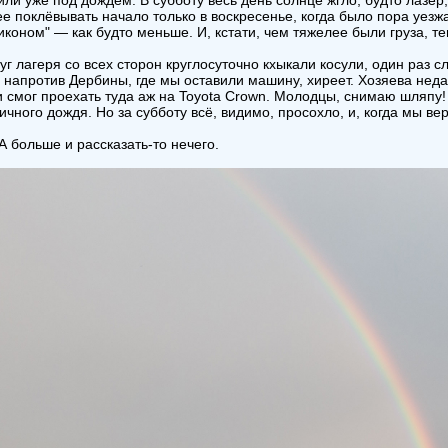
или уже под дождём. В субботу весь день солнце жгло, будто лазер,
е поклёвывать начало только в воскресенье, когда было пора уез
иконом" — как будто меньше. И, кстати, чем тяжелее были груза, т
уг лагеря со всех сторон круглосуточно кхыкали косули, один раз 
 напротив Дербины, где мы оставили машину, хиреет. Хозяева неда
 смог проехать туда аж на Toyota Crown. Молодцы, снимаю шляпу!
ичного дождя. Но за субботу всё, видимо, просохло, и, когда мы в
 А больше и рассказать-то нечего.