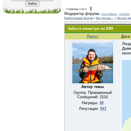
1
Страница
1
из
1
Модератор форума:
,
Настройщик
meskalin
Рыболовный форум
»
Без удочки...
»
Прочее (н
Забыта канистра на КВХ
Пилот
Дата:
Люд
Даве
кани
Автор темы
Группа: Проверенный
Сообщений:
1516
Награды:
48
Репутация:
943