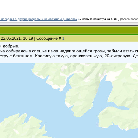
е попадает в другие разделы и не связано с рыбалкой)
»
Забыта канистра на КВХ
(Просьба подоб
 22.06.2021, 16:19 | Сообщение #
1
и добрые,
ча собираясь в спешке из-за надвигающейся грозы, забыли взять с
стру с бензином. Красивую такую, оранжевенькую, 20-литровую. Д