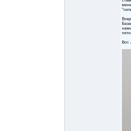
став
мене
"сил
Вокр
База
нами
пятн
Вот.