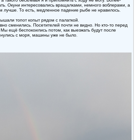
 а такого бесклёвья я и припомнить с ходу не могу. Более-
жать. Окуни интересовались вращалками, немного воблерами, а
ем лучше. То есть, медленное падение рыбе не нравилось.
слышали топот копыт рядом с палаткой.
вно сменились. Посетителей почти не видно. Но кто-то перед
 Мы ещё беспокоились потом, как выезжать будут после
ернулись с моря, машины уже не было.