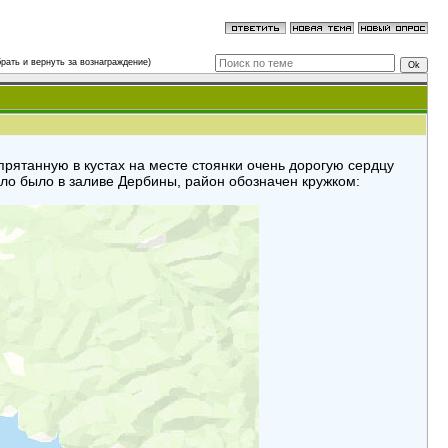
рать и вернуть за вознаграждение)
прятанную в кустах на месте стоянки очень дорогую сердцу
ело было в заливе Дербины, район обозначен кружком: