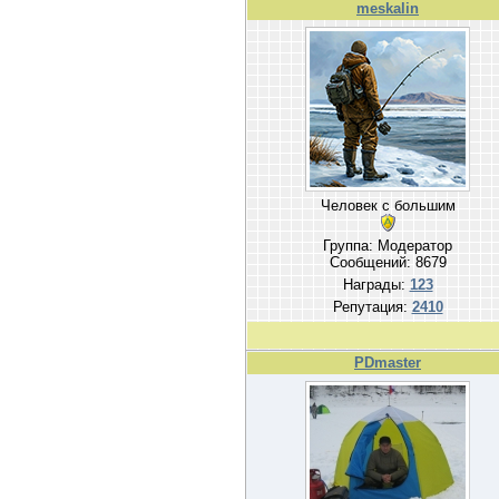
meskalin
Человек с большим
Группа: Модератор
Сообщений:
8679
Награды:
123
Репутация:
2410
PDmaster