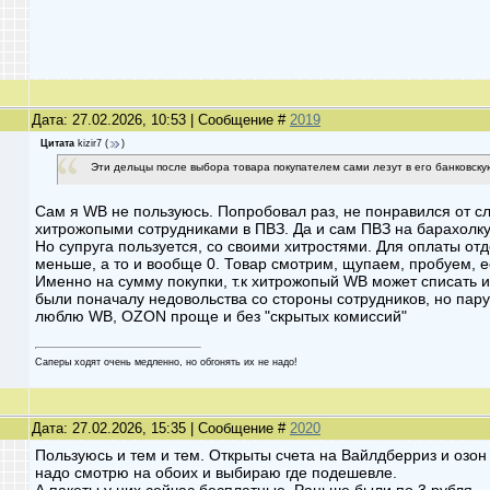
Дата: 27.02.2026, 10:53 | Сообщение #
2019
Цитата
kizir7
(
)
Эти дельцы после выбора товара покупателем сами лезут в его банковску
Сам я WB не пользуюсь. Попробовал раз, не понравился от сл
хитрожопыми сотрудниками в ПВЗ. Да и сам ПВЗ на барахолку
Но супруга пользуется, со своими хитростями. Для оплаты отд
меньше, а то и вообще 0. Товар смотрим, щупаем, пробуем, е
Именно на сумму покупки, т.к хитрожопый WB может списать и
были поначалу недовольства со стороны сотрудников, но пару
люблю WB, OZON проще и без "скрытых комиссий"
Саперы ходят очень медленно, но обгонять их не надо!
Дата: 27.02.2026, 15:35 | Сообщение #
2020
Пользуюсь и тем и тем. Открыты счета на Вайлдберриз и озон 
надо смотрю на обоих и выбираю где подешевле.