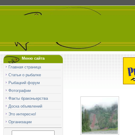
Меню сайта
Главная страница
Статьи о рыбалке
Рыбацкий форум
Фотографии
Факты браконьерства
Доска объявлений
Это интересно!
Организации