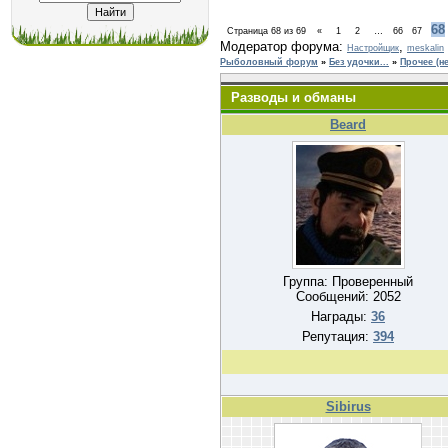
68
Страница
68
из
69
«
1
2
…
66
67
Модератор форума:
,
Настройщик
meskalin
Рыболовный форум
»
Без удочки...
»
Прочее (н
Разводы и обманы
Beard
Группа: Проверенный
Сообщений:
2052
Награды:
36
Репутация:
394
Sibirus