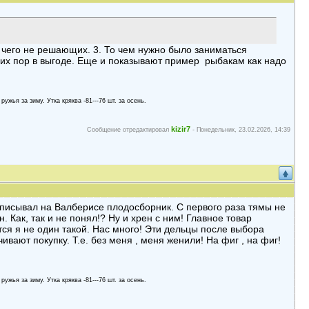
ни чего не решающих. 3. То чем нужно было заниматься
сих пор в выгоде. Еще и показывают пример рыбакам как надо
 ружья за зиму. Утка кряква -81---76 шт. за осень.
kizir7
Сообщение отредактировал
-
Понедельник, 23.02.2026, 14:39
ыписывал на Валберисе плодосборник. С первого раза тямы не
н. Как, так и не понял!? Ну и хрен с ним! Главное товар
ся я не один такой. Нас много! Эти дельцы после выбора
ивают покупку. Т.е. без меня , меня женили! На фиг , на фиг!
 ружья за зиму. Утка кряква -81---76 шт. за осень.