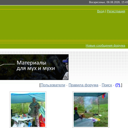
Воскресенье, 09.08.2026, 15:43
Вход
|
Регистрация
Новые сообщения форума
[
Пользователи
·
Правила форума
·
Поиск
·
(?)
]