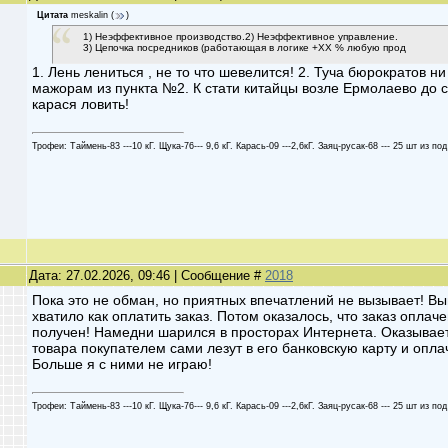
Цитата
meskalin
(
)
1) Неэффективное производство.2) Неэффективное управление.
3) Цепочка посредников (работающая в логике +ХХ % любую прод
1. Лень лениться , не то что шевелится! 2. Туча бюрократов 
мажорам из пункта №2. К стати китайцы возле Ермолаево до 
карася ловить!
Трофеи: Таймень-83 ---10 кГ. Щука-76--- 9,6 кГ. Карась-09 ---2,6кГ. Заяц-русак-68 --- 25 шт из под
Дата: 27.02.2026, 09:46 | Сообщение #
2018
Пока это не обман, но приятных впечатлений не вызывает! В
хватило как оплатить заказ. Потом оказалось, что заказ оплаче
получен! Намедни шарился в просторах Интернета. Оказывает
товара покупателем сами лезут в его банковскую карту и оплач
Больше я с ними не играю!
Трофеи: Таймень-83 ---10 кГ. Щука-76--- 9,6 кГ. Карась-09 ---2,6кГ. Заяц-русак-68 --- 25 шт из под