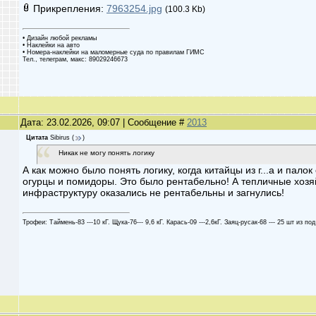
Прикрепления:
7963254.jpg
(100.3 Kb)
• Дизайн любой рекламы
• Наклейки на авто
• Номера-наклейки на маломерные суда по правилам ГИМС
Тел., телеграм, макс: 89029246673
Дата: 23.02.2026, 09:07 | Сообщение #
2013
Цитата
Sibirus
(
)
Никак не могу понять логику
А как можно было понять логику, когда китайцы из г...а и пал
огурцы и помидоры. Это было рентабельно! А тепличные хозя
инфраструктуру оказались не рентабельны и загнулись!
Трофеи: Таймень-83 ---10 кГ. Щука-76--- 9,6 кГ. Карась-09 ---2,6кГ. Заяц-русак-68 --- 25 шт из под