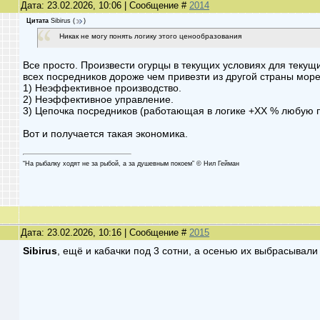
Дата: 23.02.2026, 10:06 | Сообщение #
2014
Цитата
Sibirus
(
)
Никак не могу понять логику этого ценообразования
Все просто. Произвести огурцы в текущих условиях для текущ
всех посредников дороже чем привезти из другой страны мор
1) Неэффективное производство.
2) Неэффективное управление.
3) Цепочка посредников (работающая в логике +ХХ % любую 
Вот и получается такая экономика.
“На рыбалку ходят не за рыбой, а за душевным покоем” © Нил Гейман
Дата: 23.02.2026, 10:16 | Сообщение #
2015
Sibirus
, ещё и кабачки под 3 сотни, а осенью их выбрасывал