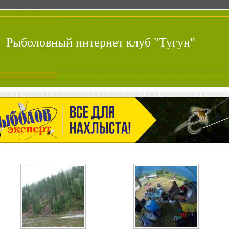
Рыболовный интернет клуб "Тугун"