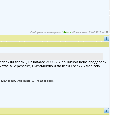
Sibirus
Сообщение отредактировал
-
Понедельник, 23.02.2026, 01:11
ок слепили теплицы в начале 2000-х и по низкой цене продавали
йства в Березовке, Емельяново и по всей России имея всю
 ружья за зиму. Утка кряква -81---76 шт. за осень.