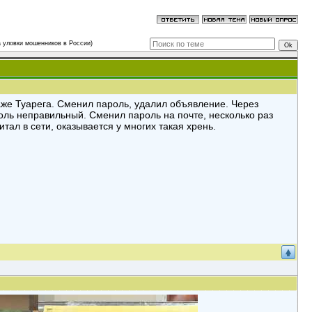
а уловки мошенников в России)
аже Туарега. Сменил пароль, удалил объявление. Через
оль неправильный. Сменил пароль на почте, несколько раз
тал в сети, оказывается у многих такая хрень.