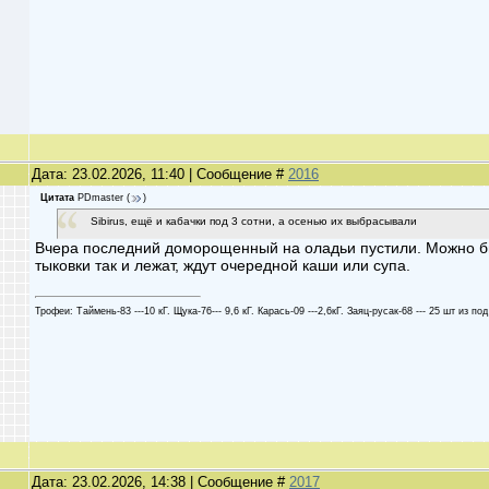
Дата: 23.02.2026, 11:40 | Сообщение #
2016
Цитата
PDmaster
(
)
Sibirus, ещё и кабачки под 3 сотни, а осенью их выбрасывали
Вчера последний доморощенный на оладьи пустили. Можно был
тыковки так и лежат, ждут очередной каши или супа.
Трофеи: Таймень-83 ---10 кГ. Щука-76--- 9,6 кГ. Карась-09 ---2,6кГ. Заяц-русак-68 --- 25 шт из под
Дата: 23.02.2026, 14:38 | Сообщение #
2017