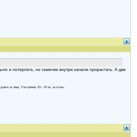
о и потерпеть, но семечки внутри начали прорастать. А две
 ружья за зиму. Утка кряква -81---76 шт. за осень.