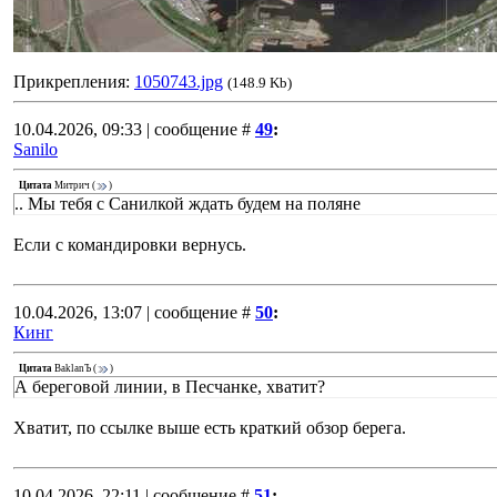
Прикрепления:
1050743.jpg
(148.9 Kb)
10.04.2026, 09:33 | сообщение #
49
:
Sanilo
Цитата
Митрич
(
)
.. Мы тебя с Санилкой ждать будем на поляне
Если с командировки вернусь.
10.04.2026, 13:07 | сообщение #
50
:
Кинг
Цитата
BaklanЪ
(
)
А береговой линии, в Песчанке, хватит?
Хватит, по ссылке выше есть краткий обзор берега.
10.04.2026, 22:11 | сообщение #
51
: