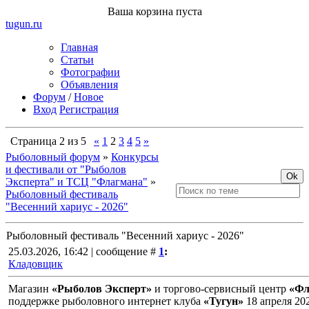
Ваша корзина пуста
tugun
.ru
Главная
Статьи
Фотографии
Объявления
Форум
/
Новое
Вход
Регистрация
Страница
2
из
5
«
1
2
3
4
5
»
Рыболовный форум
»
Конкурсы
и фестивали от "Рыболов
Эксперта" и ТСЦ "Флагмана"
»
Рыболовный фестиваль
"Весенний хариус - 2026"
Рыболовный фестиваль "Весенний хариус - 2026"
25.03.2026, 16:42 | сообщение #
1
:
Кладовщик
Магазин
«Рыболов Эксперт»
и торгово-сервисный центр
«Фл
поддержке рыболовного интернет клуба
«Тугун»
18 апреля 20