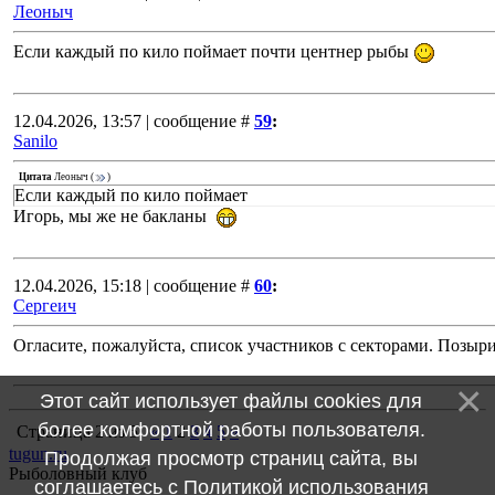
Леоныч
Если каждый по кило поймает почти центнер рыбы
12.04.2026, 13:57 | сообщение #
59
:
Sanilo
Цитата
Леоныч
(
)
Если каждый по кило поймает
Игорь, мы же не бакланы
12.04.2026, 15:18 | сообщение #
60
:
Сергеич
Огласите, пожалуйста, список участников с секторами. Позыри
Этот сайт использует файлы cookies для
более комфортной работы пользователя.
Страница
2
из
5
«
1
2
3
4
5
»
tugun.ru
Продолжая просмотр страниц сайта, вы
Рыболовный клуб
соглашаетесь с
Политикой использования