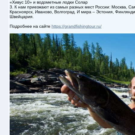
«Хивус 10» и водометные лодки Солар
3. К нам приезжают из самых разных мест России: Москва, Са
Красноярск, Иваново, Волгоград. И мира – Эстония, Финлянди
Швейцария.
Подробнее на сайте
https://grandfishingtour.ru/