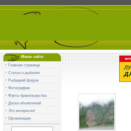
Меню сайта
Главная страница
Статьи о рыбалке
Рыбацкий форум
Фотографии
Факты браконьерства
Доска объявлений
Это интересно!
Организации