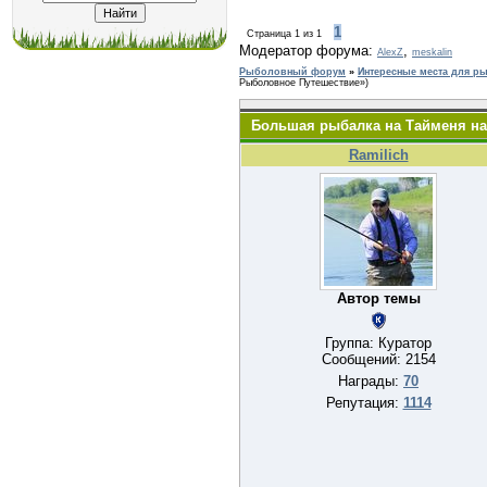
1
Страница
1
из
1
Модератор форума:
,
AlexZ
meskalin
Рыболовный форум
»
Интересные места для р
Рыболовное Путешествие»)
Большая рыбалка на Тайменя на 
Ramilich
Автор темы
Группа: Куратор
Сообщений:
2154
Награды:
70
Репутация:
1114