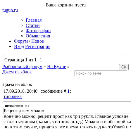
Ваша корзина пуста
tugun
.ru
Главная
Статьи
Фотографии
Объявления
Форум
/
Новое
Вход
Регистрация
Страница
1
из
1
1
Рыболовный форум
»
На Кухне
»
Джем из яблок
Джем из яблок
17.09.2018, 20:40 | сообщение #
1
:
тиролька
Цитата
Perevoz
(
)
Рецепт джем можно
Конечно можно, рецепт прост как три рубля. Главное условие 
с толстым дном ( казан, утятница и.т.д.) Можно и в обычной к
но в этом случае, придется все время стоять над кастрУлкой и 