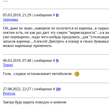
.....
05.03.2019, 21:29 | сообщение #
8
:
тиролька
Ой, даже не знаю...наверное не получится из варенья...в сыры
пектин есть, он как раз дает эту самую "мармеладность"...а в в
уже переварено...надо чего-нибудь придумать...для "утилизаци
запасов варенья....Алексей Дмитрич, я поищу в своих бумажках
можно вареньице применить
06.03.2019, 07:48 | сообщение #
9
:
Tepsei
Галя, сладкое останавливает метаболизм .
27.08.2022, 22:27 | сообщение #
10
:
Perevoz
Завтра буду варить повидло и компом