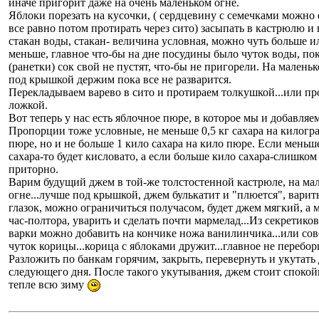
иначе пригорит даже на очень маленьком огне.
Яблоки порезать на кусочки, ( сердцевину с семечками можно 
все равно потом протирать через сито) засыпать в кастрюлю и
стакан воды, стакан- величина условная, можно чуть больше и
меньше, главное что-бы на дне посудины было чуток воды, по
(ранетки) сок свой не пустят, что-бы не пригорели. На маленьк
под крышкой держим пока все не разварится.
Перекладываем варево в сито и протираем толкушкой...или пр
ложкой.
Вот теперь у нас есть яблочное пюре, в которое мы и добавляем
Пропорции тоже условные, не меньше 0,5 кг сахара на килогр
пюре, но и не больше 1 кило сахара на кило пюре. Если меньше
сахара-то будет кисловато, а если больше кило сахара-слишком
приторно.
Варим будущий джем в той-же толстостенной кастрюле, на ма
огне...лучше под крышкой, джем булькатит и "плюется", варит
глазок, можно ограничиться получасом, будет джем мягкий, а 
час-полтора, уварить и сделать почти мармелад...Из секретиков
варки можно добавить на кончике ножа ванилинчика...или со
чуток корицы...корица с яблоками дружит...главное не перебо
Разложить по банкам горячим, закрыть, перевернуть и укутать
следующего дня. После такого укутывания, джем стоит спокой
тепле всю зиму