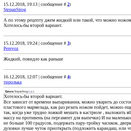
15.12.2018, 19:13 | сообщение #
2
:
StepanStrog
А по этому рецепту джем жидкий или такой, что можно ножом
Хотелось-бы второй вариант.
15.12.2018, 19:24 | сообщение #
3
:
Perevoz
Жидкий, повидло как раньше
16.12.2018, 12:07 | сообщение #
4
:
тиролька
Цитата
StepanStrog
(
)
Хотелось-бы второй вариант.
Все зависит от времени выпаривания, можно уварить до состо
пластового мармелада, как раз резать ножом пойдет, можно ещ
так, когда уже трудно ложкой мешать в кастрюле , выложить 
массу на противень (на пергамент для выпечки) И на маленько
не больше 100 градусов, подержать пару-тройку часиков, двер
духовки лучше чуток приоткрыть (подложить карандаш, или чт