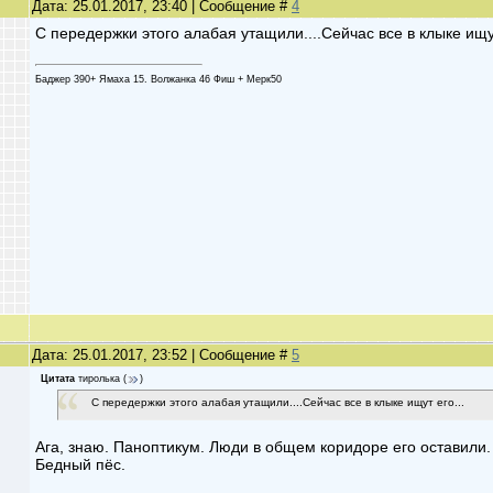
Дата: 25.01.2017, 23:40 | Сообщение #
4
С передержки этого алабая утащили....Сейчас все в клыке ищут
Баджер 390+ Ямаха 15. Волжанка 46 Фиш + Мерк50
Дата: 25.01.2017, 23:52 | Сообщение #
5
Цитата
тиролька
(
)
С передержки этого алабая утащили....Сейчас все в клыке ищут его...
Ага, знаю. Паноптикум. Люди в общем коридоре его оставили.
Бедный пёс.