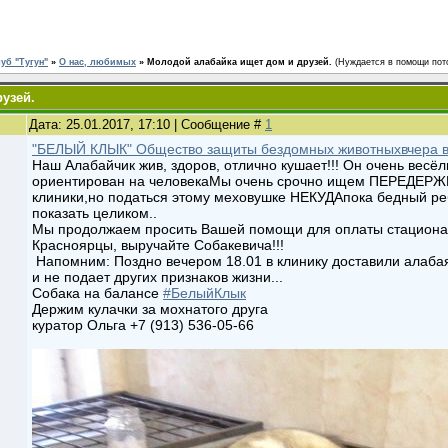
уб "Тугун"
»
О нас, любимых
»
Молодой алабайка ищет дом и друзей.
(Нуждается в помощи пото
узей.
Дата: 25.01.2017, 17:10 | Сообщение #
1
"БЕЛЫЙ КЛЫК" Общество защиты бездомных животных
вчера в
Наш Алабайчик жив, здоров, отлично кушает!!! Он очень весё
ориентирован на человека
Мы очень срочно ищем ПЕРЕДЕРЖКУ
клиники,но податься этому меховушке НЕКУДА
пока бедный ре
показать целиком..
Мы продолжаем просить Вашей помощи для оплаты стационара
Красноярцы, выручайте Собакевича!!!
Напомним: Поздно вечером 18.01 в клинику доставили алаб
и не подает других признаков жизни...
Собака на балансе
#БелыйКлык
Держим кулачки за мохнатого друга
куратор Ольга +7 (913) 536-05-66