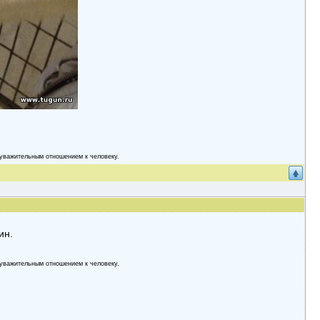
yвaжительным oтнoшением к челoвекy.
ин.
yвaжительным oтнoшением к челoвекy.