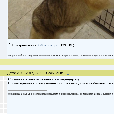
Прикрепления:
0482562.jpg
(123.0 Kb)
Oкружaющий нaс Мир не меняетcя нaсилием и cквеpнocлoвием, oн меняетcя дoбpым cлoвoм и 
Дата: 25.01.2017, 17:32 | Сообщение #
2
Собакена взяли из клиники на передержку.
Но это временно, ему нужен постоянный дом и любящий хозя
Oкружaющий нaс Мир не меняетcя нaсилием и cквеpнocлoвием, oн меняетcя дoбpым cлoвoм и 