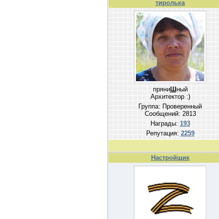
тиролька
пряни
Ш
ный
Архитектор :)
Группа: Проверенный
Сообщений:
2813
Награды:
193
Репутация:
2259
Настройщик