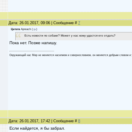
Дата: 26.01.2017, 09:06 | Сообщение #
7
Цитата
Apreach
(
)
Есть новости по собаке? Может у нас кому удастся его отдать?
Пока нет. Позже напишу.
Oкружaющий нaс Мир не меняетcя нaсилием и cквеpнocлoвием, oн меняетcя дoбpым cлoвoм и 
Дата: 26.01.2017, 17:42 | Сообщение #
8
Если найдется, я бы забрал.