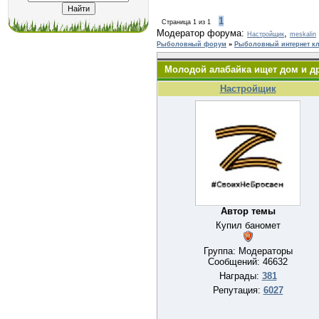
1
Страница
1
из
1
Модератор форума:
,
Настройщик
meskalin
Рыболовный форум
»
Рыболовный интернет кл
Молодой алабайка ищет дом и др
Настройщик
Автор темы
Купил баномет
Группа: Модераторы
Сообщений:
46632
Награды:
381
Репутация:
6027