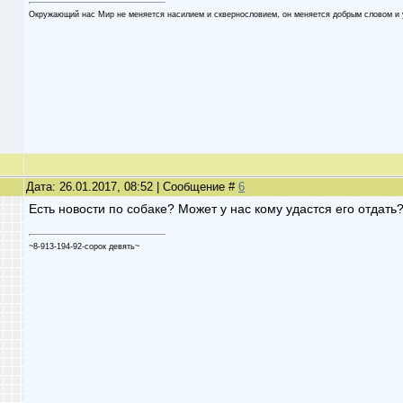
Oкружaющий нaс Мир не меняетcя нaсилием и cквеpнocлoвием, oн меняетcя дoбpым cлoвoм и 
Дата: 26.01.2017, 08:52 | Сообщение #
6
Есть новости по собаке? Может у нас кому удастся его отдать
~8-913-194-92-сорок девять~