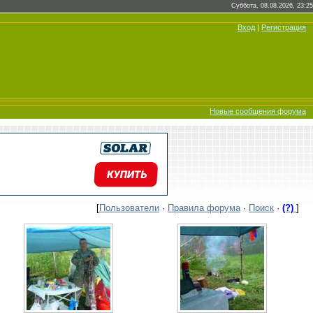
Суббота, 08.08.2026, 23:25
Вход
|
Регистрация
Новые сообщения форума
[
Пользователи
·
Правила форума
·
Поиск
·
(?)
]