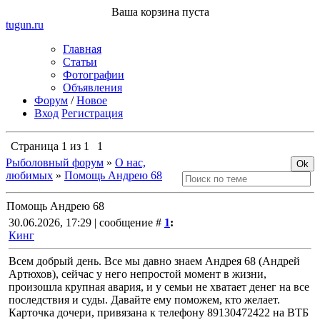
Ваша корзина пуста
tugun
.ru
Главная
Статьи
Фотографии
Объявления
Форум
/
Новое
Вход
Регистрация
Страница
1
из
1
1
Рыболовный форум
»
О нас,
любимых
»
Помощь Андрею 68
Помощь Андрею 68
30.06.2026, 17:29 | сообщение #
1
:
Кинг
Всем добрый день. Все мы давно знаем Андрея 68 (Андрей
Артюхов), сейчас у него непростой момент в жизни,
произошла крупная авария, и у семьи не хватает денег на все
последствия и суды. Давайте ему поможем, кто желает.
Карточка дочери, привязана к телефону 89130472422 на ВТБ